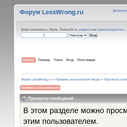
Форум LessWrong.ru
[
lesswro
Добро пожаловать,
Гость
. Пожалуйста,
войдите
или
зарегистрируйтесь
.
Начало
Помощь
Поиск
Вход
Регистрация
Форум LessWrong.ru
»
Профиль пользователя Pargeo
»
Просмотр соо
Профиль пользователя
Просмотр сообщений
В этом разделе можно прос
этим пользователем.