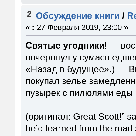
2
Обсуждение книги
/
R
«
:
27 Февраля 2019, 23:00 »
Святые угодники
! — вос
почерпнул у сумасшедшег
«Назад в будущее».) — Вы
покупал зелье замедленн
пузырёк с пилюлями еды 
(оригинал: Great Scott!” s
he’d learned from the mad 