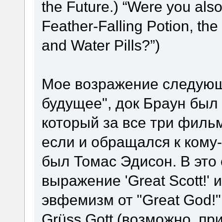
the Future.) “Were you also
Feather-Falling Potion, the
and Water Pills?”)
Мое возражение следующе
будущее", док Браун был
который за все три фильм
если и обращался к кому-т
был Томас Эдисон. В это 
выражение 'Great Scott!' 
эвфемизм от "Great God!"
Grüss Gott (возможно, пр