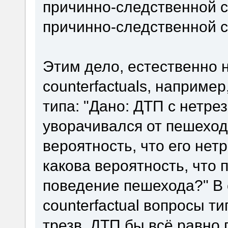
причинно-следственной св
причинно-следственной св
Этим дело, естественно н
counterfactuals, наприме
типа: "Дано: ДТП с нетре
уворачивался от пешеход
вероятность, что его нет
какова вероятность, что
поведение пешехода?" В
counterfactual вопросы т
трезв, ДТП бы всё равно