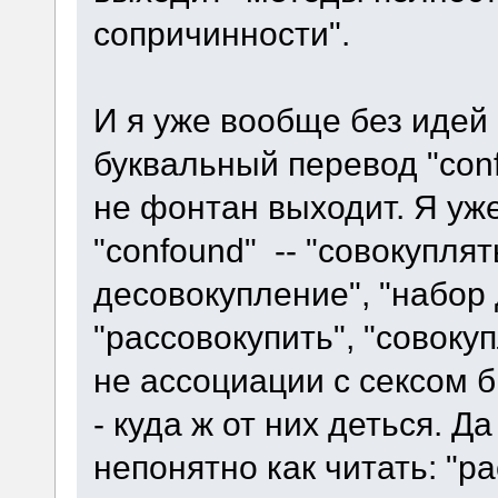
сопричинности".
И я уже вообще без идей
буквальный перевод "confo
не фонтан выходит. Я уж
"confound" -- "совокуплят
десовокупление", "набор
"рассовокупить", "совок
не ассоциации с сексом б
- куда ж от них деться. Д
непонятно как читать: "ра