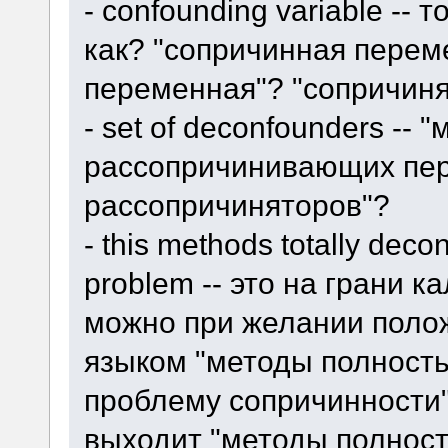
- confounding variable -- 
как? "сопричинная пере
переменная"? "сопричиня
- set of deconfounders -- 
рассопричинивающих пер
рассопричиняторов"?
- this methods totally dec
problem -- это на грани к
можно при желании полож
языком "методы полност
проблему сопричинности",
выходит "методы полнос