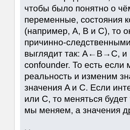
чтобы было понятно о чём
переменные, состояния 
(например, A, B и C), то 
причинно-следственными 
выглядит так: A←B→C, и в
confounder. То есть есл
реальность и изменим зн
значения A и C. Если ин
или C, то меняться будет
мы меняем, а значения др