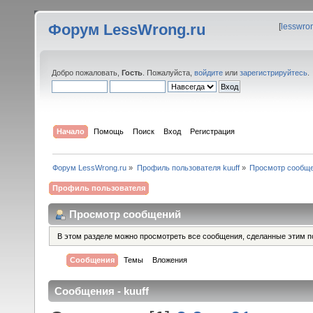
Форум LessWrong.ru
[
lesswro
Добро пожаловать,
Гость
. Пожалуйста,
войдите
или
зарегистрируйтесь
.
Начало
Помощь
Поиск
Вход
Регистрация
Форум LessWrong.ru
»
Профиль пользователя kuuff
»
Просмотр сообщ
Профиль пользователя
Просмотр сообщений
В этом разделе можно просмотреть все сообщения, сделанные этим п
Сообщения
Темы
Вложения
Сообщения - kuuff