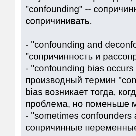
"confounding" -- сопричинн
сопричинивать.
- "confounding and deconf
"сопричинность и рассоп
- "confounding bias occurs 
производный термин "conf
bias возникает тогда, ког
проблема, но поменьше 
- "sometimes confounders 
сопричинные переменные