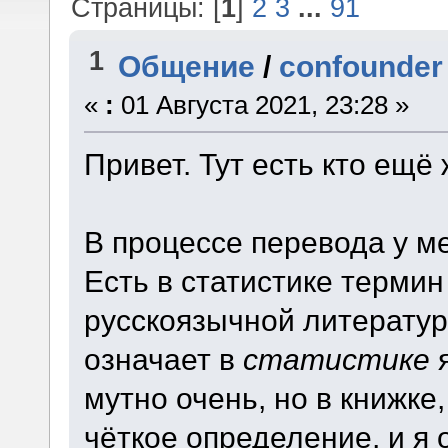
Страницы: [
1
]
2
3
...
91
1
Общение
/
confounder
«
:
01 Августа 2021, 23:28 »
Привет. Тут есть кто ещё
В процессе перевода у м
Есть в статистике термин
русскоязычной литератур
означает в
статистике
я
мутно очень, но в книжке
чёткое определение, и я 