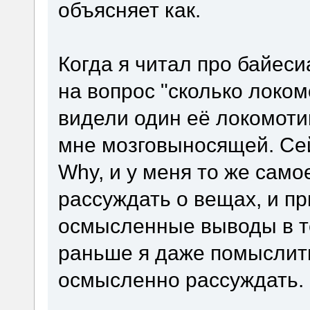
объясняет как.
Когда я читал про байеси
на вопрос "сколько локом
видели один её локомотив
мне мозговыносящей. Сей
Why, и у меня то же само
рассуждать о вещах, и п
осмысленные выводы в те
раньше я даже помыслить
осмысленно рассуждать.