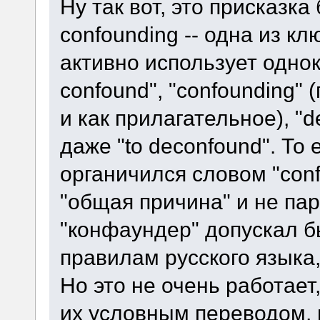
Ну так вот, это присказка
confounding -- одна из кл
активно использует однок
confound", "confounding"
и как прилагательное), "d
даже "to deconfound". То 
органичился словом "conf
"общая причина" и не па
"конфаундер" допускал б
правилам русского языка,
Но это не очень работае
их условным переводом, и