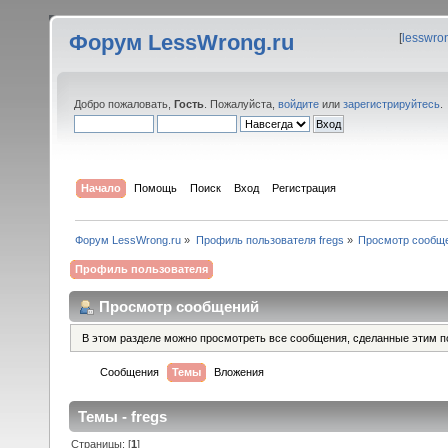
Форум LessWrong.ru
[
lesswro
Добро пожаловать,
Гость
. Пожалуйста,
войдите
или
зарегистрируйтесь
.
Начало
Помощь
Поиск
Вход
Регистрация
Форум LessWrong.ru
»
Профиль пользователя fregs
»
Просмотр сообщ
Профиль пользователя
Просмотр сообщений
В этом разделе можно просмотреть все сообщения, сделанные этим п
Сообщения
Темы
Вложения
Темы - fregs
Страницы: [
1
]