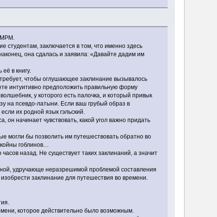
ПМРМ.
ие студентам, заключается в том, что именно здесь
аконец, она сдалась и заявила: «Давайте дадим им
её в книгу.
 требует, чтобы оглушающее заклинание вызывалось
жете интуитивно предположить правильную форму
олшебник, у которого есть палочка, и который привык
зу на псевдо-латыни. Если ваш грубый образ в
 если их родной язык гэльский.
 он начинает чувствовать, какой угол важно придать
ые могли бы позволить им путешествовать обратно во
иткойны гоблинов…
часов назад. Не существует таких заклинаний, а значит
ожной, удручающе неразрешимой проблемой составления
 изобрести заклинание для путешествия во времени.
тия.
ремени, которое действительно было возможным.