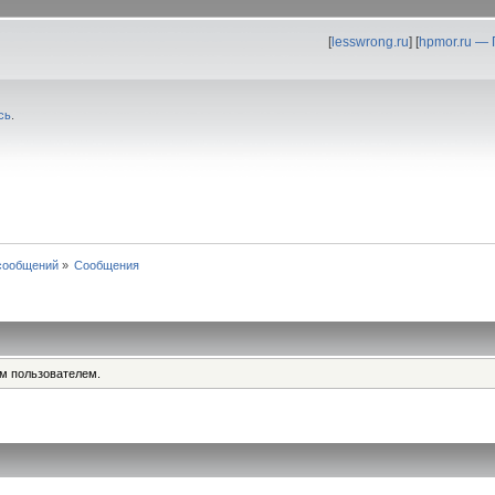
[
lesswrong.ru
] [
hpmor.ru —
сь
.
сообщений
»
Сообщения
им пользователем.