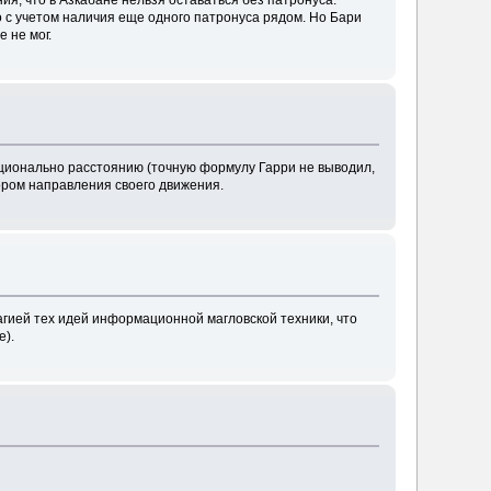
о с учетом наличия еще одного патронуса рядом. Но Бари
 не мог.
оционально расстоянию (точную формулу Гарри не выводил,
бором направления своего движения.
магией тех идей информационной магловской техники, что
е).