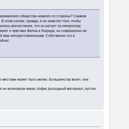
американского общества немного со стороны? Скажем
В этом случае, правда, я не заметил того, чтобы
лось впечатление, что он ратует за гиперопеку,
ворит о чувствах Филча и Хагрида, но совершенно не
ный мир неподготовленными. Собственно что и
ейчас.
где местами может быть мелко. Большинству везет, они
е не волновали никак, пофиг, расходный материал, пустое