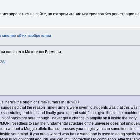
егистрироваться на сайте, на котором чтение материалов без регистрации н
е мнение об их изобретении
ски написал о Маховиках Времени .
28/
rious, here's the origin of Time-Turners in HPMOR.
ggested that the reason Time-Turners were given to students was that this was h
e scheduling problem, and finally gave up and said, "Let's give them time machine
it of backstory here, though I never got a chance to amplify on it inside the story.
PMOR. Needless to say, the fundamental structure of the universe does not uniquely 
 born without a Muggle allele that suppresses your magic, you can sometimes intuit the
side your mind. If you are a wizard who has a wand and is used to doing spells in 
ion is roughly right enough, you can intuit corrections to completion. After that a