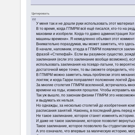
Цитировать
У меня так и не дошли руки использовать этот материал 
В то время, когда ГПМРМ всё ещё писался, кто-то на ред
маховики и изобрели. Когда-то давно администрация Хо
машины времени». Я немедленно объявил этот коммент
Внимательно пораздумав, мы может заметить, что здесь 
В начале, напомним, откуда в ГПМРМ появляются закли
фразой «Степефай». Если вы разумное существо, рождё
заклинания (если это заклинание вообще возможно), есл
использовать заклинания на псевдо-латыни, то вероятно
достаточной мере точен, то вы сможете определить, что 
В ГПМРМ можно заметить лишь проблески этого механизм
локтям; и когда Гарри поправляет положение локтей Дра
За многие столетия ГПМРМ вселенной, встречалось мног
времени на годы, изменяя прошлое. Чтобы исправить ка
Так уж вышло, по законам физики ГПМРМ это невозможно.
и выдумать их нельзя.
Но однажды, за несколько столетий до изобретения ко
расписания занятий. Наконец, в последний день перед 
Не такое заклинание, которое станет изменять историю.
И даже не такое заклинание, которое позволит вернутьс
Такое заклинание, которое позволило бы студентам верн
А это означало, что впервые за магическую историю, м