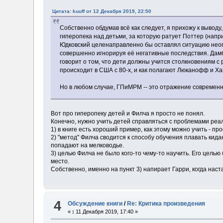
Цитата: kuuff от 12 Декабря 2019, 22:50
Собственно обдумав всё как следует, я прихожу к выво
гиперопека над детьми, за которую ратует Поттер (напри
Юдковский целенаправленно бы оставлял ситуацию неопр
совершенно игнорируя её негативные последствия. Дамбл
говорит о том, что дети должны учится столкновениям с
происходит в США с 80-х, и как полагают Люканофф и Ха
Но в любом случае, ГПиМРМ -- это отражение современно
Вот про гиперопеку детей и Филча я просто не понял.
Конечно, нужно учить детей справляться с проблемами реал
1) в книге есть хороший пример, как этому можно учить - пр
2) "метод" Филча сводится к способу обучения плавать кида
попадают на мелководье.
3) целью Филча не было кого-то чему-то научить. Его цель
место.
Собственно, именно на пункт 3) напирает Гарри, когда нас
4
Обсуждение книги
/
Re: Критика произведения
«
:
11 Декабря 2019, 17:40 »