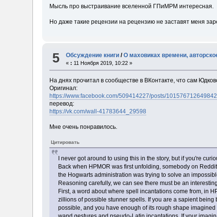
Мысль про выстраивание вселенной ГПиМРМ интересная.
Но даже такие рецензии на рецензию не заставят меня зар
5
Обсуждение книги
/
О маховиках времени, авторско
«
:
11 Ноября 2019, 10:22 »
На днях прочитал в сообществе в ВКонтакте, что сам Юдков
Оригинал:
https://www.facebook.com/509414227/posts/101576712649842
перевод:
https://vk.com/wall-41783644_29598
Мне очень понравилось.
Цитировать
I never got around to using this in the story, but if you're cu
Back when HPMOR was first unfolding, somebody on Reddit su
the Hogwarts administration was trying to solve an impossibl
Reasoning carefully, we can see there must be an interesting b
First, a word about where spell incantations come from, in H
zillions of possible stunner spells. If you are a sapient being
possible, and you have enough of its rough shape imagined in
wand gestures and pseudo-Latin incantations. If your imaginat