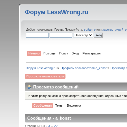
Форум LessWrong.ru
Добро пожаловать,
Гость
. Пожалуйста,
войдите
или
зарегистрируйте
Начало
Помощь
Поиск
Вход
Регистрация
Форум LessWrong.ru
»
Профиль пользователя a_konst
»
Просмотр 
Профиль пользователя
Просмотр сообщений
В этом разделе можно просмотреть все сообщения, сделанные эт
Сообщения
Темы
Вложения
Сообщения - a_konst
Страницы: [
1
]
2
3
...
22