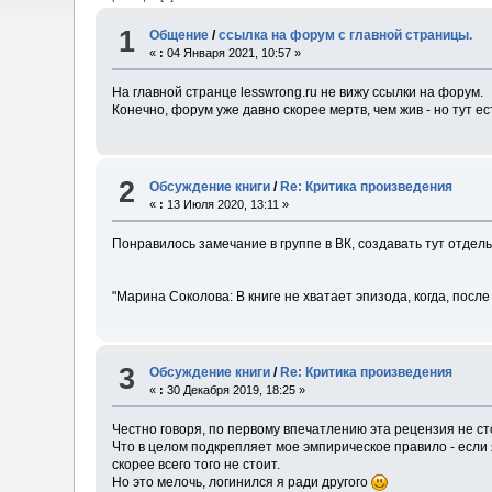
1
Общение
/
ссылка на форум с главной страницы.
«
:
04 Января 2021, 10:57 »
На главной странце lesswrong.ru не вижу ссылки на форум.
Конечно, форум уже давно скорее мертв, чем жив - но тут 
2
Обсуждение книги
/
Re: Критика произведения
«
:
13 Июля 2020, 13:11 »
Понравилось замечание в группе в ВК, создавать тут отдель
"Марина Соколова: В книге не хватает эпизода, когда, посл
3
Обсуждение книги
/
Re: Критика произведения
«
:
30 Декабря 2019, 18:25 »
Честно говоря, по первому впечатлению эта рецензия не с
Что в целом подкрепляет мое эмпирическое правило - если 
скорее всего того не стоит.
Но это мелочь, логинился я ради другого