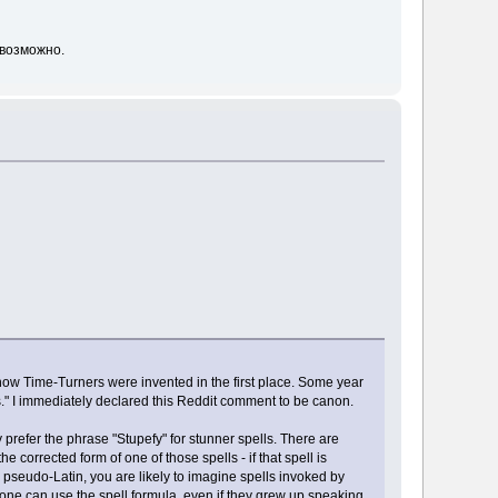
евозможно.
ow Time-Turners were invented in the first place. Some year
s." I immediately declared this Reddit comment to be canon.
prefer the phrase "Stupefy" for stunner spells. There are
 corrected form of one of those spells - if that spell is
pseudo-Latin, you are likely to imagine spells invoked by
nyone can use the spell formula, even if they grew up speaking