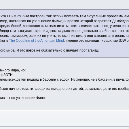
ду, что ГПиМРМ был построен так, чтобы показать там актуальные проблемы 
мер, настаивая на увольнении Филча) и против которой возражает Дамблдор. 
еделённой, заставляя читателя искать ответы самостоятельно, у меня сложи
дор там выступает в роли адвоката дьявола, но довольно слабенько -- он го
 реальным миром, если их не учить, то окончив школу они вывалятся в реаль
йдт в
The Coddling of the American Mind
, именно это приводит к засилью SJW с
го мира. И это вовсе не обязательно означает пропаганду.
ьного мира, но:
оф.ЗОТИ.
нием всех детей подряд в бассейн с водой. Ну хорошо, не в бассейн, в пруд, 
ю было лично отомстить родителям одного из детей, остальные дети его вообщ
таивает на увольнении Филча.