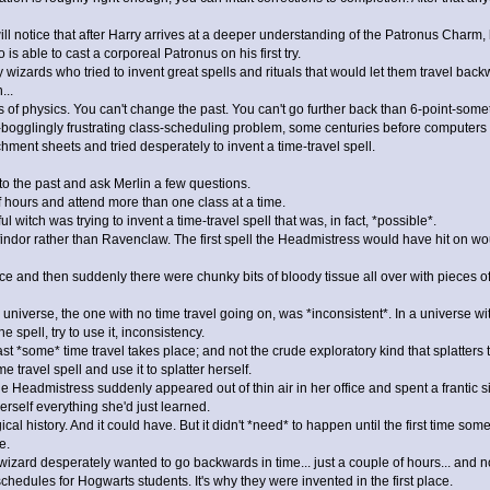
 notice that after Harry arrives at a deeper understanding of the Patronus Charm, 
s able to cast a corporeal Patronus on his first try.
zards who tried to invent great spells and rituals that would let them travel back
...
f physics. You can't change the past. You can't go further back than 6-point-somethin
gglingly frustrating class-scheduling problem, some centuries before computers wer
hment sheets and tried desperately to invent a time-travel spell.
nto the past and ask Merlin a few questions.
of hours and attend more than one class at a time.
l witch was trying to invent a time-travel spell that was, in fact, *possible*.
indor rather than Ravenclaw. The first spell the Headmistress would have hit on wou
ffice and then suddenly there were chunky bits of bloody tissue all over with pieces 
pler universe, the one with no time travel going on, was *inconsistent*. In a universe
 spell, try to use it, inconsistency.
st *some* time travel takes place; and not the crude exploratory kind that splatters t
 travel spell and use it to splatter herself.
admistress suddenly appeared out of thin air in her office and spent a frantic six 
rself everything she'd just learned.
 history. And it could have. But it didn't *need* to happen until the first time someb
e.
 wizard desperately wanted to go backwards in time... just a couple of hours... and n
chedules for Hogwarts students. It's why they were invented in the first place.