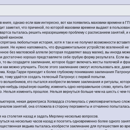
в книге, однако если вам интересно, вот как появились маховики времени в Г
дит заметил, что причиной, по которой маховики времени выдают в пользован
гвартса пыталась решить неразрешимую проблему с расписанием занятий, и н
арий каноном.
спрятана любопытная история, хотя я так и не получил возможности вставить 
нания. Не нужно напоминать, что фундаментальное устройство вселенной не
нное без магловской аллели (которая подавляет вашу магию), вы иногда мо
и достаточно хорошо представляете себе грубую форму результата. Если вы в
, то вы создадите заклинание, которое будет включать жесты палочкой и фра
и как можно улучшить. После этого заклинание смогут использовать все, даже
а. Когда Гарри приходит к более глубокому пониманию заклинания Патронуса,
ко, тому удаётся создать телесный Патронус с первой попытки.
о волшебников, кто пытался изобрести великие заклинания и ритуалы, котор
кую-нибудь серьёзную ошибку, изменить одно неправильное слово, купить б
 Нельзя изменить прошлое. Нельзя вернуться больше чем на шесть с чем-то 
мпьютеров, некая директриса Хогвардса столкнулась с умопомрачительно сл
началом занятий, она отложила в сторону пергаменты и отчаянно попыталась
я на столетия назад и задать Мерлину несколько вопросов.
уться на несколько часов назад и посетить одновременно более одного заня
огущественная ведьма пыталась изобрести заклинание для путешествия во в