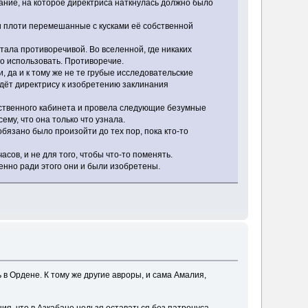
ание, на которое директриса наткнулась должно было
ки плоти перемешанные с кусками её собственной
тала противоречивой. Во вселенной, где никаких
о использовать. Противоречие.
 да и к тому же не те грубые исследовательские
едёт директрису к изобретению заклинания
обственного кабинета и провела следующие безумные
ему, что она только что узнала.
обязано было произойти до тех пор, пока кто-то
сов, и не для того, чтобы что-то поменять.
менно ради этого они и были изобретены.
ь в Ордене. К тому же другие авроры, и сама Амалия,
ия, что в Азкабане нельзя оставаться без патронуса.