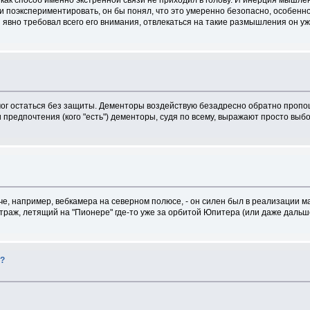
 и поэкспериментировать, он бы понял, что это умеренно безопасно, особенн
 явно требовал всего его внимания, отвлекаться на такие размышления он уже
 мог остаться без защиты. Дементоры воздействую безадресно обратно проп
и предпочтения (кого "есть") дементоры, судя по всему, выражают просто вы
ынче, например, вебкамера на северном полюсе, - он силен был в реализации 
естраж, летящий на "Пионере" где-то уже за орбитой Юпитера (или даже дальш
й?