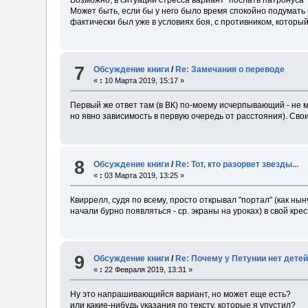
Может быть, если бы у него было время спокойно подумать
фактически был уже в условиях боя, с противником, который
7
Обсуждение книги
/
Re: Замечания о переводе
«
:
10 Марта 2019, 15:17 »
Первый же ответ там (в ВК) по-моему исчерпывающий - не
но явно зависимость в первую очередь от расстояния). Сво
8
Обсуждение книги
/
Re: Тот, кто разорвет звезды...
«
:
03 Марта 2019, 13:25 »
Квиррелл, судя по всему, просто открывал "портал" (как н
начали бурно появляться - ср. экраны на уроках) в свой кр
9
Обсуждение книги
/
Re: Почему у Петунии нет дете
«
:
22 Февраля 2019, 13:31 »
Ну это напрашивающийся вариант, но может еще есть?
или какие-нибудь указания по тексту, которые я упустил?