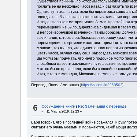
Существуют причины, по которым столь многие магическ
послать её на несколько часов назад и размазать по все
Однако тут такая штука: если бы директриса сидела в 
одежды, она бы не стала выполнять заклинание перемещ
И тогда впервые в истории магии Земли, простейшая вер
перемещений не было, директриса сидевшая в своём каб
В непротиворечивой вселенной, таким образом, должна б
заклинания, которые разбрасывают повсюду куски плоти 
перемещения во времени и заставит применить его на с
А значит, так вышло, что единственная непротиворечив
шесть часов, обучая саму себя, как создать Маховик врем
Вы могли бы подумать, что нечто подобное могло произой
способный вывести заклинание путешествия во времени
А этого бы не произошло, если бы волшебник способный к
Итак, с того самого дня, Маховики времени используютс
Перевод: Павел Амелюшко (
https://vk.com/id3968502
)
6
Обсуждение книги
/
Re: Замечания о переводе
«
:
11 Марта 2019, 12:23 »
Бари говорит, что в последней войне сражался, и руку потер
считают его очень боевым, и поражаются, какой мощи долж
Возможно, в ситуации стресса вариант "послать патронуса"