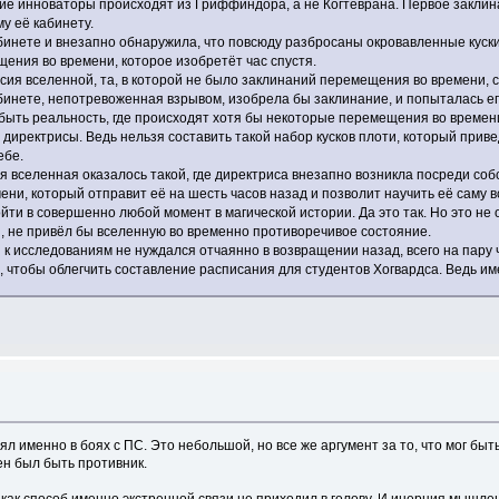
ие инноваторы происходят из Гриффиндора, а не Когтеврана. Первое заклин
му её кабинету.
кабинете и внезапно обнаружила, что повсюду разбросаны окровавленные кус
ения во времени, которое изобретёт час спустя.
сия вселенной, та, в которой не было заклинаний перемещения во времени, с
инете, непотревоженная взрывом, изобрела бы заклинание, и попыталась ег
ыть реальность, где происходят хотя бы некоторые перемещения во времени,
директрисы. Ведь нельзя составить такой набор кусков плоти, который прив
ебе.
ая вселенная оказалось такой, где директриса внезапно возникла посреди с
ени, который отправит её на шесть часов назад и позволит научить её саму вс
ти в совершенно любой момент в магической истории. Да это так. Но это не 
, не привёл бы вселенную во временно противоречивое состояние.
 исследованиям не нуждался отчаянно в возвращении назад, всего на пару ча
я, чтобы облегчить составление расписания для студентов Хогвардса. Ведь и
ял именно в боях с ПС. Это небольшой, но все же аргумент за то, что мог быт
ен был быть противник.
 как способ именно экстренной связи не приходил в голову. И инерция мышлен