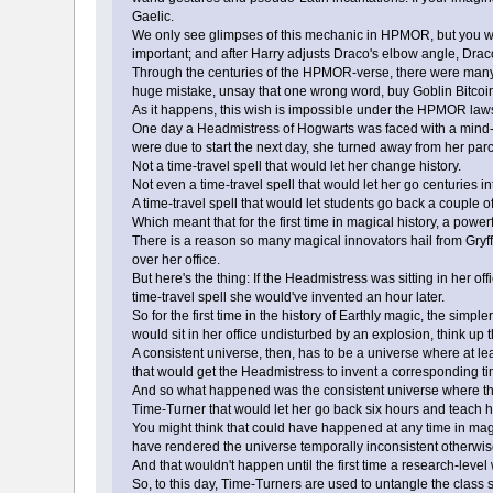
Gaelic.
We only see glimpses of this mechanic in HPMOR, but you will
important; and after Harry adjusts Draco's elbow angle, Draco i
Through the centuries of the HPMOR-verse, there were many wi
huge mistake, unsay that one wrong word, buy Goblin Bitcoin
As it happens, this wish is impossible under the HPMOR laws o
One day a Headmistress of Hogwarts was faced with a mind-bo
were due to start the next day, she turned away from her parc
Not a time-travel spell that would let her change history.
Not even a time-travel spell that would let her go centuries i
A time-travel spell that would let students go back a couple 
Which meant that for the first time in magical history, a powerfu
There is a reason so many magical innovators hail from Gryff
over her office.
But here's the thing: If the Headmistress was sitting in her o
time-travel spell she would've invented an hour later.
So for the first time in the history of Earthly magic, the sim
would sit in her office undisturbed by an explosion, think up the
A consistent universe, then, has to be a universe where at lea
that would get the Headmistress to invent a corresponding time
And so what happened was the consistent universe where the He
Time-Turner that would let her go back six hours and teach he
You might think that could have happened at any time in magical
have rendered the universe temporally inconsistent otherwis
And that wouldn't happen until the first time a research-level
So, to this day, Time-Turners are used to untangle the class s