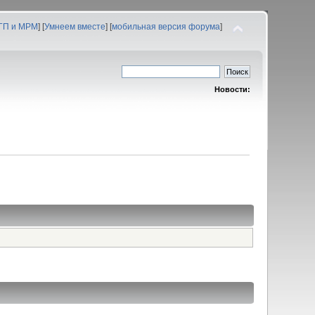
 ГП и МРМ
] [
Умнеем вместе
] [
мобильная версия форума
]
Новости: