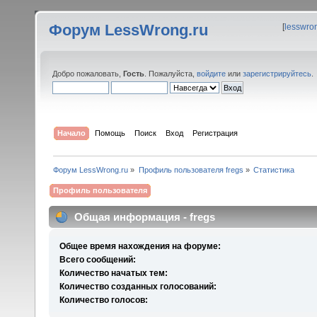
Форум LessWrong.ru
[
lesswro
Добро пожаловать,
Гость
. Пожалуйста,
войдите
или
зарегистрируйтесь
.
Начало
Помощь
Поиск
Вход
Регистрация
Форум LessWrong.ru
»
Профиль пользователя fregs
»
Статистика
Профиль пользователя
Общая информация - fregs
Общее время нахождения на форуме:
Всего сообщений:
Количество начатых тем:
Количество созданных голосований:
Количество голосов: