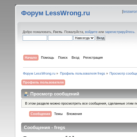
Форум LessWrong.ru
[
lesswro
Добро пожаловать,
Гость
. Пожалуйста,
войдите
или
зарегистрируйтесь
.
Начало
Помощь
Поиск
Вход
Регистрация
Форум LessWrong.ru
»
Профиль пользователя fregs
»
Просмотр сообщ
Профиль пользователя
Просмотр сообщений
В этом разделе можно просмотреть все сообщения, сделанные этим п
Сообщения
Темы
Вложения
Сообщения - fregs