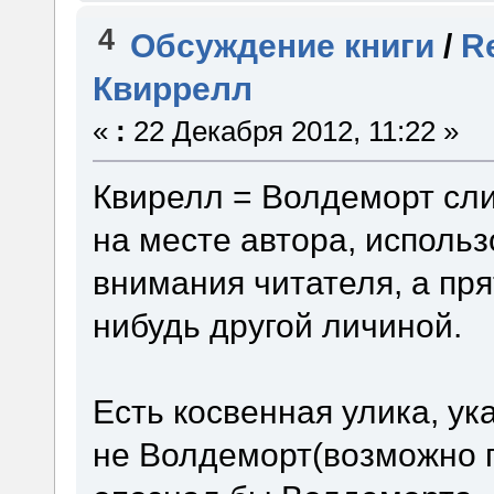
4
Обсуждение книги
/
R
Квиррелл
«
:
22 Декабря 2012, 11:22 »
Квирелл = Волдеморт сл
на месте автора, исполь
внимания читателя, а пр
нибудь другой личиной.
Есть косвенная улика, у
не Волдеморт(возможно п