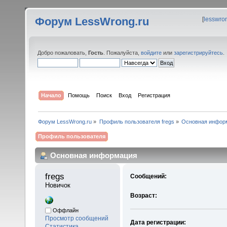
Форум LessWrong.ru
[
lesswro
Добро пожаловать,
Гость
. Пожалуйста,
войдите
или
зарегистрируйтесь
.
Начало
Помощь
Поиск
Вход
Регистрация
Форум LessWrong.ru
»
Профиль пользователя fregs
»
Основная инфор
Профиль пользователя
Основная информация
fregs 
Сообщений:
Новичок
Возраст:
Оффлайн
Просмотр сообщений
Дата регистрации:
Статистика