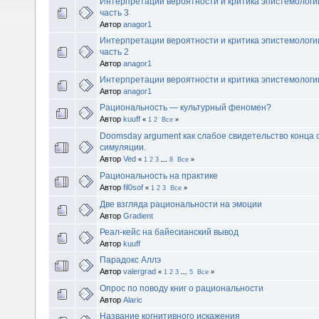
Интерпретации вероятности и критика эпистемологи
часть 3
Автор
anagor1
Интерпретации вероятности и критика эпистемологи
часть 2
Автор
anagor1
Интерпретации вероятности и критика эпистемолог
Автор
anagor1
Рациональность — культурный феномен?
Автор
kuuff
«
1
2
Все
»
Doomsday argument как слабое свидетельство конца с
симуляции.
Автор
Ved
«
1
2
3
...
8
Все
»
Рациональность на практике
Автор
fil0sof
«
1
2
3
Все
»
Две взгляда рациональности на эмоции
Автор
Gradient
Реал-кейс на байесианский вывод
Автор
kuuff
Парадокс Аллэ
Автор
valergrad
«
1
2
3
...
5
Все
»
Опрос по поводу книг о рациональности
Автор
Alaric
Название когнитивного искажения