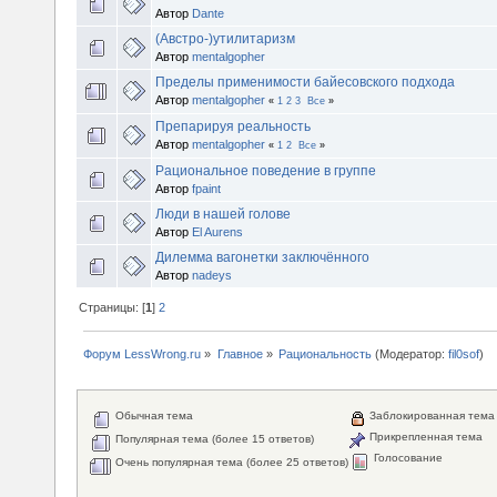
Автор
Dante
(Австро-)утилитаризм
Автор
mentalgopher
Пределы применимости байесовского подхода
Автор
mentalgopher
«
1
2
3
Все
»
Препарируя реальность
Автор
mentalgopher
«
1
2
Все
»
Рациональное поведение в группе
Автор
fpaint
Люди в нашей голове
Автор
El Aurens
Дилемма вагонетки заключённого
Автор
nadeys
Страницы: [
1
]
2
Форум LessWrong.ru
»
Главное
»
Рациональность
(Модератор:
fil0sof
)
Обычная тема
Заблокированная тема
Прикрепленная тема
Популярная тема (более 15 ответов)
Голосование
Очень популярная тема (более 25 ответов)