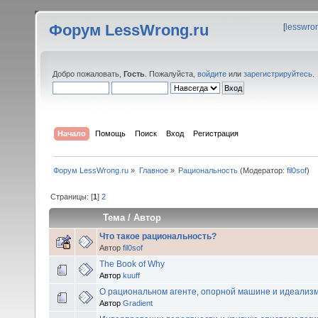
Форум LessWrong.ru
[
lesswro
Добро пожаловать,
Гость
. Пожалуйста,
войдите
или
зарегистрируйтесь
.
Начало
Помощь
Поиск
Вход
Регистрация
Форум LessWrong.ru
»
Главное
»
Рациональность
(Модератор:
fil0sof
)
Страницы: [
1
]
2
Тема
/
Автор
Что такое рациональность?
Автор
fil0sof
The Book of Why
Автор
kuuff
О рациональном агенте, опорной машине и идеализ
Автор
Gradient