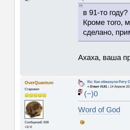
в 91-то году?
Кроме того, 
сделано, при
Ахаха, ваша п
Re: Как обманули Риту 
OverQuantum
«
Ответ #141 :
14 Апреля 201
Старожил
(−)0
Word of God
Сообщений: 608
+1/-0