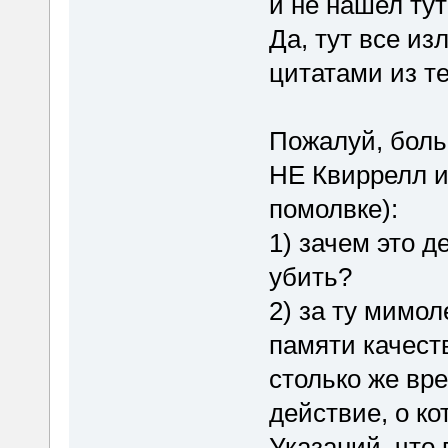
и не нашел тут
Да, тут все из
цитатами из те
Пожалуй, боль
НЕ Квиррелл и
помолвке):
1) зачем это д
убить?
2) за ту мимо
памяти качеств
столько же вр
действие, о к
Указаний, что