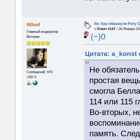
Re: Как обманули Риту 
fil0sof
«
Ответ #147 :
26 Января 201
Главный модератор
(−)0
Ветеран
Цитата: a_konst 
Не обязатель
Сообщений: 970
+55/-3
простая вещь
смогла Белла
114 или 115 г
Во-вторых, н
воспоминание 
память. След