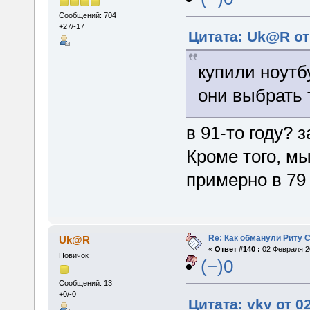
Сообщений: 704
+27/-17
Цитата: Uk@R от
купили ноутб
они выбрать 
в 91-то году? 
Кроме того, мы
примерно в 79 
Re: Как обманули Риту 
Uk@R
«
Ответ #140 :
02 Февраля 20
Новичок
(−)0
Сообщений: 13
+0/-0
Цитата: vkv от 0