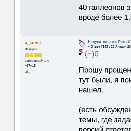
40 галлеонов э
вроде более 1,
Надувательство Риты С
a_konst
«
Ответ #143 :
25 Января 201
Ветеран
(−)0
Сообщений: 399
+97/-15
Прошу прощени
тут были, я по
нашел.
(есть обсужден
темы, где зад
версий ответов