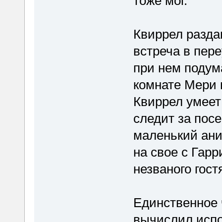
тоже мог.
Квиррел раздав
встреча в пере
при нем подума
комнате Мери 
Квиррел умеет 
следит за пос
маленький ани
на свое с Гар
незваного гост
Единственное ч
вычислил испо