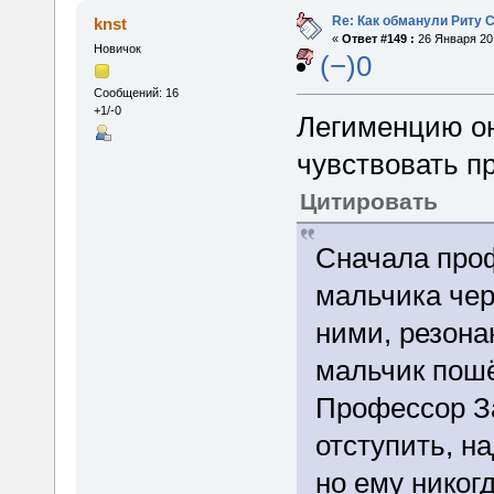
Re: Как обманули Риту 
knst
«
Ответ #149 :
26 Января 201
Новичок
(−)0
Сообщений: 16
+1/-0
Легименцию он
чувствовать п
Цитировать
Сначала про
мальчика че
ними, резонан
мальчик пошё
Профессор З
отступить, н
но ему никог