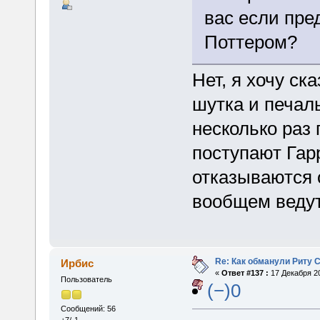
вас если пре
Поттером?
Нет, я хочу ск
шутка и печал
несколько раз 
поступают Гар
отказываются 
вообщем ведут
Re: Как обманули Риту 
Ирбис
«
Ответ #137 :
17 Декабря 20
Пользователь
(−)0
Сообщений: 56
+7/-1