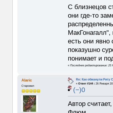
С близнецов с
они где-то зам
распределенны
МакГонагалл",
есть они явно 
показушно сур
понимает и по
«
Последнее редактирование: 25 Я
Re: Как обманули Риту 
Alaric
«
Ответ #144 :
26 Января 201
Старожил
(−)0
Автор считает
Флюм.