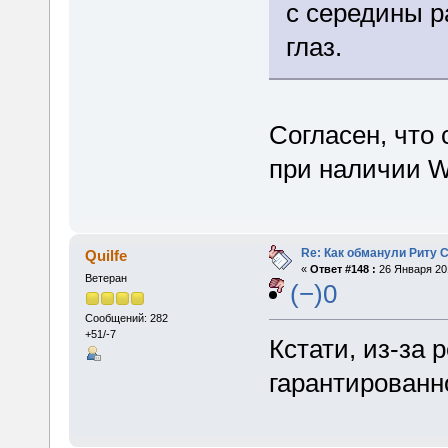
с середины р
глаз.
Согласен, что 
при наличии W
Re: Как обманули Риту 
Quilfe
«
Ответ #148 :
26 Января 201
Ветеран
(−)0
Сообщений: 282
+51/-7
Кстати, из-за 
гарантированн