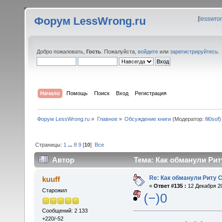
Форум LessWrong.ru
[
lesswro
Добро пожаловать,
Гость
. Пожалуйста,
войдите
или
зарегистрируйтесь
.
Начало
Помощь
Поиск
Вход
Регистрация
Форум LessWrong.ru
»
Главное
»
Обсуждение книги
(Модератор:
fil0sof
)
Страницы:
1
...
8
9
[
10
]
Все
Автор
Тема: Как обманули Рит
Re: Как обманули Риту 
kuuff
«
Ответ #135 :
12 Декабря 20
Старожил
(−)0
Сообщений: 2 133
+220/-52