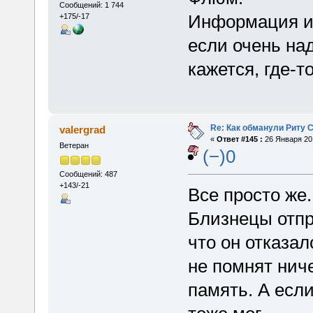
Сообщений: 1 744
Информация из
+175/-17
если очень над
кажется, где-т
Re: Как обманули Риту 
valergrad
«
Ответ #145 :
26 Января 201
Ветеран
(−)0
Сообщений: 487
+143/-21
Все просто же.
Близнецы отпр
что он отказал
не помнят нич
память. А если