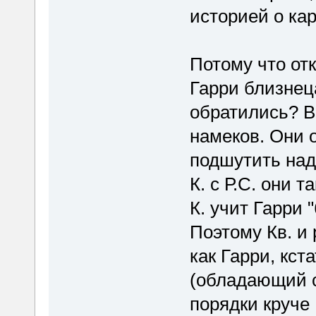
историей о кар
Потому что отк
Гарри близнец
обратились? Вр
намеков. Они о
подшутить над
К. с Р.С. они т
К. учит Гарри 
Поэтому Кв. и 
как Гарри, кст
(обладающий с
порядки круче 