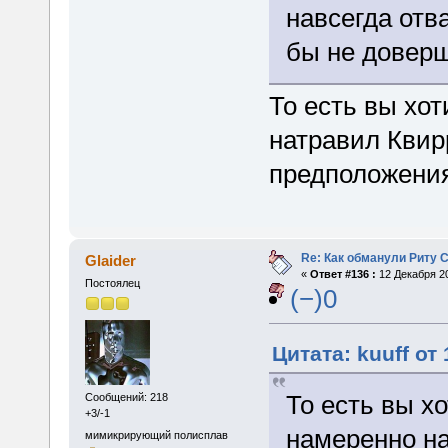
навсегда отв
бы не доверш
То есть вы хот
натравил Квир
предположения
Re: Как обманули Риту 
Glaider
«
Ответ #136 :
12 Декабря 20
Постоялец
(−)0
Цитата: kuuff от
То есть вы хо
Сообщений: 218
+3/-1
намеренно на
мимикрирующий полисплав