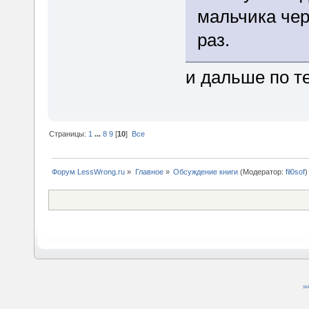
мальчика чер
раз.
и дальше по т
Страницы:
1
...
8
9
[
10
]
Все
Форум LessWrong.ru
»
Главное
»
Обсуждение книги
(Модератор:
fil0sof
)
SM