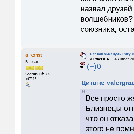
назвал друзей
волшебников? 
союзника, ост
Re: Как обманули Риту 
a_konst
«
Ответ #146 :
26 Января 201
Ветеран
(−)0
Сообщений: 399
+97/-15
Цитата: valergra
Все просто ж
Близнецы отп
что он отказ
этого не пом