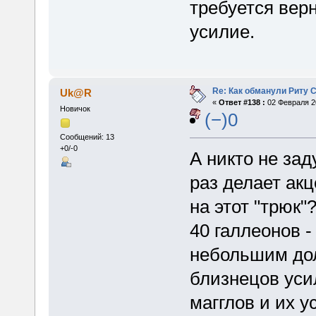
требуется вер
усилие.
Re: Как обманули Риту 
Uk@R
«
Ответ #138 :
02 Февраля 20
Новичок
(−)0
Сообщений: 13
+0/-0
А никто не за
раз делает ак
на этот "трюк"
40 галлеонов -
небольшим дол
близнецов уси
магглов и их у