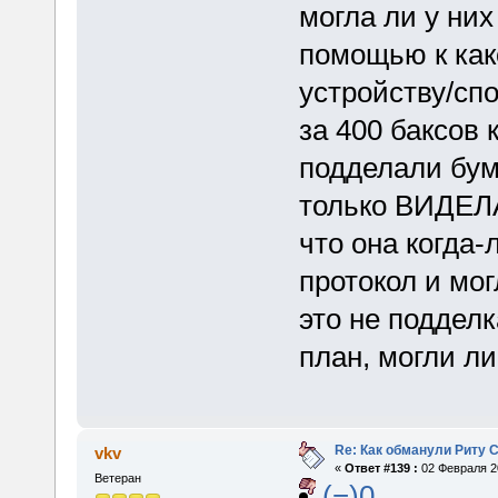
могла ли у них
помощью к как
устройству/спо
за 400 баксов 
подделали бум
только ВИДЕЛА 
что она когда
протокол и мог
это не подделк
план, могли ли
Re: Как обманули Риту 
vkv
«
Ответ #139 :
02 Февраля 20
Ветеран
(−)0