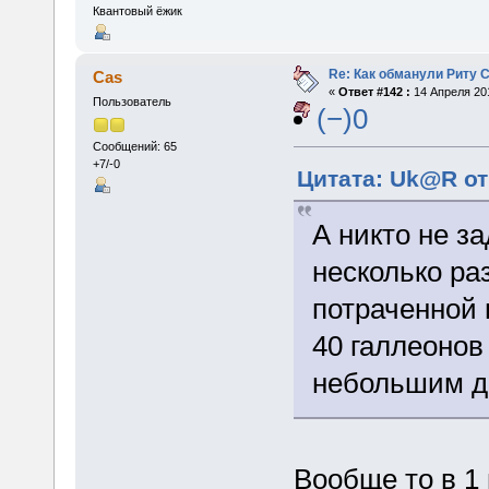
Квантовый ёжик
Re: Как обманули Риту 
Cas
«
Ответ #142 :
14 Апреля 201
Пользователь
(−)0
Сообщений: 65
+7/-0
Цитата: Uk@R от
А никто не з
несколько ра
потраченной 
40 галлеонов
небольшим д
Вообще то в 1 