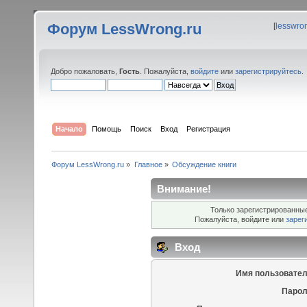
Форум LessWrong.ru
[
lesswro
Добро пожаловать,
Гость
. Пожалуйста,
войдите
или
зарегистрируйтесь
.
Начало
Помощь
Поиск
Вход
Регистрация
Форум LessWrong.ru
»
Главное
»
Обсуждение книги
Внимание!
Только зарегистрированные
Пожалуйста, войдите или
зарег
Вход
Имя пользовател
Парол