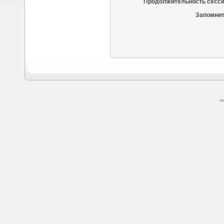
Продолжительность сесси
Запомнит
SM