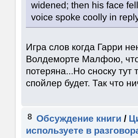
widened; then his face fel
voice spoke coolly in repl
Игра слов когда Гарри н
Волдеморте Малфою, что 
потеряна...Но сноску тут 
спойлер будет. Так что н
8
Обсуждение книги
/
Ц
используете в разговор