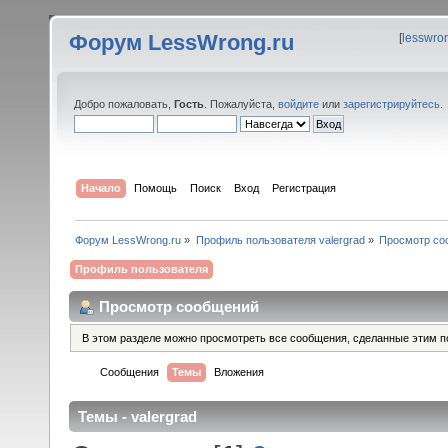
Форум LessWrong.ru
[
lesswro
Добро пожаловать,
Гость
. Пожалуйста,
войдите
или
зарегистрируйтесь
.
Начало
Помощь
Поиск
Вход
Регистрация
Форум LessWrong.ru
»
Профиль пользователя valergrad
»
Просмотр со
Профиль пользователя
Просмотр сообщений
В этом разделе можно просмотреть все сообщения, сделанные этим п
Сообщения
Темы
Вложения
Темы - valergrad