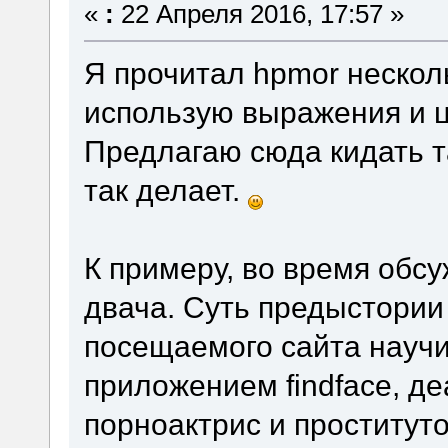
«
:
22 Апреля 2016, 17:57 »
Я прочитал hpmor несколь
использую выражения и ц
Предлагаю сюда кидать та
так делает.
К примеру, во время обс
двача. Суть предыстории 
посещаемого сайта научи
приложением findface, д
порноактрис и проститут