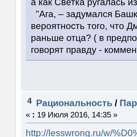
а как Светка ругалась и
"Ага, – задумался Башк
вероятность того, что 
раньше отца? ( в предп
говорят правду - коммен
4
Рациональность
/
Пар
«
:
19 Июля 2016, 14:35 »
http://lesswrong.r