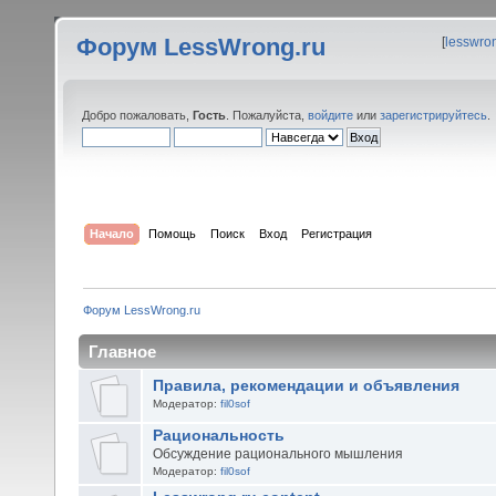
Форум LessWrong.ru
[
lesswro
Добро пожаловать,
Гость
. Пожалуйста,
войдите
или
зарегистрируйтесь
.
Начало
Помощь
Поиск
Вход
Регистрация
Форум LessWrong.ru
Главное
Правила, рекомендации и объявления
Модератор:
fil0sof
Рациональность
Обсуждение рационального мышления
Модератор:
fil0sof