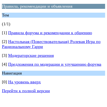
Правила, рекомендации и объявления
Тем
(1/1)
[1]
Правила форума и рекомендации к общению
[2]
Настольная (Повествовательная) Ролевая Игра по
Рациональному Гарри
[3]
Модераторские решения
[4]
Предложения по модерации и улучшению форума
Навигация
[0]
На уровень вверх
Перейти к полной версии