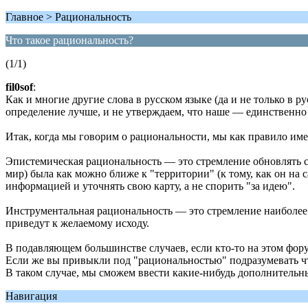
Главное > Рациональность
Что такое рациональность?
(1/1)
fil0sof
:
Как и многие другие слова в русском языке (да и не только в 
определение лучше, и не утверждаем, что наше — единственно
Итак, когда мы говорим о рациональности, мы как правило им
Эпистемическая рациональность — это стремление обновлять с
мир) была как можно ближе к "территории" (к тому, как он на 
информацией и уточнять свою карту, а не спорить "за идею".
Инструментальная рациональность — это стремление наиболее 
приведут к желаемому исходу.
В подавляющем большинстве случаев, если кто-то на этом фору
Если же вы привыкли под "рациональностью" подразумевать что
В таком случае, мы сможем ввести какие-нибудь дополнительны
Навигация