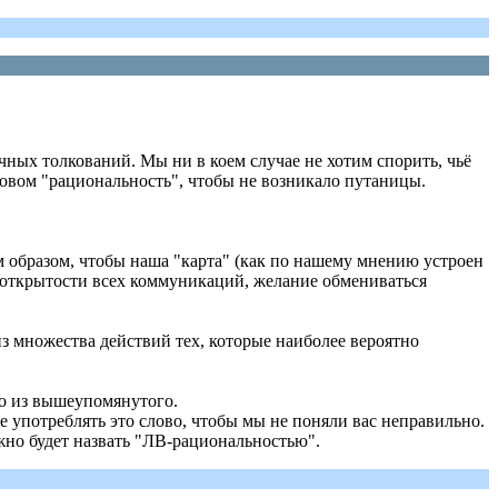
ичных толкований. Мы ни в коем случае не хотим спорить, чьё
овом "рациональность", чтобы не возникало путаницы.
 образом, чтобы наша "карта" (как по нашему мнению устроен
 и открытости всех коммуникаций, желание обмениваться
з множества действий тех, которые наиболее вероятно
то из вышеупомянутого.
е употреблять это слово, чтобы мы не поняли вас неправильно.
жно будет назвать "ЛВ-рациональностью".