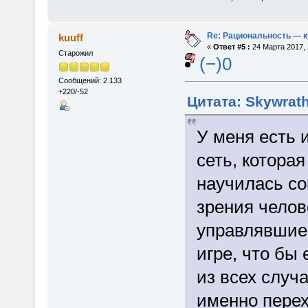
Re: Рациональность — 
kuuff
«
Ответ #5 :
24 Марта 2017, 
Старожил
(−)0
Сообщений: 2 133
+220/-52
Цитата: Skywrath
У меня есть 
сеть, которая
научилась со
зрения чело
управлявшие 
игре, что бы
из всех случ
именно перех