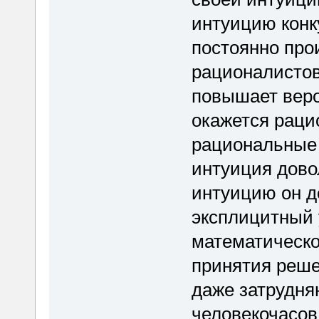
интуицию конк
постоянно прои
рационалистов
повышает веро
окажется рацио
рациональные 
интуиция дово
интуицию он д
эксплицитный 
математическо
принятия решен
даже затрудня
человекочасов 