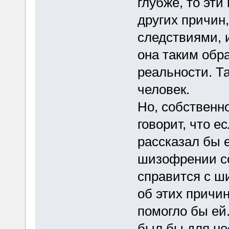
глубже, то эт
других причин
следствиями, и
она таким обра
реальности. Т
человек.
Но, собственно
говорит, что е
рассказал бы е
шизофрении со
справится с ш
об этих причин
помогло бы ей
был бы для не