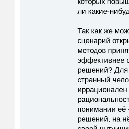
которых повы
ли какие-нибу
Так как же мо
сценарий откр
методов приня
эффективнее 
решений? Для 
странный чело
иррационален 
рациональност
понимании её 
решений, на нё
своей интуици