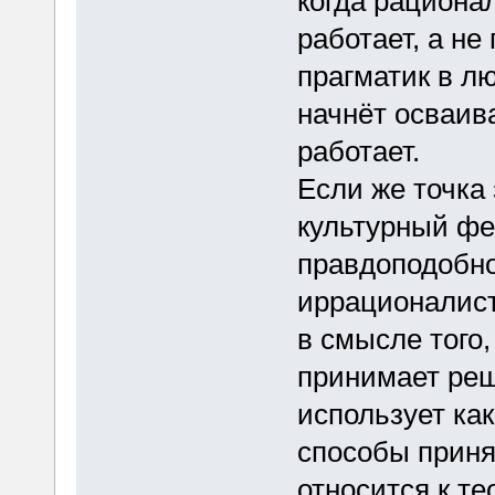
когда рационал
работает, а не 
прагматик в л
начнёт осваив
работает.
Если же точка
культурный фе
правдоподобно
иррационалист
в смысле того
принимает реш
использует ка
способы приня
относится к те