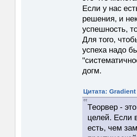
Если у нас ес
решения, и не
успешность, то
Для того, чтоб
успеха надо б
"систематичнос
догм.
Цитата: Gradient
Теорвер - эт
целей. Если 
есть, чем за