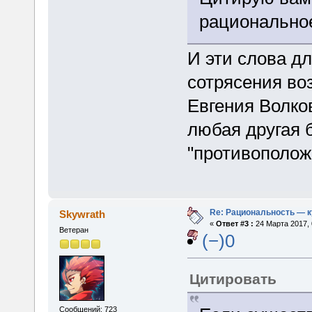
рациональное
И эти слова д
сотрясения во
Евгения Волков
любая другая 
"противополож
Re: Рациональность — 
Skywrath
«
Ответ #3 :
24 Марта 2017, 
Ветеран
(−)0
Цитировать
Сообщений: 723