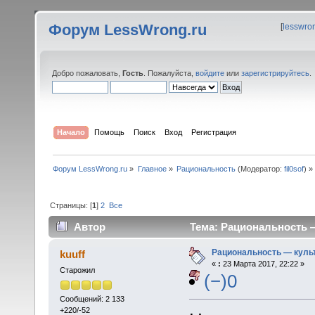
Форум LessWrong.ru
[
lesswro
Добро пожаловать,
Гость
. Пожалуйста,
войдите
или
зарегистрируйтесь
.
Начало
Помощь
Поиск
Вход
Регистрация
Форум LessWrong.ru
»
Главное
»
Рациональность
(Модератор:
fil0sof
) »
Страницы: [
1
]
2
Все
Автор
Тема: Рациональность 
Рациональность — кул
kuuff
«
:
23 Марта 2017, 22:22 »
Старожил
(−)0
Сообщений: 2 133
+220/-52