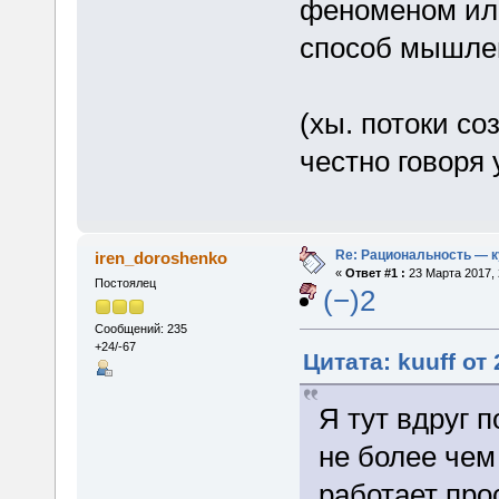
феноменом ил
способ мышле
(хы. потоки со
честно говоря 
Re: Рациональность — 
iren_doroshenko
«
Ответ #1 :
23 Марта 2017, 
Постоялец
(−)2
Сообщений: 235
+24/-67
Цитата: kuuff от
Я тут вдруг 
не более чем
работает прос