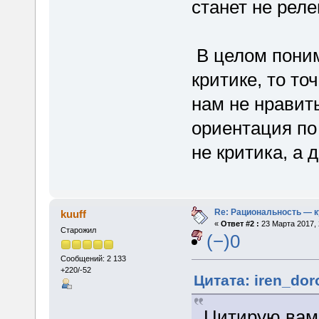
станет не рел
В целом поним
критике, то то
нам не нравит
ориентация по
не критика, а 
Re: Рациональность — 
kuuff
«
Ответ #2 :
23 Марта 2017, 
Старожил
(−)0
Сообщений: 2 133
+220/-52
Цитата: iren_dor
Цитирую вам 