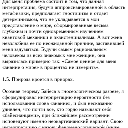
Для меня проблема состоит в том, что данная
интерпретация, будучи аппроксимированной в область
метафизики, предполагает гностицизм и отдает
детерминизмом, что не укладывается в мои
представление о мире, сформированные весьма
глубоким и почти одновременным изучением
квантовой механики и экзистенциализма. А вот жена
невзлюбила ее по неожиданной причине, заставившей
меня задуматься. Будучи самым рациональным
человеком из всех знакомых мне женщин, она
выразилась примерно так: «Самое ценное для меня
«знание о мире» в процентах не измерить».
1.5. Природа кроется в приорах.
Осознав теорему Байеса в гносеологическом разрезе, я
сформулировал интерпретацию вероятности без
использования слова «знание», и был несказанно
удивлен, что почти все, кто гордо называют себя
«байесианцами», при ближайшем рассмотрении
исповедуют именно неокартезианский вариант. Свою
интерпретацию я назову феноменологической (ниже