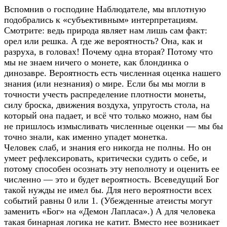
Вспомнив о господине Наблюдателе, мы вплотную
подобрались к «субъективным» интерпретациям.
Смотрите: ведь природа являет нам лишь сам факт:
орел или решка. А где же вероятность? Она, как и
разруха, в головах! Почему одна вторая? Потому что
мы не знаем ничего о монете, как блондинка о
динозавре. Вероятность есть численная оценка нашего
знания (или незнания) о мире. Если бы мы могли в
точности учесть распределение плотности монеты,
силу броска, движения воздуха, упругость стола, на
который она падает, и всё что только можно, нам бы
не пришлось измысливать численные оценки — мы бы
точно знали, как именно упадет монетка.
Человек слаб, и знания его никогда не полны. Но он
умеет рефлексировать, критически судить о себе, и
потому способен осознать эту неполноту и оценить ее
численно — это и будет вероятность. Всеведущий Бог
такой нужды не имел бы. Для него вероятности всех
событий равны 0 или 1. (Убежденные атеисты могут
заменить «Бог» на «Демон Лапласа».) А для человека
такая бинарная логика не катит. Вместо нее возникает