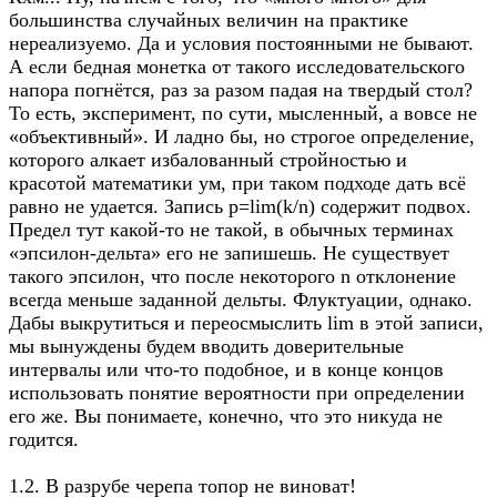
большинства случайных величин на практике
нереализуемо. Да и условия постоянными не бывают.
А если бедная монетка от такого исследовательского
напора погнётся, раз за разом падая на твердый стол?
То есть, эксперимент, по сути, мысленный, а вовсе не
«объективный». И ладно бы, но строгое определение,
которого алкает избалованный стройностью и
красотой математики ум, при таком подходе дать всё
равно не удается. Запись p=lim(k/n) содержит подвох.
Предел тут какой-то не такой, в обычных терминах
«эпсилон-дельта» его не запишешь. Не существует
такого эпсилон, что после некоторого n отклонение
всегда меньше заданной дельты. Флуктуации, однако.
Дабы выкрутиться и переосмыслить lim в этой записи,
мы вынуждены будем вводить доверительные
интервалы или что-то подобное, и в конце концов
использовать понятие вероятности при определении
его же. Вы понимаете, конечно, что это никуда не
годится.
1.2. В разрубе черепа топор не виноват!