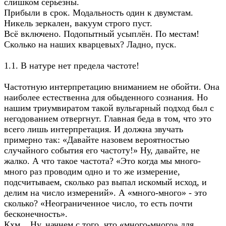
слишком серьезны.
Прибыли в срок. Модальность один к двумстам.
Никель зеркален, вакуум строго пуст.
Всё включено. Подопытный усыплён. По местам!
Сколько на наших кварцевых? Ладно, пуск.
1.1. В натуре нет предела частоте!
Частотную интерпретацию вниманием не обойти. Она
наиболее естественна для обыденного сознания. Но
нашим триумвиратом такой вульгарный подход был с
негодованием отвергнут. Главная беда в том, что это
всего лишь интерпретация. И должна звучать
примерно так: «Давайте назовем вероятностью
случайного события его частоту!» Ну, давайте, не
жалко. А что такое частота? «Это когда мы много-
много раз проводим одно и то же измерение,
подсчитываем, сколько раз выпал искомый исход, и
делим на число измерений». А «много-много» - это
сколько? «Неограниченное число, то есть почти
бесконечность».
Кхм... Ну, начнем с того, что «много-много» для