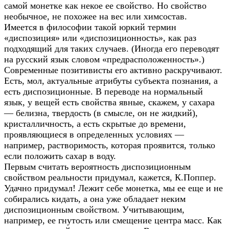
самой монетке как некое ее свойство. Но свойство
необычное, не похожее на вес или химсостав.
Имеется в философии такой юркий термин
«диспозиция» или «диспозиционность», как раз
подходящий для таких случаев. (Иногда его переводят
на русский язык словом «предрасположенность».)
Современные позитивисты его активно раскручивают.
Есть, мол, актуальные атрибуты субъекта познания, а
есть диспозиционные. В переводе на нормальный
язык, у вещей есть свойства явные, скажем, у сахара
— белизна, твердость (в смысле, он не жидкий),
кристалличность, а есть скрытые до времени,
проявляющиеся в определенных условиях —
например, растворимость, которая проявится, только
если положить сахар в воду.
Первым считать вероятность диспозиционным
свойством реальности придумал, кажется, К.Поппер.
Удачно придумал! Лежит себе монетка, мы ее еще и не
собирались кидать, а она уже обладает неким
диспозиционным свойством. Учитывающим,
например, ее гнутость или смещение центра масс. Как