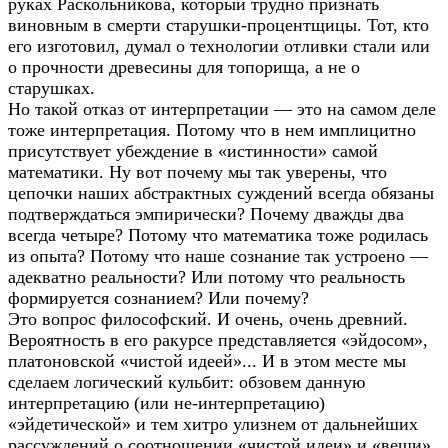
руках Раскольникова, который трудно признать
виновным в смерти старушки-процентщицы. Тот, кто
его изготовил, думал о технологии отливки стали или
о прочности древесины для топорища, а не о
старушках.
Но такой отказ от интерпретации — это на самом деле
тоже интерпретация. Потому что в нем имплицитно
присутствует убеждение в «истинности» самой
математики. Ну вот почему мы так уверены, что
цепочки наших абстрактных суждений всегда обязаны
подтверждаться эмпирически? Почему дважды два
всегда четыре? Потому что математика тоже родилась
из опыта? Потому что наше сознание так устроено —
адекватно реальности? Или потому что реальность
формируется сознанием? Или почему?
Это вопрос философский. И очень, очень древний.
Вероятность в его ракурсе представляется «эйдосом»,
платоновской «чистой идеей»... И в этом месте мы
сделаем логический кульбит: обзовем данную
интерпретацию (или не-интерпретацию)
«эйдетической» и тем хитро улизнем от дальнейших
рассуждений о соотношении «чистой идеи» и «вещи».