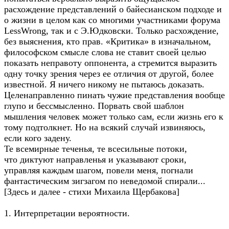
расхождение представлений о байесианском подходе и
о жизни в целом как со многими участниками форума
LessWrong, так и с Э.Юдковски. Только расхождение,
без выяснения, кто прав. «Критика» в изначальном,
философском смысле слова не ставит своей целью
показать неправоту оппонента, а стремится выразить
одну точку зрения через ее отличия от другой, более
известной. Я ничего никому не пытаюсь доказать.
Целенаправленно пинать чужие представления вообще
глупо и бессмысленно. Порвать свой шаблон
мышления человек может только сам, если жизнь его к
тому подтолкнет. Но на всякий случай извиняюсь,
если кого задену.
Те всемирные теченья, те всесильные потоки,
что диктуют направленья и указывают сроки,
управляя каждым шагом, повели меня, погнали
фантастическим зигзагом по неведомой спирали...
[Здесь и далее - стихи Михаила Щербакова]
1. Интерпретации вероятности.