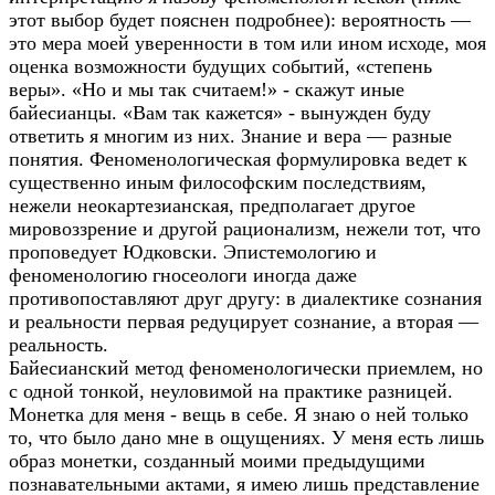
этот выбор будет пояснен подробнее): вероятность —
это мера моей уверенности в том или ином исходе, моя
оценка возможности будущих событий, «степень
веры». «Но и мы так считаем!» - скажут иные
байесианцы. «Вам так кажется» - вынужден буду
ответить я многим из них. Знание и вера — разные
понятия. Феноменологическая формулировка ведет к
существенно иным философским последствиям,
нежели неокартезианская, предполагает другое
мировоззрение и другой рационализм, нежели тот, что
проповедует Юдковски. Эпистемологию и
феноменологию гносеологи иногда даже
противопоставляют друг другу: в диалектике сознания
и реальности первая редуцирует сознание, а вторая —
реальность.
Байесианский метод феноменологически приемлем, но
с одной тонкой, неуловимой на практике разницей.
Монетка для меня - вещь в себе. Я знаю о ней только
то, что было дано мне в ощущениях. У меня есть лишь
образ монетки, созданный моими предыдущими
познавательными актами, я имею лишь представление