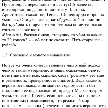
Ну вот эйдос перед нами - и всё тут! А далее см.
интерпретацию данного понятия у Платона,
Аристотеля, схоластов, Гегеля, Шопенгауэра и прочих
умников. Они уже все за нас обдумали: быть или не
быть, убивать старушку или нет, нам остается только
считать вероятности.
«Что ж ты, Раскольников, старушку-то убил за какие-
то 20 копеек?!» - «А вот не скажите! Пять старушек -
рубль!»
1.3. Сомненье и монете имманентно
Но все же очень хочется заменить частотный подход
чем-то таким материалистичным, осязаемым, чем-то
позитивным во всех смыслах слова (positive – это еще
и реальность, проверенность опытом). Ведь какая-то
вероятность выпадения монетки орлом есть и без
миллионов ее подкидываний, правда? Мы же нутром
чуем, что есть! То есть, если оставаться на позициях
позитивизма (полагающего, что реальный мир
познаваем через опыт), следует приписать вероятность