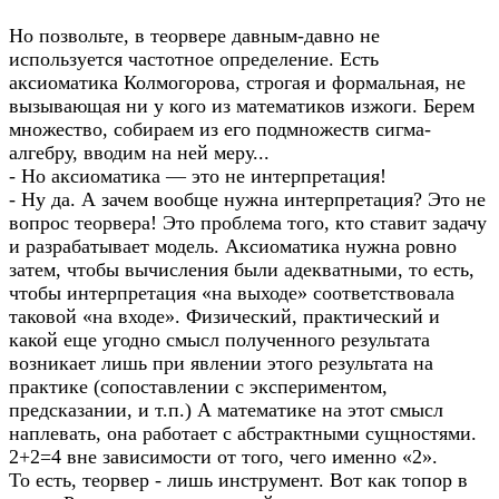
Но позвольте, в теорвере давным-давно не
используется частотное определение. Есть
аксиоматика Колмогорова, строгая и формальная, не
вызывающая ни у кого из математиков изжоги. Берем
множество, собираем из его подмножеств сигма-
алгебру, вводим на ней меру...
- Но аксиоматика — это не интерпретация!
- Ну да. А зачем вообще нужна интерпретация? Это не
вопрос теорвера! Это проблема того, кто ставит задачу
и разрабатывает модель. Аксиоматика нужна ровно
затем, чтобы вычисления были адекватными, то есть,
чтобы интерпретация «на выходе» соответствовала
таковой «на входе». Физический, практический и
какой еще угодно смысл полученного результата
возникает лишь при явлении этого результата на
практике (сопоставлении с экспериментом,
предсказании, и т.п.) А математике на этот смысл
наплевать, она работает с абстрактными сущностями.
2+2=4 вне зависимости от того, чего именно «2».
То есть, теорвер - лишь инструмент. Вот как топор в