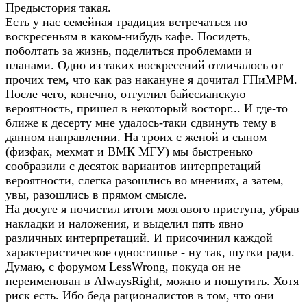
Предыстория такая.
Есть у нас семейная традиция встречаться по
воскресеньям в каком-нибудь кафе. Посидеть,
поболтать за жизнь, поделиться проблемами и
планами. Одно из таких воскресений отличалось от
прочих тем, что как раз накануне я дочитал ГПиМРМ.
После чего, конечно, отгуглил байесианскую
вероятность, пришел в некоторый восторг... И где-то
ближе к десерту мне удалось-таки сдвинуть тему в
данном направлении. На троих с женой и сыном
(физфак, мехмат и ВМК МГУ) мы быстренько
сообразили с десяток вариантов интерпретаций
вероятности, слегка разошлись во мнениях, а затем,
увы, разошлись в прямом смысле.
На досуге я почистил итоги мозгового приступа, убрав
накладки и наложения, и выделил пять явно
различных интерпретаций. И присочинил каждой
характеристическое одностишье - ну так, шутки ради.
Думаю, с форумом LessWrong, покуда он не
переименован в AlwaysRight, можно и пошутить. Хотя
риск есть. Ибо беда рационалистов в том, что они