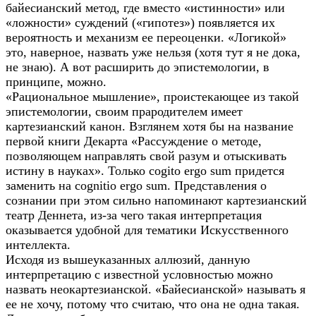
байесианский метод, где вместо «истинности» или
«ложности» суждений («гипотез») появляется их
вероятность и механизм ее переоценки. «Логикой»
это, наверное, назвать уже нельзя (хотя тут я не дока,
не знаю). А вот расширить до эпистемологии, в
принципе, можно.
«Рациональное мышление», проистекающее из такой
эпистемологии, своим прародителем имеет
картезианский канон. Взглянем хотя бы на название
первой книги Декарта «Рассуждение о методе,
позволяющем направлять свой разум и отыскивать
истину в науках». Только cogito ergo sum придется
заменить на cognitio ergo sum. Представления о
сознании при этом сильно напоминают картезианский
театр Деннета, из-за чего такая интерпретация
оказывается удобной для тематики Искусственного
интеллекта.
Исходя из вышеуказанных аллюзий, данную
интерпретацию с известной условностью можно
назвать неокартезианской. «Байесианской» называть я
ее не хочу, потому что считаю, что она не одна такая.