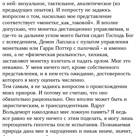
о ней: визуальное, тактильное, аналитическое (из
предыдущих опытов). И попросту не задаюсь
вопросом о том, насколько мое представление
соответствует «монетке_как_таковой». Я вполне
допускаю, что монетка дистанционно управляемая, и
где-то за дальним углом моего бытия сидит Господь Бог
с всеведением, Демон Лапласа с пультом управления
монетками или Гарри Поттер с палочкой - и именно
они, а не «физическая реальность», хихикая,
заставляют монетку взлетать и падать орлом. Мне это
неважно. У меня ничего нет, кроме собственного
представления, и в нем есть ожидание, достоверность
которого я могу оценить численно.
Тем самым, я не задаюсь вопросом о происхождении
моих приоров. И потому не считаю, что оно
обязательно рационально. Оно вполне может быть и
эвристическим, и трансцендентным. Вдруг
Вольдеморт наколдовал мне ложную память? Я ведь
все равно не могу ничего с этим поделать, я могу лишь
переоценить гипотезы после испытания. Познаваемая
природа дана мне в ощущениях и никак иначе, значит,