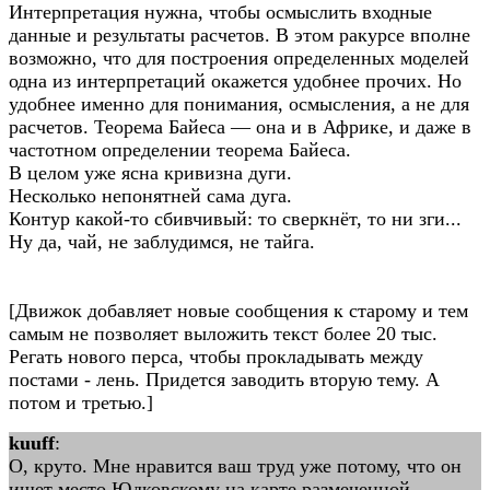
Интерпретация нужна, чтобы осмыслить входные
данные и результаты расчетов. В этом ракурсе вполне
возможно, что для построения определенных моделей
одна из интерпретаций окажется удобнее прочих. Но
удобнее именно для понимания, осмысления, а не для
расчетов. Теорема Байеса — она и в Африке, и даже в
частотном определении теорема Байеса.
В целом уже ясна кривизна дуги.
Несколько непонятней сама дуга.
Контур какой-то сбивчивый: то сверкнёт, то ни зги...
Ну да, чай, не заблудимся, не тайга.
[Движок добавляет новые сообщения к старому и тем
самым не позволяет выложить текст более 20 тыс.
Регать нового перса, чтобы прокладывать между
постами - лень. Придется заводить вторую тему. А
потом и третью.]
kuuff
:
О, круто. Мне нравится ваш труд уже потому, что он
ищет место Юдковскому на карте размеченной