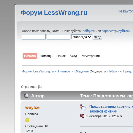
Форум LessWrong.ru
[
lesswro
Добро пожаловать,
Гость
. Пожалуйста,
войдите
или
зарегистрируйтесь
.
Начало
Помощь
Поиск
Вход
Регистрация
Форум LessWrong.ru
»
Главное
»
Общение
(Модератор:
fil0sof
) »
Предс
Страницы: [
1
]
Автор
Тема: Представляем кар
раз)
Представляем картину 
wayIce
законов физики
Новичок
«
:
02 Декабря 2016, 12:07 »
Сообщений: 10
+2/-0