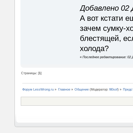
Добавлено 02 Д
А вот кстати 
зачем сумку-х
блестящей, есл
холода?
«
Последнее редактирование: 02 Д
Страницы: [
1
]
Форум LessWrong.ru
»
Главное
»
Общение
(Модератор:
fil0sof
) »
Предс