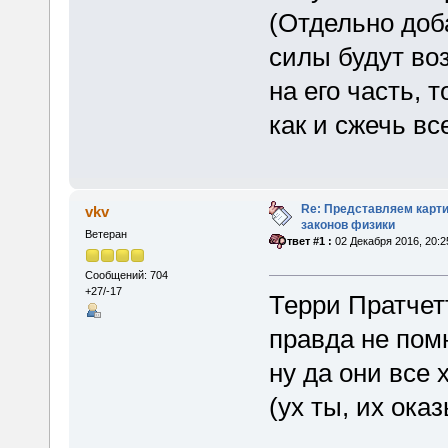
(Отдельно доб
силы будут воз
на его часть, 
как и сжечь вс
Re: Представляем карти
vkv
законов физики
Ветеран
«
Ответ #1 :
02 Декабря 2016, 20:2
Сообщений: 704
+27/-17
Терри Пратчетт
правда не помн
ну да они все 
(ух ты, их ока