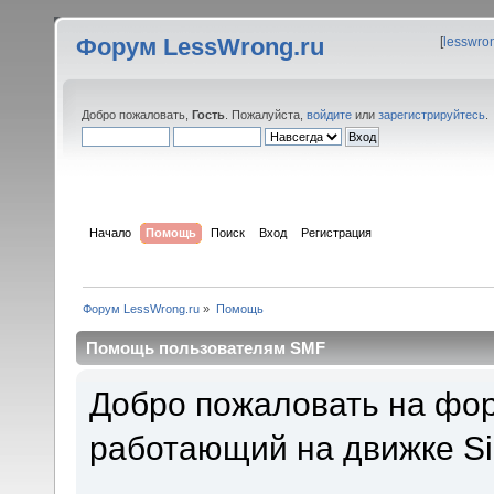
Форум LessWrong.ru
[
lesswro
Добро пожаловать,
Гость
. Пожалуйста,
войдите
или
зарегистрируйтесь
.
Начало
Помощь
Поиск
Вход
Регистрация
Форум LessWrong.ru
»
Помощь
Помощь пользователям SMF
Добро пожаловать на фор
работающий на движке Si