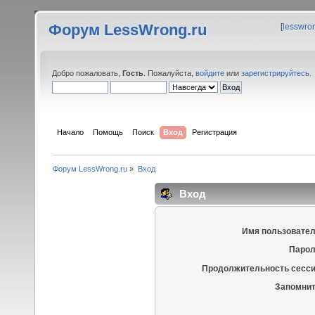
Форум LessWrong.ru
[
lesswro
Добро пожаловать,
Гость
. Пожалуйста,
войдите
или
зарегистрируйтесь
.
Начало
Помощь
Поиск
Вход
Регистрация
Форум LessWrong.ru
»
Вход
Вход
Имя пользовател
Парол
Продолжительность сесси
Запомнит