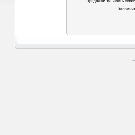
Продолжительность сесси
Запомнит
SM