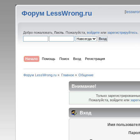
Форум LessWrong.ru
[
lesswro
Добро пожаловать,
Гость
. Пожалуйста,
войдите
или
зарегистрируйтесь
.
Начало
Помощь
Поиск
Вход
Регистрация
Форум LessWrong.ru
»
Главное
»
Общение
Внимание!
Только зарегистрированные
Пожалуйста, войдите или
зарег
Вход
Имя пользовател
Парол