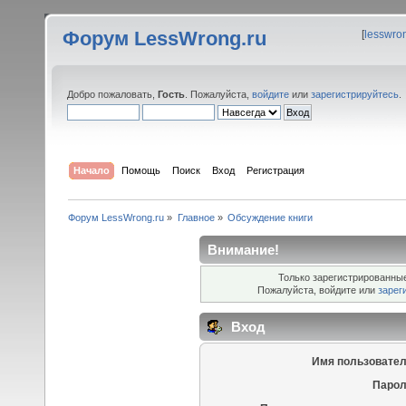
Форум LessWrong.ru
[
lesswro
Добро пожаловать,
Гость
. Пожалуйста,
войдите
или
зарегистрируйтесь
.
Начало
Помощь
Поиск
Вход
Регистрация
Форум LessWrong.ru
»
Главное
»
Обсуждение книги
Внимание!
Только зарегистрированные
Пожалуйста, войдите или
зарег
Вход
Имя пользовател
Парол