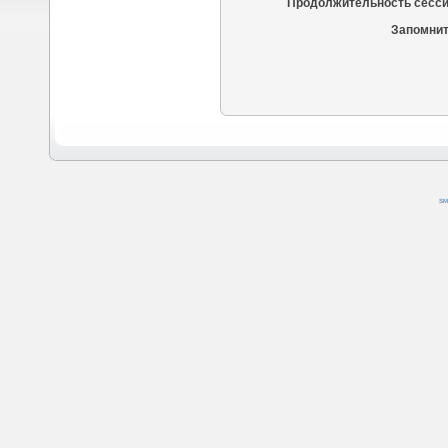
Продолжительность сесси
Запомнит
SM