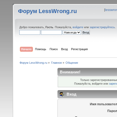
Форум LessWrong.ru
[
lesswro
Добро пожаловать,
Гость
. Пожалуйста,
войдите
или
зарегистрируйтесь
.
Начало
Помощь
Поиск
Вход
Регистрация
Форум LessWrong.ru
»
Главное
»
Общение
Внимание!
Только зарегистрированные
Пожалуйста, войдите или
зарег
Вход
Имя пользовател
Парол