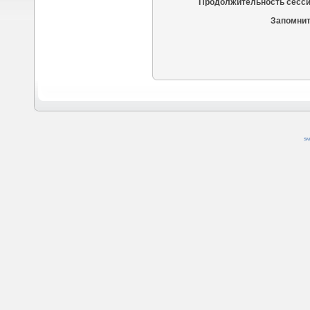
Продолжительность сесси
Запомнит
SM