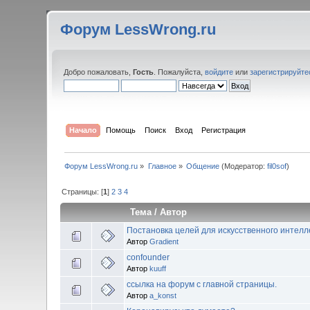
Форум LessWrong.ru
Добро пожаловать,
Гость
. Пожалуйста,
войдите
или
зарегистрируйте
Начало
Помощь
Поиск
Вход
Регистрация
Форум LessWrong.ru
»
Главное
»
Общение
(Модератор:
fil0sof
)
Страницы: [
1
]
2
3
4
Тема
/
Автор
Постановка целей для искусственного интелл
Автор
Gradient
confounder
Автор
kuuff
ссылка на форум с главной страницы.
Автор
a_konst