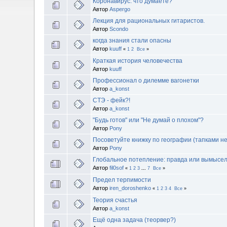
Коронавирус: что думаете?
Автор
Aspergo
Лекция для рациональных гитаристов.
Автор
Scondo
когда знания стали опасны
Автор
kuuff
«
1
2
Все
»
Краткая история человечества
Автор
kuuff
Профессионал о дилемме вагонетки
Автор
a_konst
СТЭ - фейк?!
Автор
a_konst
"Будь готов" или "Не думай о плохом"?
Автор
Pony
Посоветуйте книжку по географии (тапками не
Автор
Pony
Глобальное потепление: правда или вымысе
Автор
fil0sof
«
1
2
3
...
7
Все
»
Предел терпимости
Автор
iren_doroshenko
«
1
2
3
4
Все
»
Теория счастья
Автор
a_konst
Ещё одна задача (теорвер?)