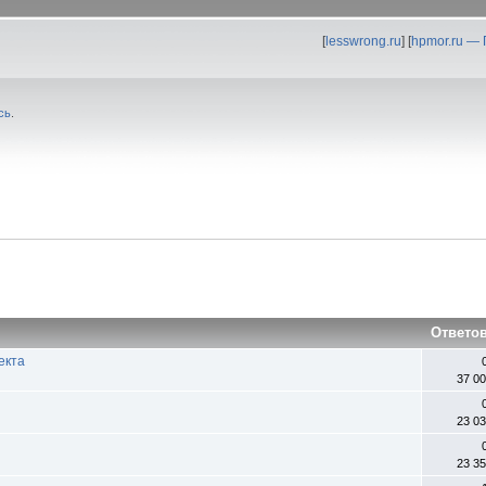
[
lesswrong.ru
] [
hpmor.ru —
сь
.
Ответо
екта
37 0
23 0
23 3