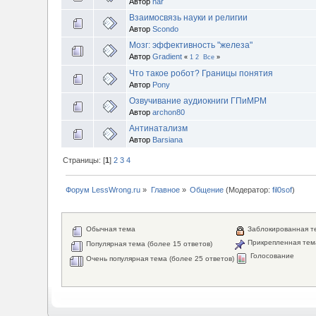
Автор
nar
Взаимосвязь науки и религии
Автор
Scondo
Мозг: эффективность "железа"
Автор
Gradient
«
1
2
Все
»
Что такое робот? Границы понятия
Автор
Pony
Озвучивание аудиокниги ГПиМРМ
Автор
archon80
Антинатализм
Автор
Barsiana
Страницы: [
1
]
2
3
4
Форум LessWrong.ru
»
Главное
»
Общение
(Модератор:
fil0sof
)
Обычная тема
Заблокированная т
Прикрепленная тем
Популярная тема (более 15 ответов)
Голосование
Очень популярная тема (более 25 ответов)