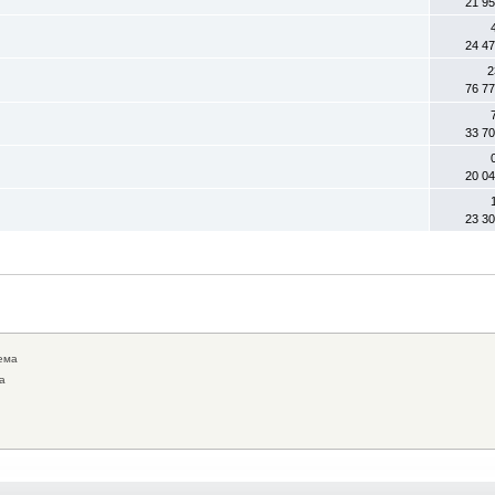
21 9
24 4
2
76 7
33 7
20 0
23 3
ема
а