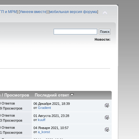
 ГП и МРМ
] [
Умнеем вместе
] [
мобильная версия форума
]
Новости:
в
/
Просмотров
Последний ответ
0 Ответов
06 Декабря 2021, 18:39
от
Gradient
09 Просмотров
0 Ответов
01 Августа 2021, 23:28
от
kuuff
33 Просмотров
0 Ответов
04 Января 2021, 10:57
от
a_konst
51 Просмотров