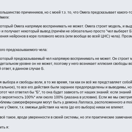
большинство причинников, но с моей т.з. то, что Омега предсказывает какого-
Омеги:
который Омега напрямую воспринимать не может. Омега строит модель, и выд
е и получает некоторый вывод (причём не обязательно просто "чел выберет Б"
ния нейронов в коре головного мозга (или вообще во всей ЦНС) чела). Проэм
ого предсказываемого чела:
который предсказываемый чел напрямую воспринимать не может. Он строит м
 детальном уровне он не может, поэтому у него возникает иллюзия свободы 
ий ответ, в данном случае Б.
ия выбора и свободы воли, в то же время, так как он всё же представляет соб
стальное), то все его действия были заранее предопределены и выводимы, но 
этот чел ответил бы "Б", то она будет зависеть от наших знаний: если знаний у
о вероятность 100%* или около 100% (указана в условии). Если же мы смотрим
облемы самореференции могут быть у демона Лапласа, расположенного
в то
е у Омеги, т.к. омежьи действия на чела (до его выбора) никак не влияют.
и всё такое, вроде уверенности в своей системы, но эти практические замечан
ить я: