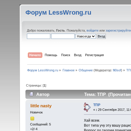
Форум LessWrong.ru
Добро пожаловать,
Гость
. Пожалуйста,
войдите
или
зарегистрируйте
Начало
Помощь
Поиск
Вход
Регистрация
Форум LessWrong.ru
»
Главное
»
Общение
(Модератор:
fil0sof
) »
ТП
Страницы: [
1
]
Автор
Тема: ТПР (Прочитано
ТПР
little nasty
«
:
29 Сентября 2017, 11:
Новичок
Хай всем.
Сообщений: 5
Вот типа учу эту вашу раци
+2/-4
Вопрос по теории принятия 