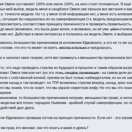
ия Омеги составляет 100% или около 100%, на него стоит положиться. Я ещё
был мой выбор, модель меня в сандбоксе Омеги уже прошла все метания и как-
т.е. точности модели. Но т.к. у меня этой информации нет, у меня есть иллю
, ситуация бы нарушилась из-за самореференции (т.к. модель предсказывала 
у просмотреть соответствие принципу причинности и проверить правильност
о меня (возможно, это была даже копия, и возможно, он её уже ̶у̶б̶и̶л̶ отключи
оже нет. Действуя в своих интересах и полагаясь на модель Омеги, я выбираю
валось большинство причинников (в изложении Юдковского, а это не то же сам
ве, что кто-то может их взять ̶ж̶ё̶с̶т̶к̶о̶ ̶и̶ ̶б̶о̶л̶ь̶н̶о̶ и предсказать.
 и запилил свою теорию, хотя мог примкнуть к меньшинству причинников (ко
а то, что надо проводить стрелку из будущего в прошлое и таким образом раз
т Омега лям или нет (но это ложь,̶ ̶п̶и̶з̶д̶ё̶ж̶,̶ ̶п̶р̶о̶в̶о̶к̶а̶ц̶и̶я̶ - на самом
 тело с собственной копией, причём он был только наблюдателем, но он не за
елки назад и так проводят: по ТПР возможны стрелки вперёд, назад, хрен знае
что мы знаем, что он знает, что мы украли секретную инфу. Но что мы это зна
веряем.
чиннизмом, то большинство причинников неправо, меньшинство право, и непо
ой моделью всё плохо: парадокс Ньюкома - крайний случай саморефенции, но 
действий друг друга.
ели Юдковского проверка потом на принцип причинности. Если нет - это огромн
м прав, кто виноват, как что юзать и какая я дрянь?