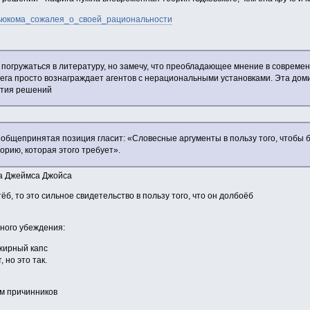
Ньюкома_сожалея_о_своей_рациональности
о погружаться в литературу, но замечу, что преобладающее мнение в совреме
мега просто вознаграждает агентов с нерациональными установками. Эта дом
ятия решений
о общепринятая позиция гласит: «Словесные аргументы в пользу того, чтобы б
рию, которая этого требует».
ка Джеймса Джойса
тёб, то это сильное свидетельство в пользу того, что он долбоёб
ного убеждения:
 жирный капс
 но это так.
м причинников