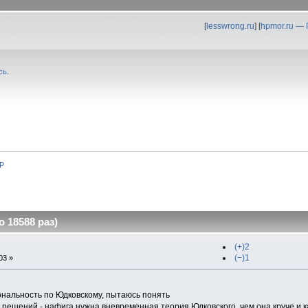
[
lesswrong.ru
] [
hpmor.ru —
сь
.
Р
 18588 раз)
(+)2
(−)1
03 »
ональность по Юдковскому, пытаюсь понять
решений - нафига нужна вневременная теория Юдковского, чем она круче и к