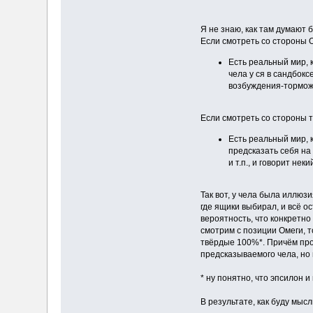
Я не знаю, как там думают 
Если смотреть со стороны 
Есть реальный мир, 
чела у ся в сандбокс
возбуждения-торможе
Если смотреть со стороны т
Есть реальный мир, 
предсказать себя на
и т.п., и говорит нек
Так вот, у чела была иллюз
где ящики выбирал, и всё о
вероятность, что конкретно 
смотрим с позиции Омеги, т
твёрдые 100%*. Причём пр
предсказываемого чела, но н
* ну понятно, что эпсилон 
В результате, как буду мысл