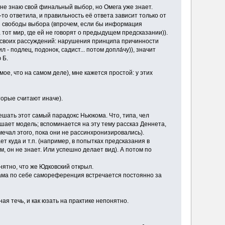
 не знаю свой финальный выбор, но Омега уже знает.
то ответила, и правильность её ответа зависит только от
зия свободы выбора (впрочем, если бы информация
тот мир, где ей не говорят о предыдущем предсказании)).
ь своих рассуждений: нарушения принципа причинности
л - подлец, подонок, садист... потом допла́чу)), значит
 Б.
ое, что на самом деле), мне кажется простой: у этих
торые считают иначе).
решать этот самый парадокс Ньюкома. Что, типа, чел
 деле решает модель; вспоминается на эту тему рассказ Деннета,
мечал этого, пока они не рассинхронизировались).
т куда и т.п. (например, в попытках предсказания в
ем, он не знает. Или успешно делает вид). А потом по
нятно, что же Юдковский открыл.
сама по себе самореференция встречается постоянно за
ая течь, и как юзать на практике непонятно.