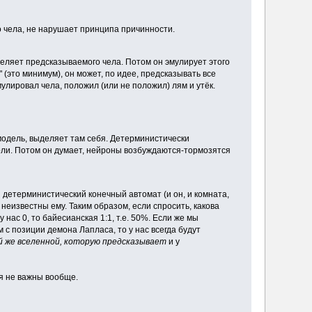
то чела, не нарушает принципа причинности.
еляет предсказываемого чела. Потом он эмулирует этого
 (это минимум), он может, по идее, предсказывать все
улировал чела, положил (или не положил) лям и утёк.
одель, выделяет там себя. Детерминистически
воли. Потом он думает, нейроны возбуждаются-тормозятся
ой детерминистический конечный автомат (и он, и комната,
неизвестны ему. Таким образом, если спросить, какова
 нас 0, то байесианская 1:1, т.е. 50%. Если же мы
 с позиции демона Лапласа, то у нас всегда будут
й же вселенной, которую предсказывает
и у
ия не важны вообще.