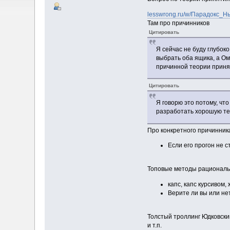
lesswrong.ru/w/Парадокс_
Там про причинников
Цитировать
Я сейчас не буду глубок
выбрать оба ящика, а О
причинной теории прин
Цитировать
Я говорю это потому, чт
разработать хорошую тео
Про конкретного причинни
Если его прогон не с
Топовые методы рациональ
капс, капс курсивом,
Верите ли вы или нет,
Толстый троллинг Юдковски
и т.п.