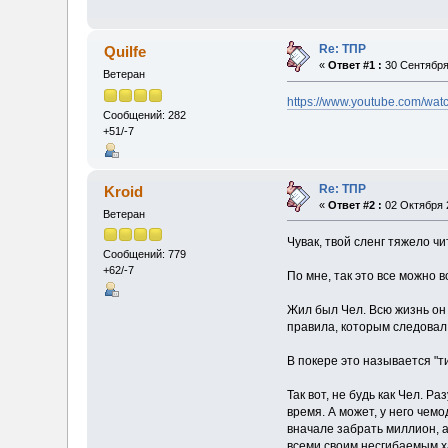
Re: ТПР
Quilfe
«
Ответ #1 :
30 Сентября 
Ветеран
https://www.youtube.com/wa
Сообщений: 282
+51/-7
Re: ТПР
Kroid
«
Ответ #2 :
02 Октября 2
Ветеран
Чувак, твой сленг тяжело ч
Сообщений: 779
+62/-7
По мне, так это все можно 
Жил был Чел. Всю жизнь он 
правила, которым следовал 
В покере это называется "т
Так вот, не будь как Чел. Р
время. А может, у него чем
вначале забрать миллион, 
всеми своим несгибаемым 