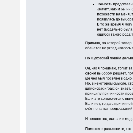
Точность предсказан
Значит, каким бы ни 
похожести на меня, 
появилась до выбора
В то же время я мог
нет (модель-то была д
ошибок такого рода т
Причина, по которой запары
ебанатов не укладывалось в голо
Но Юдковский пошёл дальше
Он, как я понимаю, топит з
своим
выбором решает, положи
где чел был поселён в одно
Но, в некотором смысле, стр
шпионских играх: он знает, 
принципу причинности про
Если это согласуется с при
Если нет, тогда с причинн
счёт попытки предсказаний 
И непонятно, есть ли в мод
Поможете-разъясните, кто та