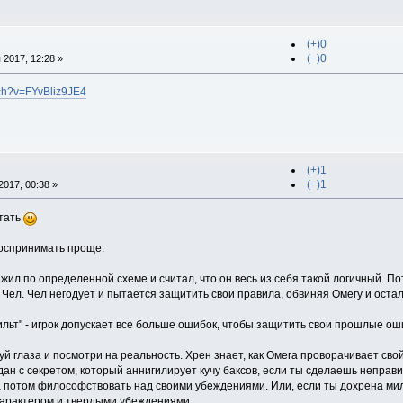
(+)0
(−)0
2017, 12:28 »
tch?v=FYvBliz9JE4
(+)1
(−)1
017, 00:38 »
итать
воспринимать проще.
жил по определенной схеме и считал, что он весь из себя такой логичный. П
Чел. Чел негодует и пытается защитить свои правила, обвиняя Омегу и остал
ильт" - игрок допускает все больше ошибок, чтобы защитить свои прошлые ош
азуй глаза и посмотри на реальность. Хрен знает, как Омега проворачивает св
одан с секретом, который аннигилирует кучу баксов, если ты сделаешь непра
а потом философствовать над своими убеждениями. Или, если ты дохрена мил
характером и твердыми убеждениями.