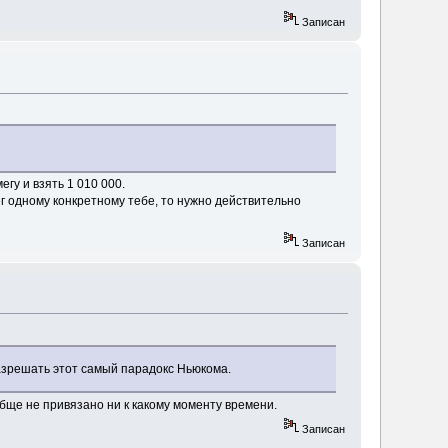
Записан
гу и взять 1 010 000.
ег одному конкретному тебе, то нужно действительно
Записан
разрешать этот самый парадокс Ньюкома.
бще не привязано ни к какому моменту времени.
Записан