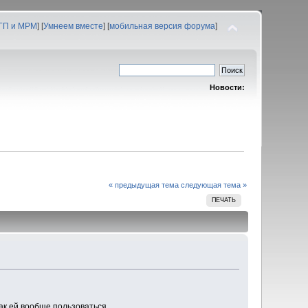
 ГП и МРМ
] [
Умнеем вместе
] [
мобильная версия форума
]
Новости:
« предыдущая тема
следующая тема »
ПЕЧАТЬ
ак ей вообще пользоваться.