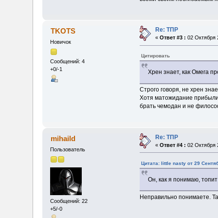
Re: ТПР
TKOTS
«
Ответ #3 :
02 Октября 2
Новичок
Цитировать
Сообщений: 4
+0/-1
Хрен знает, как Омега п
Строго говоря, не хрен зна
Хотя матожидание прибыли в
брать чемодан и не филос
Re: ТПР
mihaild
«
Ответ #4 :
02 Октября 2
Пользователь
Цитата: little nasty от 29 Сентя
Он, как я понимаю, топи
Неправильно понимаете. Та
Сообщений: 22
+5/-0