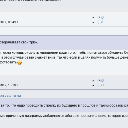
(+)0
(−)1
017, 08:49 »
роворачивает свой трюк.
ет, если хочешь рискнуть миллионом ради того, чтобы попытаться обмануть Оме
 этом случае резво скакнёт вниз, так что если в целях получить больше ден
офствовать
(+)0
(−)0
017, 15:10 »
бря 2017, 11:03
т за то, что надо проводить стрелку из будущего в прошлое и таким образом 
м в причинную диаграмму добавляется абстрактное вычисление, которое воо