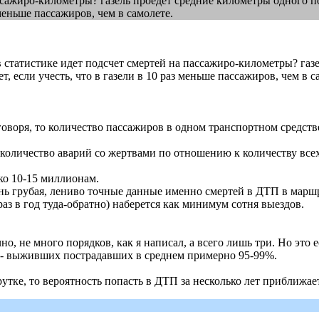
сажиро-километры? газель проедет средние километры одного поле
 меньше пассажиров, чем в самолете.
о в статистике идет подсчет смертей на пассажиро-километры? га
ет, если учесть, что в газели в 10 раз меньше пассажиров, чем в с
 говоря, то количество пассажиров в одном транспортном средств
- количество аварий со жертвами по отношению к количеству все
ко 10-15 миллионам.
ь грубая, лениво точные данные именно смертей в ДТП в маршру
 раз в год туда-обратно) наберется как минимум сотня выездов.
ечно, не много порядков, как я написал, а всего лишь три. Но это
и - выживших пострадавших в среднем примерно 95-99%.
утке, то вероятность попасть в ДТП за несколько лет приближае