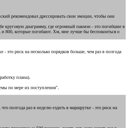
вский рекомендовал дрессировать свои эмоции, чтобы они
себе круговую диаграмму, где огромный пакмэн - это погибшие в
 и 800, которые погибают. Хм, мне лучше бы беспокоиться о
е - это риск на несколько порядков больше, чем раз в полгода
работку плана).
лемы по мере их поступления".
, что полгода раз в неделю ездить в маршрутке - это риск на