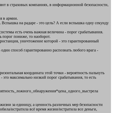
няют в страховых компаниях, в информационной безопасности,
ся в армии.
. Вспышка на радаре - это цель? А если вспышка одну секунду
 системы есть очень важная величина - порог срабатывания.
ь порог пониже, то наоборот.
ектростанция, уничтожение которой - это гарантированный
 один способ гарантированно распознать любого врага -
ризонтальная координата этой точки - вероятность пальнуть
чка - это максимально низкий порог срабатывания, то есть
роятность_ложного_обнаружения*цена_одного_выстрела
жизни за единицу, а ценность различных мер безопасности
робила/истратила всё время жизни/истратила все деньги,