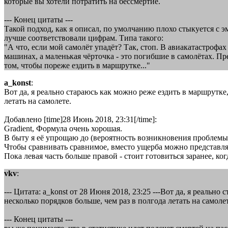
которые вы хотели потратить на бессмертие.
--- Конец цитаты ---
Такой подход, как я описал, по умолчанию плохо стыкуется с
лучше соответствовали цифрам. Типа такого:
"А что, если мой самолёт упадёт? Так, стоп. В авиакатастрофа
машинах, а маленькая чёрточка - это погибшие в самолётах. П
том, чтобы пореже ездить в маршрутке..."
a_konst
:
Вот да, я реально стараюсь как можно реже ездить в маршрутке,
летать на самолете.
Добавлено [time]28 Июнь 2018, 23:31[/time]:
Gradient, Формула очень хорошая.
В быту я её упрощаю до (вероятность возникновения проблемы)
Чтобы сравнивать сравнимое, вместо ущерба можно представля
Пока левая часть больше правой - стоит готовиться заранее, ко
vkv
:
--- Цитата: a_konst от 28 Июня 2018, 23:25 ---Вот да, я реальн
несколько порядков больше, чем раз в полгода летать на самолет
--- Конец цитаты ---