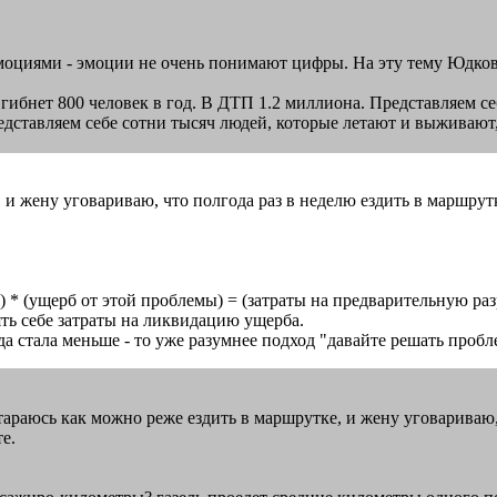
 эмоциями - эмоции не очень понимают цифры. На эту тему Юдко
х гибнет 800 человек в год. В ДТП 1.2 миллиона. Представляем 
редставляем себе сотни тысяч людей, которые летают и выживают,
 и жену уговариваю, что полгода раз в неделю ездить в маршрутк
 * (ущерб от этой проблемы) = (затраты на предварительную раз
ть себе затраты на ликвидацию ущерба.
гда стала меньше - то уже разумнее подход "давайте решать проб
о стараюсь как можно реже ездить в маршрутке, и жену уговариваю
е.