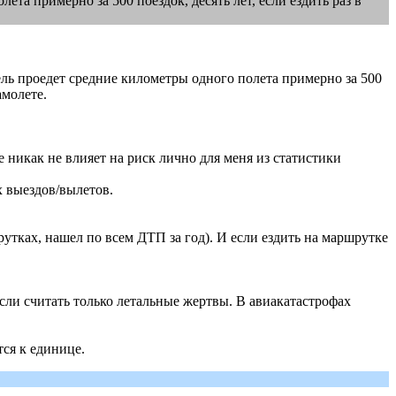
та примерно за 500 поездок, десять лет, если ездить раз в
зель проедет средние километры одного полета примерно за 500
амолете.
е никак не влияет на риск лично для меня из статистики
х выездов/вылетов.
тках, нашел по всем ДТП за год). И если ездить на маршрутке
 если считать только летальные жертвы. В авиакатастрофах
тся к единице.