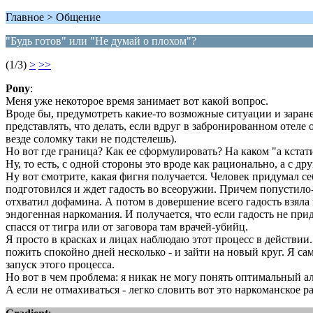
Главное > Общение
"Будь готов" или "Не думай о плохом"?
(1/3)
>
>>
Pony
:
Меня уже некоторое время занимает вот какой вопрос.
Вроде бы, предумотреть какие-то возможные ситуации и заранее
представлять, что делать, если вдруг в забронированном отеле о
везде соломку таки не подстелешь).
Но вот где граница? Как ее сформулировать? На каком "а кстати
Ну, то есть, с одной стороны это вроде как рационально, а с д
Ну вот смотрите, какая фигня получается. Человек придумал себ
подготовился и ждет гадость во всеоружии. Причем попустило-т
отхватил дофамина. А потом в довершение всего гадость взяла 
эндогенная наркомания. И получается, что если гадость не прид
спасся от тигра или от заговора там врачей-убийц.
Я просто в красках и лицах наблюдаю этот процесс в действии
пожить спокойно дней несколько - и зайти на новый круг. Я са
запуск этого процесса.
Но вот в чем проблема: я никак не могу понять оптимальный ал
А если не отмахиваться - легко словить вот это наркоманское ра