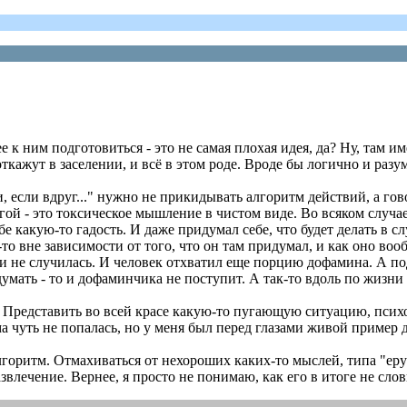
 к ним подготовиться - это не самая плохая идея, да? Ну, там и
ткажут в заселении, и всё в этом роде. Вроде бы логично и разум
, если вдруг..." нужно не прикидывать алгоритм действий, а гово
ругой - это токсическое мышление в чистом виде. Во всяком случа
е какую-то гадость. И даже придумал себе, что будет делать в с
о вне зависимости от того, что он там придумал, и как оно вооб
и не случилась. И человек отхватил еще порцию дофамина. А подс
умать - то и дофаминчика не поступит. А так-то вдоль по жизни 
. Представить во всей красе какую-то пугающую ситуацию, психо
ма чуть не попалась, но у меня был перед глазами живой пример
горитм. Отмахиваться от нехороших каких-то мыслей, типа "ерунда
звлечение. Вернее, я просто не понимаю, как его в итоге не слов