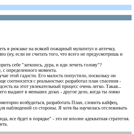
меть в рюкзаке на всякий пожарный мультитул и аптечку,
но (ну, если не считать того, что всего не предусмотришь и
рить себе "заткнись, дура, и иди лечить голову"?
е, с определенного момента.
лучае этой гадости. Его малость попустило, поскольку он
ще соотносится с реальностью: разработал план спасения -
есть на этот увлекательный процесс очень легко. Такая...
его выдают в меньших дозах - другое дело, когда ты ловко
моторно возбудиться, разработать План, словить кайфец,
 для наблюдений со стороны. Я хотя бы научилась отслеживать
, все будет в порядке" - это не вполне адекватная стратегия.
ить.