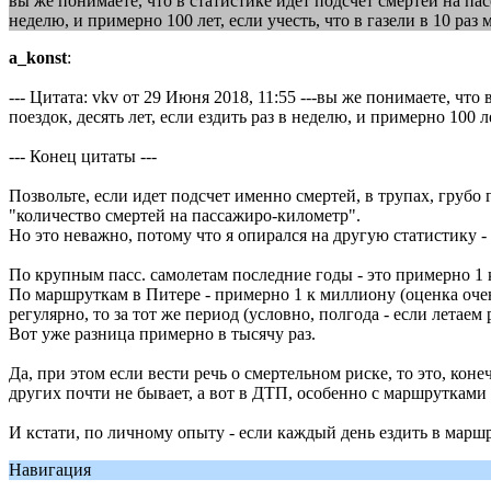
вы же понимаете, что в статистике идет подсчет смертей на пас
неделю, и примерно 100 лет, если учесть, что в газели в 10 раз
a_konst
:
--- Цитата: vkv от 29 Июня 2018, 11:55 ---вы же понимаете, чт
поездок, десять лет, если ездить раз в неделю, и примерно 100 л
--- Конец цитаты ---
Позвольте, если идет подсчет именно смертей, в трупах, грубо
"количество смертей на пассажиро-километр".
Но это неважно, потому что я опирался на другую статистику 
По крупным пасс. самолетам последние годы - это примерно 1 
По маршруткам в Питере - примерно 1 к миллиону (оценка очен
регулярно, то за тот же период (условно, полгода - если летаем
Вот уже разница примерно в тысячу раз.
Да, при этом если вести речь о смертельном риске, то это, кон
других почти не бывает, а вот в ДТП, особенно с маршруткам
И кстати, по личному опыту - если каждый день ездить в маршр
Навигация