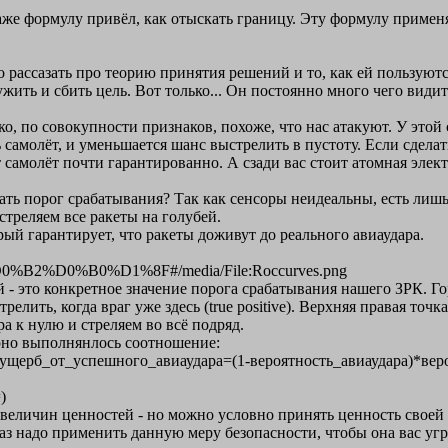
Даже формулу привёл, как отыскать границу. Эту формулу приме
адо рассазать про теорию принятия решений и то, как ей пользуют
ить и сбить цель. Вот только... Он постоянно много чего видит
ко, по совокупности признаков, похоже, что нас атакуют. У этой
самолёт, и уменьшается шанс выстрелить в пустоту. Если сделат
ает самолёт почти гарантированно. А сзади вас стоит атомная эл
ть порог срабатывания? Так как сенсоры неидеальны, есть лишь
стреляем все ракеты на голубей.
рый гарантирует, что ракеты доживут до реального авиаудара.
D0%B2%D0%B0%D1%8F#/media/File:Roccurves.png
 - это конкретное значение порога срабатывания нашего ЗРК. Го
стрелить, когда враг уже здесь (true positive). Верхняя правая то
а к нулю и стреляем во всё подряд.
рно выполнянлось соотношение:
ущерб_от_успешного_авиаудара=(1-вероятность_авиаудара)*ве
)
 величин ценностей - но можно условно принять ценность своей 
 раз надо применить данную меру безопасности, чтобы она вас уг