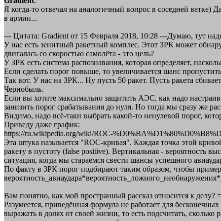
Gradient
:
Я когда-то отвечал на аналогичный вопрос в соседней ветке) 
в армии...
--- Цитата: Gradient от 15 Февраля 2018, 10:28 ---Думаю, тут н
У нас есть зенитный ракетный комплес. Этот ЗРК может обнаруж
двигалась со скоростью самолёта - это цель?
У ЗРК есть система распознавания, которая определяет, насколь
Если сделать порог повыше, то увеличивается шанс пропустить 
Так вот. У нас на ЗРК... Ну пусть 50 ракет. Пусть ракета сбив
Чернобыль.
Если вы хотите максимально защитить АЭС, как надо настраива
занизить порог срабатывания до нуля. Но тогда мы сразу же рас
Видимо, надо всё-таки выбрать какой-то ненулевой порог, кото
Приведу даже график:
https://ru.wikipedia.org/wiki/ROC-%D0%BA%D1%80%D0%B8%
Эта штука называется "ROC-кривая". Каждая точка этой кривой
ракету в пустоту (false positive). Вертикальная - вероятность вы
ситуация, когда мы стараемся свести шансы успешного авиаудар
По факту в ЗРК порог подбирают таким образом, чтобы приме
вероятность_авиаудара*вероятность_ложного_необнаружения*
Вам понятно, как мой пространный рассказ относится к делу? =
Разумеется, приведённая формула не работает для бесконечных
выражать в долях от своей жизни, то есть подсчитать, сколько