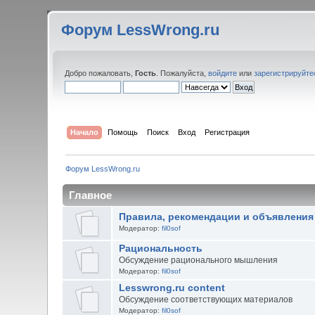
Форум LessWrong.ru
Добро пожаловать,
Гость
. Пожалуйста,
войдите
или
зарегистрируйте
Начало
Помощь
Поиск
Вход
Регистрация
Форум LessWrong.ru
Главное
Правила, рекомендации и объявления
Модератор:
fil0sof
Рациональность
Обсуждение рационального мышления
Модератор:
fil0sof
Lesswrong.ru content
Обсуждение соответствующих материалов
Модератор:
fil0sof