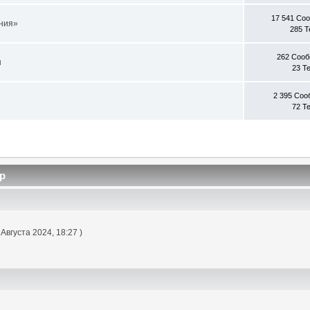
17 541 Со
ния»
285 
262 Соо
ы
23 Т
2 395 Со
72 Т
р
 Августа 2024, 18:27 )