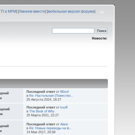
 ГП и МРМ
] [
Умнеем вместе
] [
мобильная версия форума
]
Новости:
Последний ответ
от
fil0sof
щений
в
Re: Настольная (Повество...
ем
25 Августа 2024, 18:27
Последний ответ
от
kuuff
бщений
в
The Book of Why
ем
25 Марта 2021, 22:27
Последний ответ
от
Alaric
щений
в
Re: Новые переводы на le...
ем
14 Мая 2017, 20:58