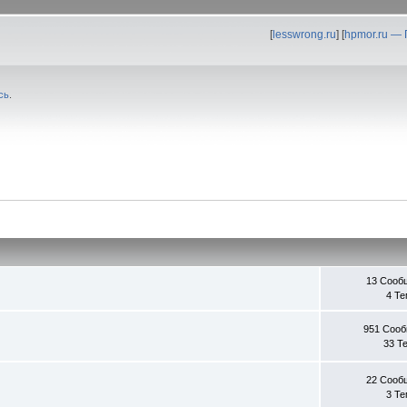
[
lesswrong.ru
] [
hpmor.ru —
сь
.
13 Сооб
4 Т
951 Соо
33 Т
22 Сооб
3 Т