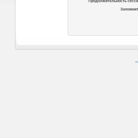
Продолжительность сесси
Запомнит
SM