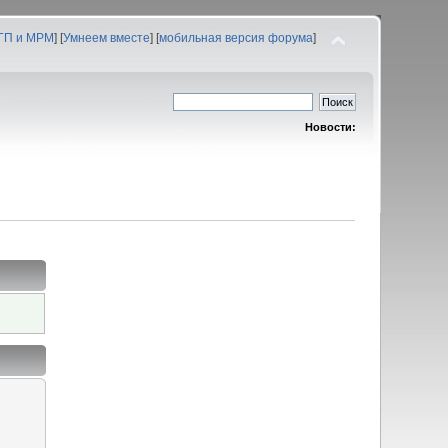
 ГП и МРМ
] [
Умнеем вместе
] [
мобильная версия форума
]
Новости: