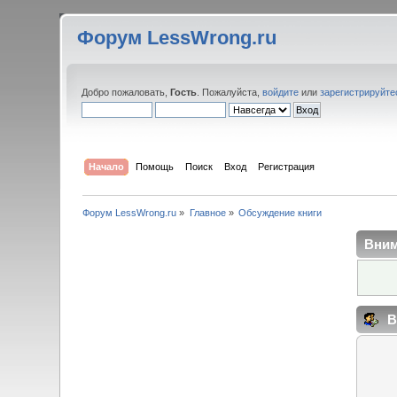
Форум LessWrong.ru
Добро пожаловать,
Гость
. Пожалуйста,
войдите
или
зарегистрируйте
Начало
Помощь
Поиск
Вход
Регистрация
Форум LessWrong.ru
»
Главное
»
Обсуждение книги
Вним
В