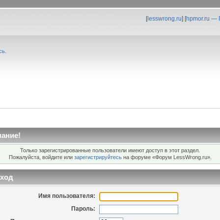
[
lesswrong.ru
] [
hpmor.ru —
сь
.
ание!
Только зарегистрированные пользователи имеют доступ в этот раздел.
Пожалуйста, войдите или
зарегистрируйтесь
на форуме «Форум LessWrong.ru».
ход
Имя пользователя:
Пароль: