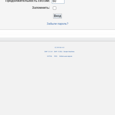
Продолжительность сессии:
Запомнить:
Забыли пароль?
CC BY-SA 4.0
SMF 2.0.14
|
SMF © 2011
,
Simple Machines
XHTML
RSS
Мобильная версия