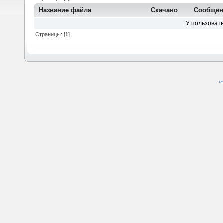
Название файла
Скачано
Сообщен
У пользовате
Страницы: [
1
]
SM