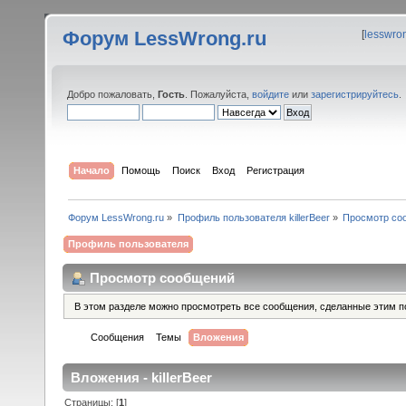
Форум LessWrong.ru
[
lesswro
Добро пожаловать,
Гость
. Пожалуйста,
войдите
или
зарегистрируйтесь
.
Начало
Помощь
Поиск
Вход
Регистрация
Форум LessWrong.ru
»
Профиль пользователя killerBeer
»
Просмотр со
Профиль пользователя
Просмотр сообщений
В этом разделе можно просмотреть все сообщения, сделанные этим п
Сообщения
Темы
Вложения
Вложения - killerBeer
Страницы: [
1
]