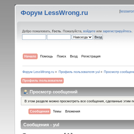
Форум LessWrong.ru
[
lesswro
Добро пожаловать,
Гость
. Пожалуйста,
войдите
или
зарегистрируйтесь
.
Начало
Помощь
Поиск
Вход
Регистрация
Форум LessWrong.ru
»
Профиль пользователя yul
»
Просмотр сообщен
Профиль пользователя
Просмотр сообщений
В этом разделе можно просмотреть все сообщения, сделанные этим п
Сообщения
Темы
Вложения
Сообщения - yul