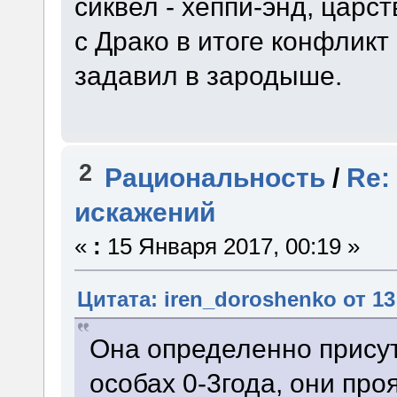
сиквел - хеппи-энд, царс
с Драко в итоге конфликт
задавил в зародыше.
2
Рациональность
/
Re:
искажений
«
:
15 Января 2017, 00:19 »
Цитата: iren_doroshenko от 13
Она определенно присут
особах 0-3года, они про