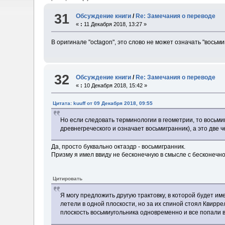
31
Обсуждение книги
/
Re: Замечания о переводе
«
:
11 Декабря 2018, 13:27 »
В оригинале "octagon", это слово не может означать "восьми
32
Обсуждение книги
/
Re: Замечания о переводе
«
:
10 Декабря 2018, 15:42 »
Цитата: kuuff от 09 Декабря 2018, 09:55
Но если следовать терминологии в геометрии, то восьми
древнегреческого и означает восьмигранник), а это дв
Да, просто буквально октаэдр - восьмигранник.
Призму я имел ввиду не бесконечную в смысле с бесконечной
Цитировать
Я могу предложить другую трактовку, в которой будет им
летели в одной плоскости, но за их спиной стоял Квирр
плоскость восьмиугольника одновременно и все попали в