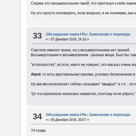
Скорее это восьмиугольник такой, что притянул к себе зак
Ну это просто поговорить, если всерьез, я не понимаю, как 
33
Обсуждение книги
/
Re: Замечания о переводе
«
:
07 Декабря 2018, 16:10 »
Смутили именно грани, но у восьмиугольника нет граней.
Восьмиугольник и восьмигранник - разные вещи. Был бы там
"в плоскостях", кстати, никто не говорит, это как раз очень к
Alaric
то есть вертикальная призма, условно бесконечная в
Ну как металлопрокат сейчас называют "квадрат" и т.п. , хот
Тут и в оригинале написано невнятно, поэтому если убрать 
34
Обсуждение книги
/
Re: Замечания о переводе
«
:
05 Декабря 2018, 20:07 »
74 глава.