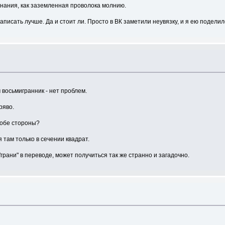
линания, как заземленная проволока молнию.
написать лучше. Да и стоит ли. Просто в ВК заметили неувязку, и я ею поделилс
 восьмигранник - нет проблем.
оряво.
 обе стороны?
я там только в сечении квадрат.
"грани" в переводе, может получиться так же странно и загадочно.