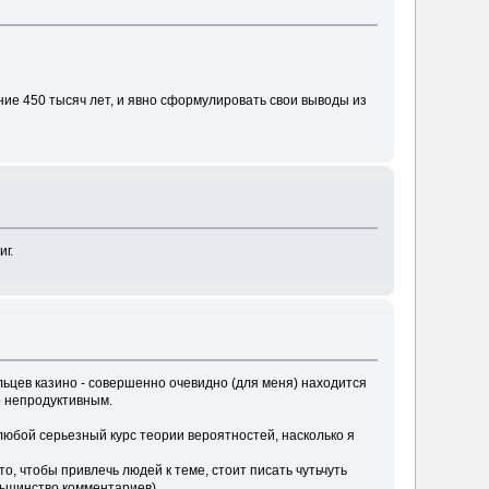
дние 450 тысяч лет, и явно сформулировать свои выводы из
г.
льцев казино - совершенно очевидно (для меня) находится
о непродуктивным.
юбой серьезный курс теории вероятностей, насколько я
о, чтобы привлечь людей к теме, стоит писать чутьчуть
ольшинство комментариев).