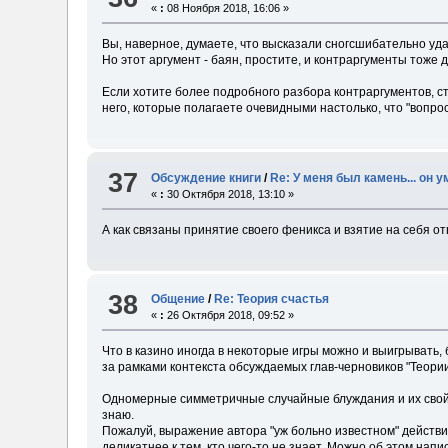
«
:
08 Ноября 2018, 16:06 »
Вы, наверное, думаете, что высказали сногсшибательно уд
Но этот аргумент - баян, простите, и контраргументы тоже 
Если хотите более подробного разбора контраргументов, ст
него, которые полагаете очевидными настолько, что "вопро
37
Обсуждение книги
/
Re: У меня был камень... он у
«
:
30 Октября 2018, 13:10 »
А как связаны принятие своего феникса и взятие на себя о
38
Общение
/
Re: Теория счастья
«
:
26 Октября 2018, 09:52 »
Что в казино иногда в некоторые игры можно и выигрывать,
за рамками контекста обсуждаемых глав-черновиков "Теори
Одномерные симметричные случайные блуждания и их свойс
знаю.
Пожалуй, выражение автора "уж больно известном" действит
деликатнее к тем, кто чего-то не знает. Можно об этом нап