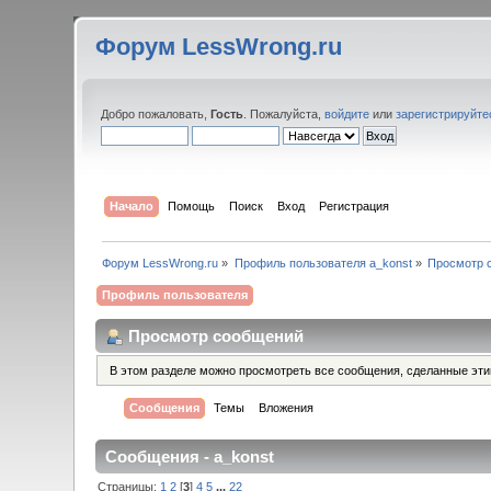
Форум LessWrong.ru
Добро пожаловать,
Гость
. Пожалуйста,
войдите
или
зарегистрируйте
Начало
Помощь
Поиск
Вход
Регистрация
Форум LessWrong.ru
»
Профиль пользователя a_konst
»
Просмотр 
Профиль пользователя
Просмотр сообщений
В этом разделе можно просмотреть все сообщения, сделанные эт
Сообщения
Темы
Вложения
Сообщения - a_konst
Страницы:
1
2
[
3
]
4
5
...
22