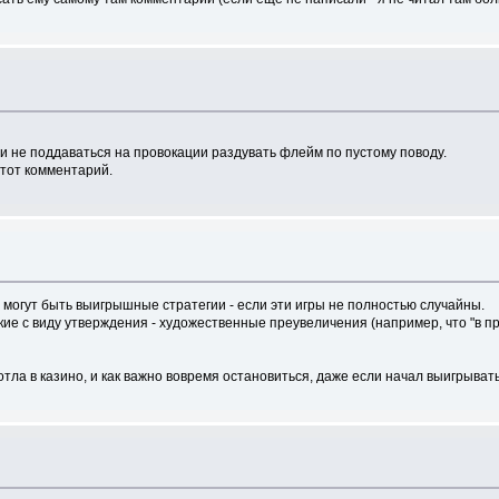
 не поддаваться на провокации раздувать флейм по пустому поводу.
этот комментарий.
й могут быть выигрышные стратегии - если эти игры не полностью случайны.
кие с виду утверждения - художественные преувеличения (например, что "в п
ла в казино, и как важно вовремя остановиться, даже если начал выигрывать -