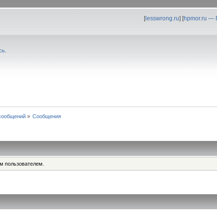
[
lesswrong.ru
] [
hpmor.ru —
сь
.
сообщений
»
Сообщения
им пользователем.