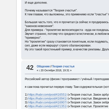
И еще дополню.
Почему называется "Теория счастья".
К тем главам, что выложены, это применимо если "счастье" п
Большая часть того, что я прочитал (а сейчас я продираюс
"законов невезения".
Для примера - "проклятие велосипедиста - куда ни поедешь, 
Звучит странно, потому что среднестатистически, в любом м
"примерно".
Но "проклятие" сразу становится понятным, если подумать, 
сил, даже если маршрут строго сбалансирован.
Ну это такой простенький пример, в качестве рекламы. Дру
42
Общение
/
Теория счастья
«
:
20 Октября 2018, 19:31 »
Российский автор (физик / программист / учёный / преподав
я сам пока прочитал первую главу. Там содержательная (хо
1)
https://habr.com/post/416551/
(«Теория счастья. Закон арб
2)
https://habr.com/post/416941/
(«Теория счастья. Введение 
3)
https://habr.com/post/416907/
(«Теория счастья. Закон зебр
4)
https://habr.com/post/421351/
(«Теория счастья. Проклятие