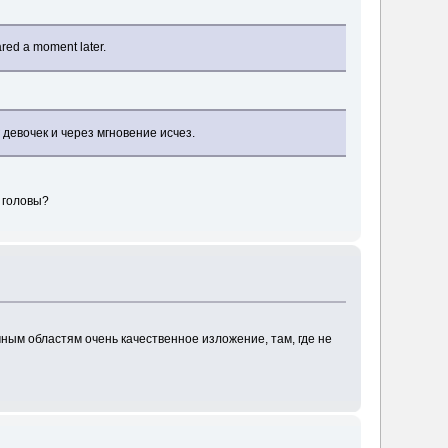
ared a moment later.
 девочек и через мгновение исчез.
е головы?
чным областям очень качественное изложение, там, где не