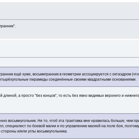
гранник".
гранник ещё хуже, восьмигранник в геометрии ассоциируется с октаэдром (что
е четырёхугольные пирамиды соединённые своими квадратными основаниями.
 длиной, а просто "без концов", то есть без явно видимых верхнего и нижнего
енно восьмиугольник. Не то, чтоб эта трактовка мне нравилась больше, чем п
елл, специалист по боевой магии и по управлению магией на поле боя, поэтом
 стороны и/или углы восьмиугольника.