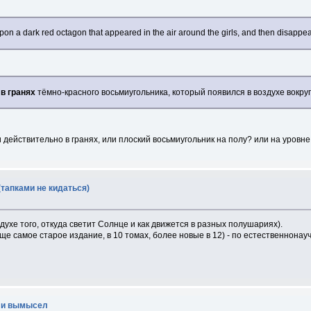
upon a dark red octagon that appeared in the air around the girls, and then disappe
и
в гранях
тёмно-красного восьмиугольника, который появился в воздухе вокруг
и действительно в гранях, или плоский восьмиугольник на полу? или на уровн
(тапками не кидаться)
 духе того, откуда светит Солнце и как движется в разных полушариях).
ще самое старое издание, в 10 томах, более новые в 12) - по естественнонау
или вымысел