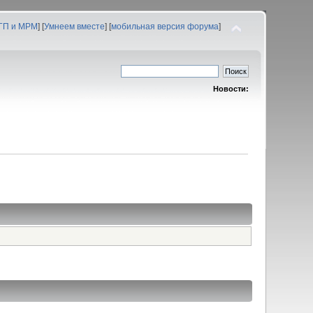
 ГП и МРМ
] [
Умнеем вместе
] [
мобильная версия форума
]
Новости: