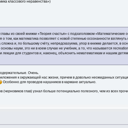
мика классового неравенства»)
лавы из своей книжки «Теория счастья» с подзаголовком «Математические о
о том, как математика позволяет с новой степенью осознанности взглянуть н
а сложна и, по большому счёту, непредсказуема, упор в книжке делается, в о
сновы науки, это ни в коем случае не учебник, а то, что называется recreatio
 лекции для студентов и, наконец, объяснить нематематикам и нашим детям,
содержательные. Очень.
приложения к окружающей нас жизни, причем в довольно неожиданных ситуация
Особенно для проводов наушников в кармане актуально.
ов (черновиков глав) узнал больше потенциально полезного, чем из всех про