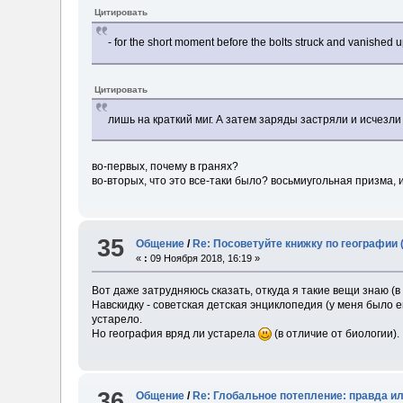
Цитировать
- for the short moment before the bolts struck and vanished 
Цитировать
лишь на краткий миг. А затем заряды застряли и исчезл
во-первых, почему в гранях?
во-вторых, что это все-таки было? восьмиугольная призма, 
35
Общение
/
Re: Посоветуйте книжку по географии 
«
:
09 Ноября 2018, 16:19 »
Вот даже затрудняюсь сказать, откуда я такие вещи знаю (в
Навскидку - советская детская энциклопедия (у меня было е
устарело.
Но география вряд ли устарела
(в отличие от биологии).
36
Общение
/
Re: Глобальное потепление: правда 