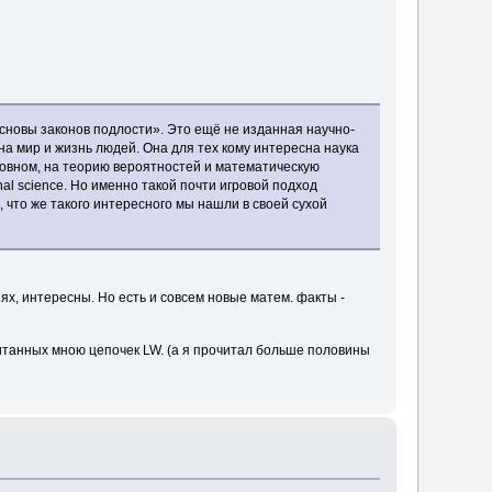
сновы законов подлости». Это ещё не изданная научно-
а мир и жизнь людей. Она для тех кому интересна наука
сновном, на теорию вероятностей и математическую
nal science. Но именно такой почти игровой подход
 что же такого интересного мы нашли в своей сухой
х, интересны. Но есть и совсем новые матем. факты -
читанных мною цепочек LW. (а я прочитал больше половины