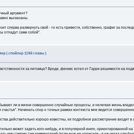
ачный аргумент?
давно высказаны.
оит сперва развернуть свой - то есть привести, собственно, графиг за после
сы отпадут сами собой".
мер ( спойлер 119й главы )
тветственности за питомца? Вроде, феникс хотел от Гарри решимости на подви
 бывают ли в жизни совершенно случайные процессы, и нелегкая жизнь владе
и счастья". Начинать спор о точных рамках контекста мне видится совершенн
тва действительно хорошо известны, их подробное рассмотрение входит в л
ельно может задеть кого-нибудь, и в популярной книге, ориентированной на т
исать ему самому там комментарий (если еще не написали - я не читал там б