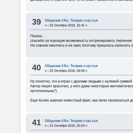
39
Общение
/
Re: Теория счастья
«
:
25 Октября 2018, 16:41 »
Пшшш...
спасибо за хорошую возможность потренировать терпение и
Но совсем смолчать я не смог, поэтому пришлось написать 
40
Общение
/
Re: Теория счастья
«
:
25 Октября 2018, 09:58 »
Ну понятно, что в играх с другими людьми с нулевой суммо
Автор пишет красочно, у него даже некоторые математичес
ортогональны").
Еще более широко известный факт, как легко проиграться дот
41
Общение
/
Re: Теория счастья
«
:
22 Октября 2018, 20:24 »