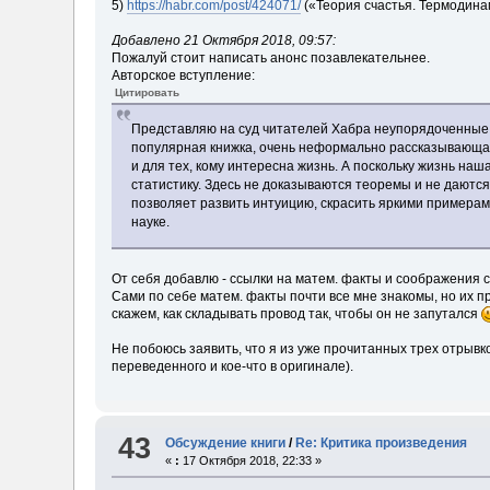
5)
https://habr.com/post/424071/
(«Теория счастья. Термодина
Добавлено 21 Октября 2018, 09:57:
Пожалуй стоит написать анонс позавлекательнее.
Авторское вступление:
Цитировать
Представляю на суд читателей Хабра неупорядоченные г
популярная книжка, очень неформально рассказывающая 
и для тех, кому интересна жизнь. А поскольку жизнь наш
статистику. Здесь не доказываются теоремы и не даются о
позволяет развить интуицию, скрасить яркими примерами
науке.
От себя добавлю - ссылки на матем. факты и соображения 
Сами по себе матем. факты почти все мне знакомы, но их 
скажем, как складывать провод так, чтобы он не запутался
Не побоюсь заявить, что я из уже прочитанных трех отрывк
переведенного и кое-что в оригинале).
43
Обсуждение книги
/
Re: Критика произведения
«
:
17 Октября 2018, 22:33 »