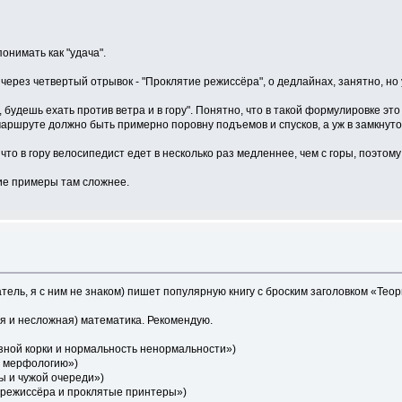
онимать как "удача".
ь через четвертый отрывок - "Проклятие режиссёра", о дедлайнах, занятно, н
будешь ехать против ветра и в гору". Понятно, что в такой формулировке это г
аршруте должно быть примерно поровну подъемов и спусков, а уж в замкнутом 
что в гору велосипедист едет в несколько раз медленнее, чем с горы, поэтом
гие примеры там сложнее.
атель, я с ним не знаком) пишет популярную книгу с броским заголовком «Тео
тя и несложная) математика. Рекомендую.
узной корки и нормальность ненормальности»)
в мерфологию»)
ы и чужой очереди»)
 режиссёра и проклятые принтеры»)