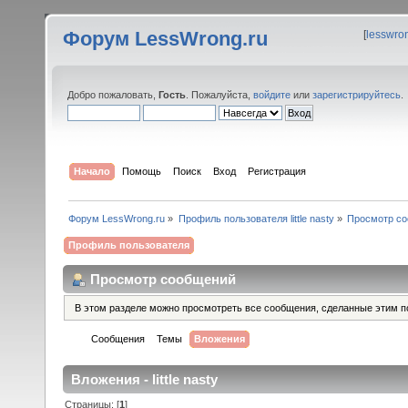
Форум LessWrong.ru
[
lesswro
Добро пожаловать,
Гость
. Пожалуйста,
войдите
или
зарегистрируйтесь
.
Начало
Помощь
Поиск
Вход
Регистрация
Форум LessWrong.ru
»
Профиль пользователя little nasty
»
Просмотр с
Профиль пользователя
Просмотр сообщений
В этом разделе можно просмотреть все сообщения, сделанные этим п
Сообщения
Темы
Вложения
Вложения - little nasty
Страницы: [
1
]