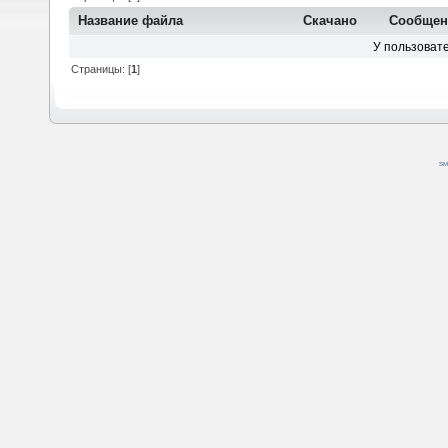
Название файла
Скачано
Сообщен
У пользовате
Страницы: [
1
]
SM