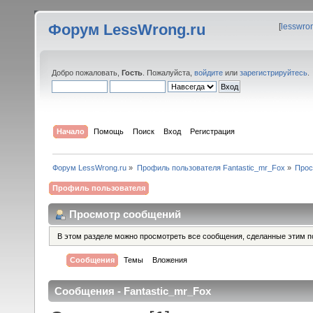
Форум LessWrong.ru
[
lesswro
Добро пожаловать,
Гость
. Пожалуйста,
войдите
или
зарегистрируйтесь
.
Начало
Помощь
Поиск
Вход
Регистрация
Форум LessWrong.ru
»
Профиль пользователя Fantastic_mr_Fox
»
Прос
Профиль пользователя
Просмотр сообщений
В этом разделе можно просмотреть все сообщения, сделанные этим п
Сообщения
Темы
Вложения
Сообщения - Fantastic_mr_Fox