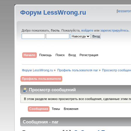
Форум LessWrong.ru
[
lesswro
Добро пожаловать,
Гость
. Пожалуйста,
войдите
или
зарегистрируйтесь
.
Начало
Помощь
Поиск
Вход
Регистрация
Форум LessWrong.ru
»
Профиль пользователя nar
»
Просмотр сообщен
Профиль пользователя
Просмотр сообщений
В этом разделе можно просмотреть все сообщения, сделанные этим п
Сообщения
Темы
Вложения
Сообщения - nar