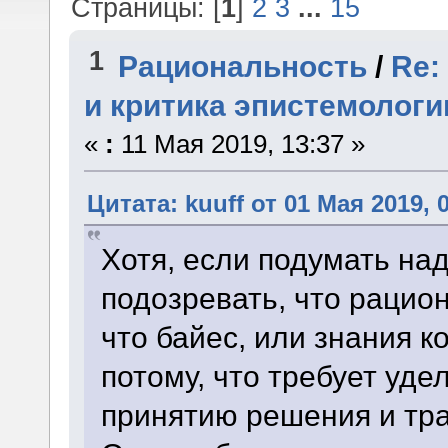
Страницы: [
1
]
2
3
...
15
1
Рациональность
/
Re:
и критика эпистемологи
«
:
11 Мая 2019, 13:37 »
Цитата: kuuff от 01 Мая 2019, 
Хотя, если подумать над
подозревать, что рацио
что байес, или знания к
потому, что требует уд
принятию решения и тра