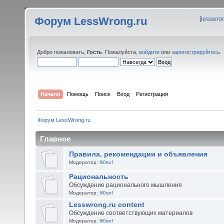
Форум LessWrong.ru
[
lesswro
Добро пожаловать,
Гость
. Пожалуйста,
войдите
или
зарегистрируйтесь
.
Начало
Помощь
Поиск
Вход
Регистрация
Форум LessWrong.ru
Главное
Правила, рекомендации и объявления
Модератор:
fil0sof
Рациональность
Обсуждение рационального мышления
Модератор:
fil0sof
Lesswrong.ru content
Обсуждение соответствующих материалов
Модератор:
fil0sof