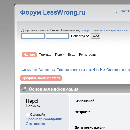
Форум LessWrong.ru
[
lesswro
Добро пожаловать,
Гость
. Пожалуйста,
войдите
или
зарегистрируйтесь
.
Начало
Помощь
Поиск
Вход
Регистрация
Форум LessWrong.ru
»
Профиль пользователя HepoH
»
Основная инф
Профиль пользователя
Основная информация
HepoH 
Сообщений:
Новичок
Возраст:
Оффлайн
Просмотр сообщений
Статистика
Дата регистрации: