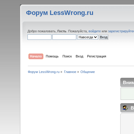
Форум LessWrong.ru
Добро пожаловать,
Гость
. Пожалуйста,
войдите
или
зарегистрируйте
Начало
Помощь
Поиск
Вход
Регистрация
Форум LessWrong.ru
»
Главное
»
Общение
Вним
В