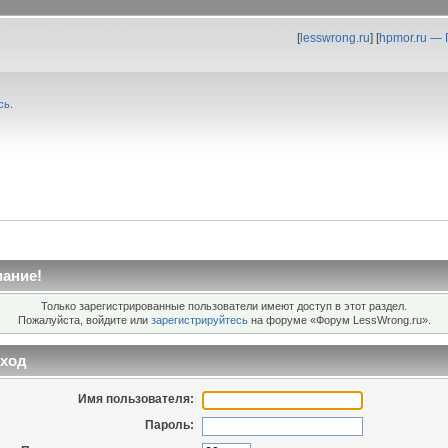
[
lesswrong.ru
] [
hpmor.ru —
сь
.
ание!
Только зарегистрированные пользователи имеют доступ в этот раздел.
Пожалуйста, войдите или
зарегистрируйтесь
на форуме «Форум LessWrong.ru».
ход
Имя пользователя:
Пароль: