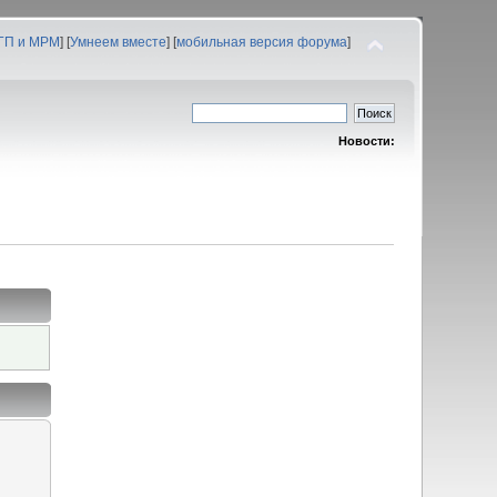
 ГП и МРМ
] [
Умнеем вместе
] [
мобильная версия форума
]
Новости: