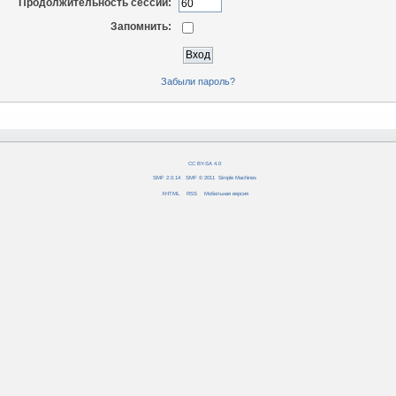
Продолжительность сессии:
Запомнить:
Забыли пароль?
CC BY-SA 4.0
SMF 2.0.14
|
SMF © 2011
,
Simple Machines
XHTML
RSS
Мобильная версия