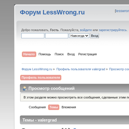
Форум LessWrong.ru
[
lesswro
Добро пожаловать,
Гость
. Пожалуйста,
войдите
или
зарегистрируйтесь
.
Начало
Помощь
Поиск
Вход
Регистрация
Форум LessWrong.ru
»
Профиль пользователя valergrad
»
Просмотр со
Профиль пользователя
Просмотр сообщений
В этом разделе можно просмотреть все сообщения, сделанные этим п
Сообщения
Темы
Вложения
Темы - valergrad