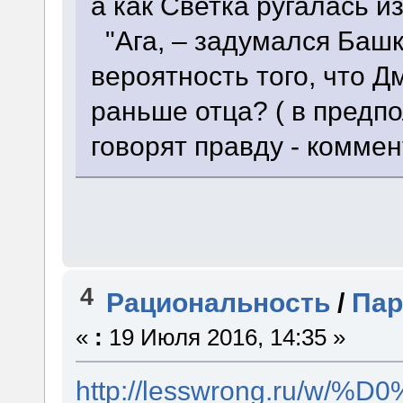
а как Светка ругалась и
"Ага, – задумался Башк
вероятность того, что 
раньше отца? ( в предп
говорят правду - коммен
4
Рациональность
/
Пар
«
:
19 Июля 2016, 14:35 »
http://lesswrong.r