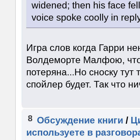
widened; then his face fel
voice spoke coolly in repl
Игра слов когда Гарри н
Волдеморте Малфою, что 
потеряна...Но сноску тут 
спойлер будет. Так что н
8
Обсуждение книги
/
Ц
используете в разговор