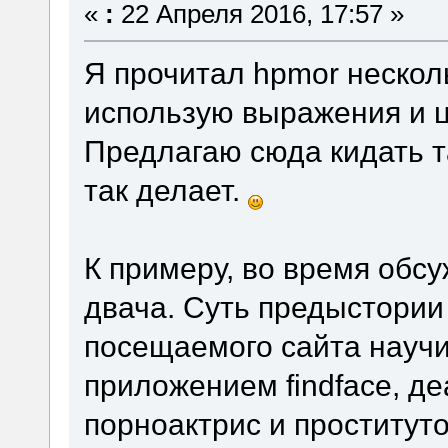
«
:
22 Апреля 2016, 17:57 »
Я прочитал hpmor несколь
использую выражения и ц
Предлагаю сюда кидать та
так делает.
К примеру, во время обс
двача. Суть предыстории 
посещаемого сайта научи
приложением findface, д
порноактрис и проститут