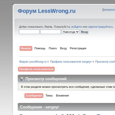
Форум LessWrong.ru
[
lesswro
Добро пожаловать,
Гость
. Пожалуйста,
войдите
или
зарегистрируйтесь
.
Начало
Помощь
Поиск
Вход
Регистрация
Форум LessWrong.ru
»
Профиль пользователя sergeyr
»
Просмотр соо
Профиль пользователя
Просмотр сообщений
В этом разделе можно просмотреть все сообщения, сделанные этим п
Сообщения
Темы
Вложения
Сообщения - sergeyr