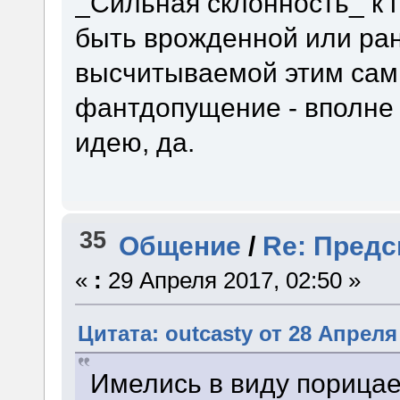
_Сильная склонность_ к
быть врожденной или ра
высчитываемой этим сам
фантдопущение - вполне п
идею, да.
35
Общение
/
Re: Предс
«
:
29 Апреля 2017, 02:50 »
Цитата: outcasty от 28 Апреля 
Имелись в виду порица