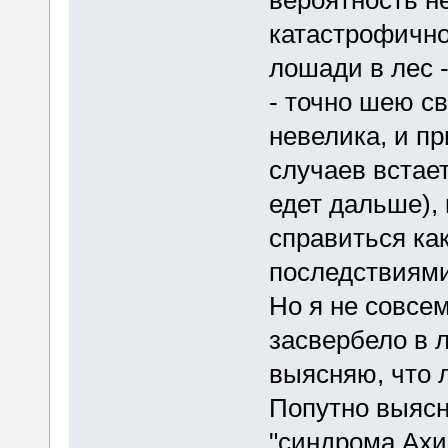
вероятность н
катастрофично
лошади в лес -
- точно шею св
невелика, и п
случаев встает
едет дальше),
справиться как
последствиями
Но я не совсем
засвербело в л
выясняю, что л
Попутно выясн
"синдрома Ахи