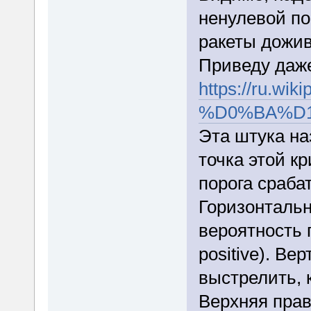
ненулевой пор
ракеты дожив
Приведу даже
https://ru.wik
%D0%BA%D1%
Эта штука на
точка этой кр
порога сраба
Горизонтальн
вероятность п
positive). Ве
выстрелить, к
Верхняя прав