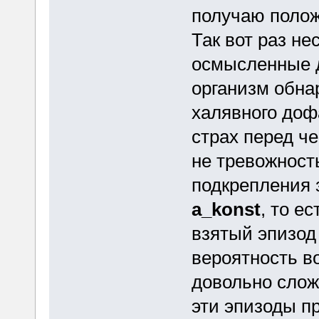
получаю полож
Так вот раз не
осмысленные де
организм обна
халявного доф
страх перед че
не тревожност
подкрепления 
a_konst
, то е
взятый эпизод 
вероятность в
довольно слож
эти эпизоды п