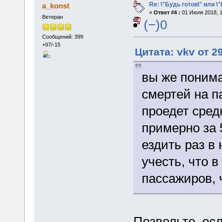
Re: \"Будь готов\" или \
a_konst
«
Ответ #4 :
01 Июля 2018, 1
Ветеран
(−)0
Сообщений: 399
+97/-15
Цитата: vkv от 2
вы же понима
смертей на п
проедет сред
примерно за 5
ездить раз в
учесть, что в
пассажиров, 
Позвольте, есл