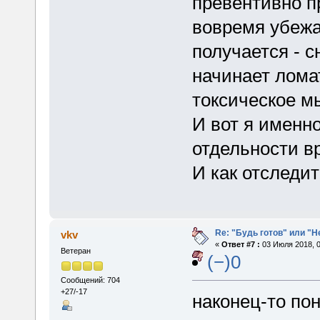
превентивно п
вовремя убежа
получается - 
начинает лома
токсическое м
И вот я именно
отдельности в
И как отследит
Re: "Будь готов" или "
vkv
«
Ответ #7 :
03 Июля 2018, 0
Ветеран
(−)0
Сообщений: 704
+27/-17
наконец-то по