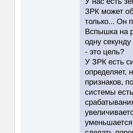
У нас есть з
ЗРК может об
только... Он 
Вспышка на р
одну секунду
- это цель?
У ЗРК есть с
определяет, 
признаков, по
системы есть
срабатывания
увеличиваетс
уменьшается 
сделать порог