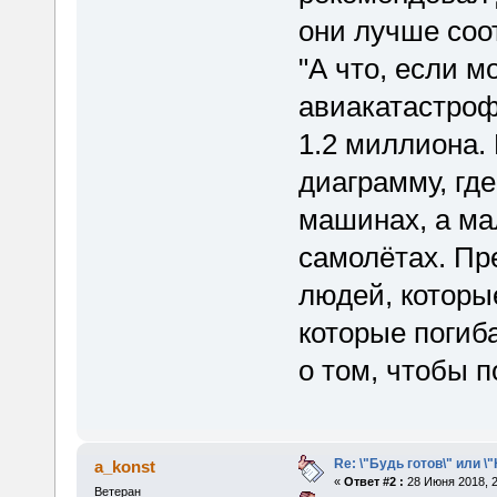
они лучше соо
"А что, если м
авиакатастрофа
1.2 миллиона.
диаграмму, где
машинах, а ма
самолётах. Пр
людей, которы
которые погиб
о том, чтобы п
Re: \"Будь готов\" или \
a_konst
«
Ответ #2 :
28 Июня 2018, 2
Ветеран