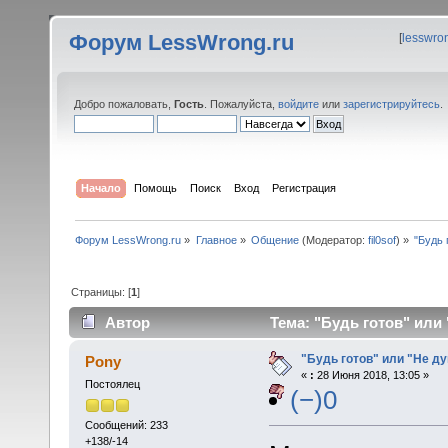
Форум LessWrong.ru
[
lesswro
Добро пожаловать,
Гость
. Пожалуйста,
войдите
или
зарегистрируйтесь
.
Начало
Помощь
Поиск
Вход
Регистрация
Форум LessWrong.ru
»
Главное
»
Общение
(Модератор:
fil0sof
) »
"Будь 
Страницы: [
1
]
Автор
Тема: "Будь готов" или
"Будь готов" или "Не д
Pony
«
:
28 Июня 2018, 13:05 »
Постоялец
(−)0
Сообщений: 233
+138/-14