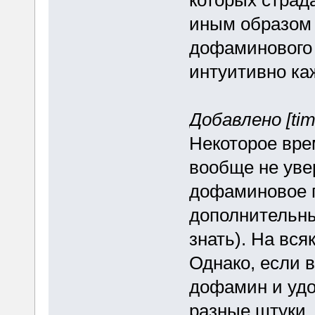
которых страд
иным образом 
дофаминового 
интуитивно каж
Добавлено [tim
Некоторое вре
вообще не уве
дофаминовое п
дополнительны
знать). На вся
Однако, если 
дофамин и удо
разные штуки.