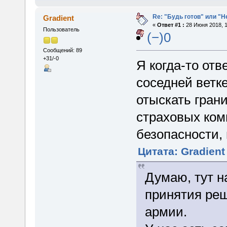
Re: "Будь готов" или "
Gradient
«
Ответ #1 :
28 Июня 2018, 1
Пользователь
(−)0
Сообщений: 89
+31/-0
Я когда-то отв
соседней ветк
отыскать гран
страховых ком
безопасности, 
Цитата: Gradient
Думаю, тут н
принятия реш
армии.