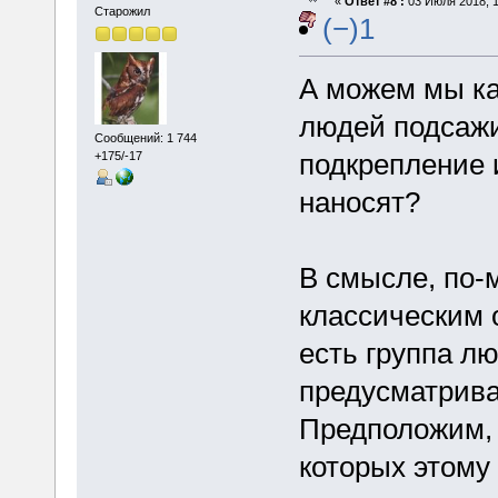
«
Ответ #8 :
03 Июля 2018, 1
Старожил
(−)1
А можем мы ка
людей подсаж
Сообщений: 1 744
подкрепление 
+175/-17
наносят?
В смысле, по-
классическим 
есть группа л
предусматрива
Предположим, ч
которых этому 