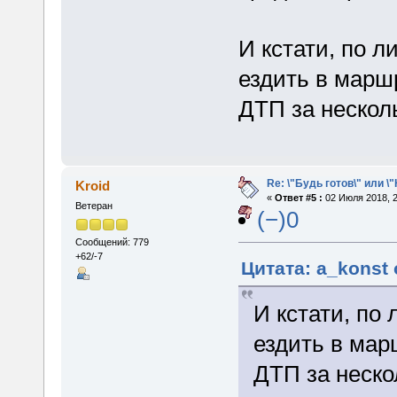
И кстати, по л
ездить в маршр
ДТП за нескол
Re: \"Будь готов\" или \
Kroid
«
Ответ #5 :
02 Июля 2018, 2
Ветеран
(−)0
Сообщений: 779
+62/-7
Цитата: a_konst 
И кстати, по
ездить в мар
ДТП за неско