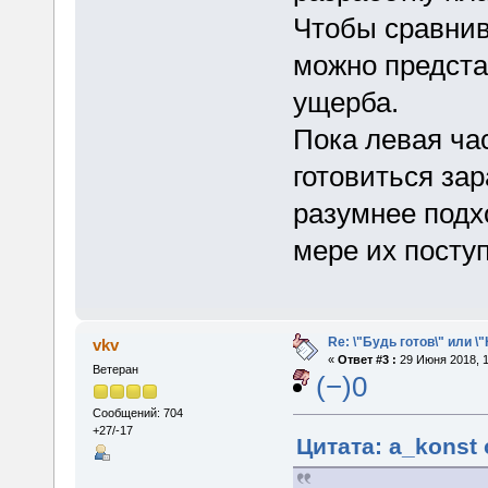
Чтобы сравнив
можно предста
ущерба.
Пока левая ча
готовиться зар
разумнее подх
мере их посту
Re: \"Будь готов\" или \
vkv
«
Ответ #3 :
29 Июня 2018, 1
Ветеран
(−)0
Сообщений: 704
+27/-17
Цитата: a_konst 