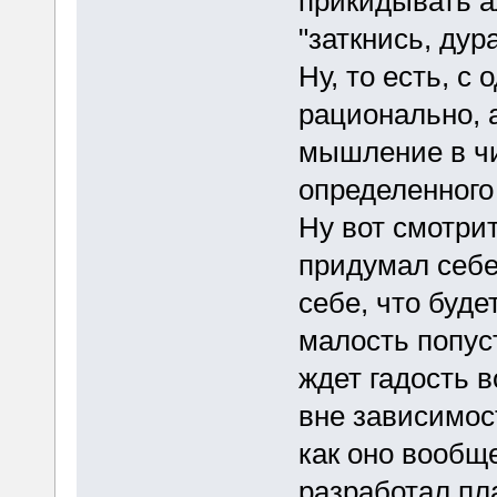
прикидывать а
"заткнись, дур
Ну, то есть, с
рационально, а
мышление в чи
определенного
Ну вот смотрит
придумал себе
себе, что буде
малость попуст
ждет гадость 
вне зависимост
как оно вообщ
разработал пл