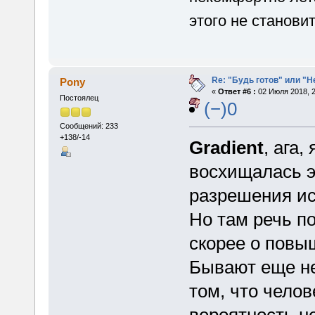
этого не станов
Re: "Будь готов" или "
Pony
«
Ответ #6 :
02 Июля 2018, 2
Постоялец
(−)0
Сообщений: 233
+138/-14
Gradient
, ага,
восхищалась э
разрешения ис
Но там речь п
скорее о повы
Бывают еще не
том, что чело