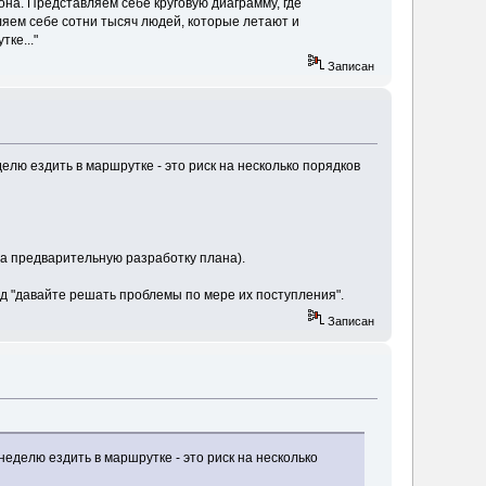
иона. Представляем себе круговую диаграмму, где
ляем себе сотни тысяч людей, которые летают и
ке..."
Записан
делю ездить в маршрутке - это риск на несколько порядков
на предварительную разработку плана).
ход "давайте решать проблемы по мере их поступления".
Записан
 неделю ездить в маршрутке - это риск на несколько