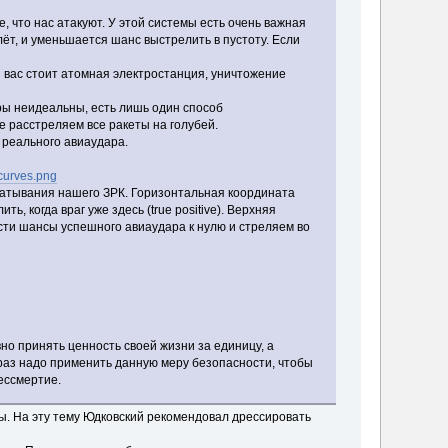
, что нас атакуют. У этой системы есть очень важная
ёт, и уменьшается шанс выстрелить в пустоту. Если
ади вас стоит атомная электростанция, уничтожение
ры неидеальны, есть лишь один способ
е расстреляем все ракеты на голубей.
о реального авиаудара.
urves.png
абатывания нашего ЗРК. Горизонтальная координата
ть, когда враг уже здесь (true positive). Верхняя
ести шансы успешного авиаудара к нулю и стреляем во
но принять ценность своей жизни за единицу, а
 раз надо применить данную меру безопасности, чтобы
бессмертие.
ры. На эту тему Юдковский рекомендовал дрессировать