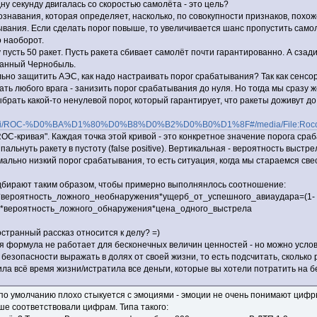
ну секунду двигалась со скоростью самолёта - это цель?
ознавания, которая определяет, насколько, по совокупности признаков, похоже
ывания. Если сделать порог повыше, то увеличивается шанс пропустить самол
о наоборот.
 Ну пусть 50 ракет. Пусть ракета сбивает самолёт почти гарантированно. А сз
ованный Чернобыль.
ьно защитить АЭС, как надо настраивать порог срабатывания? Так как сенсо
ть любого врага - занизить порог срабатывания до нуля. Но тогда мы сразу ж
ыбрать какой-то ненулевой порог, который гарантирует, что ракеты доживут д
org/wiki/ROC-%D0%BA%D1%80%D0%B8%D0%B2%D0%B0%D1%8F#/media/File:Rocc
OC-кривая". Каждая точка этой кривой - это конкретное значение порога ср
пальнуть ракету в пустоту (false positive). Вертикальная - вероятность выстрели
имально низкий порог срабатывания, то есть ситуация, когда мы стараемся св
одбирают таким образом, чтобы примерно выполнянлось соотношение:
*вероятность_ложного_необнаружения*ущерб_от_успешного_авиаудара=(1-
)*вероятность_ложного_обнаружения*цена_одного_выстрела
остранный рассказ относится к делу? =)
 формула не работает для бесконечных величин ценностей - но можно услов
безопасности выражать в долях от своей жизни, то есть подсчитать, сколько
ила всё время жизни/истратила все деньги, которые вы хотели потратить на 
, по умолчанию плохо стыкуется с эмоциями - эмоции не очень понимают циф
ше соответствовали цифрам. Типа такого: