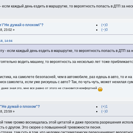
 - если каждый день ездить в маршрутке, то вероятность попасть в ДТП за нес
и \"Не думай о плохом\"?
(+)0
(−)0
, 23:02 »
8, 14:04
ыту - если каждый день ездить в маршрутке, то вероятность попасть в ДТП за 
оятельно водить машину, то вероятность за несколько лет тоже приближается
истика, на самолете безопасней, чем в автомобиле, раз едешь в авто, то и на
ск самолета, если уже рискуешь с авто? Так, по чуть-чуть, может нехилая су
 даже зная это, мне все равно от этого не становится комфортней
 "Не думай о плохом"?
(+)1
(−)0
, 23:59 »
в той теме громко восхищалась этой цитатой и даже просила разрешения испол
сть о другом. Это скорее о повышенной тревожности песня.
трахи, там суть в том, что человек систематически переоценивает вероятно