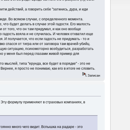
итм действий, а говорить себе "заткнись, дура, и иди
 виде. Во всяком случае, с определенного момента.
, что будет делать в случае этой гадости. Его малость
 от того, что он там придумал, и как оно вообще
 гадость взяла и не случилась. И человек отхватил еще
. И получается, что если гадость не придумать - то и
вко спасся от тигра или от заговора там врачей-убийц.
ающую ситуацию, психомоторно возбудиться, разработать
, но у меня был перед глазами живой пример для
о мыслей, типа "ерунда, все будет в порядке" - это не
Вернее, я просто не понимаю, как его в итоге не словить.
Записан
у. Эту формулу применяют в страховых компаниях, в
тоянно много чего видит. Вспышка на радаре - это