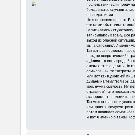
последствий (если поеду на 
большинстве случаев встает
последствиями.
Но я не совсем про это. Вот
это может быть симптомом "
Записываюсь к стукотологу.
записываюсь к врачу. Всё р
выход из опасной ситуации, 
мы, а сапожник". И меня - у
Так вот раз несколько - вр
есть, не невротический стр
a_konst
, то есть, вроде б
оказывается оценить. Но ко
осмысленны, то "затраты н
Или вот как Юдковский пише
думаем на тему "если бы да 
мол, нужна смелость. Ну, пе
страшном" - это положител
эксперимент - положительно
Так можно классно и увлекат
или просто предусматривать
потом начинает ломать без 
И вот я именно о таком. Ко