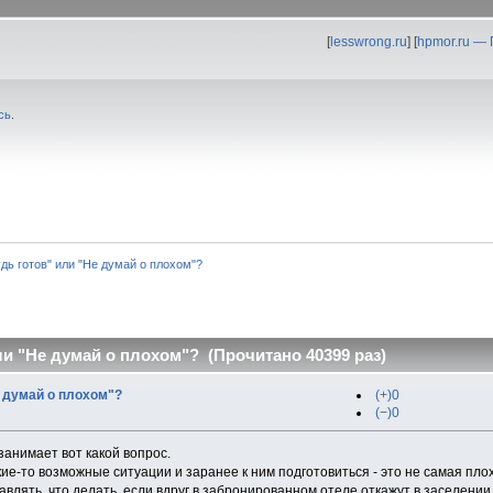
[
lesswrong.ru
] [
hpmor.ru —
сь
.
удь готов" или "Не думай о плохом"?
ли "Не думай о плохом"? (Прочитано 40399 раз)
е думай о плохом"?
(+)0
(−)0
анимает вот какой вопрос.
ие-то возможные ситуации и заранее к ним подготовиться - это не самая плох
авлять, что делать, если вдруг в забронированном отеле откажут в заселении, 