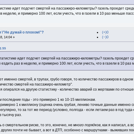
атистике идет подсчет смертей на пассажиро-километры? газель проедет сред
 в неделю, и примерно 100 лет, если учесть, что в газели в 10 раз меньше пас
и \"Не думай о плохом\"?
(+)0
(−)0
, 14:04 »
1:55
статистике идет подсчет смертей на пассажиро-километры? газель проедет 
и ездить раз в неделю, и примерно 100 лет, если учесть, что в газели в 10 ра
ет именно смертей, в трупах, грубо говоря, то количество пассажиров в одном
личество смертей на пассажиро-километр".
 я опирался на другую статистику - количество аварий со жертвами по отноше
 последние годы - это примерно 1 ко 10-15 миллионам.
римерно 1 к миллиону (оценка очень грубая, лениво точные данные именно см
егулярно, то за тот же период (условно, полгода - если летаем раз в год туд
 тысячу раз.
ь о смертельном риске, то это, конечно, не
много порядков
, как я написал, а 
 других почти не бывает, а вот в ДТП, особенно с маршрутками - выживших п