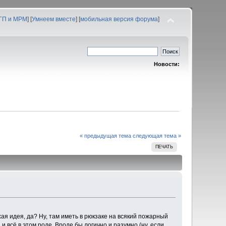
 ГП и МРМ
] [
Умнеем вместе
] [
мобильная версия форума
]
Новости:
« предыдущая тема
следующая тема »
ПЕЧАТЬ
ая идея, да? Ну, там иметь в рюкзаке на всякий пожарный
и всё в этом роде. Вроде бы логично и разумно (ну, если