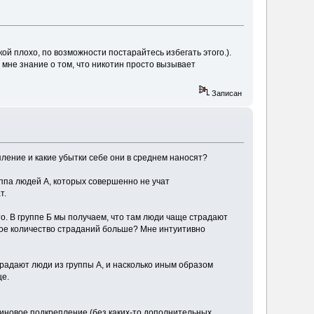
ой плохо, по возможности постарайтесь избегать этого.).
, мне знание о том, что никотин просто вызывает
Записан
ление и какие убытки себе они в среднем наносят?
уппа людей А, которых совершенно не учат
т.
то. В группе Б мы получаем, что там люди чаще страдают
ное количество страданий больше? Мне интуитивно
традают люди из группы А, и насколько иным образом
ще.
миновое подкрепление (без каких-то дополнительных