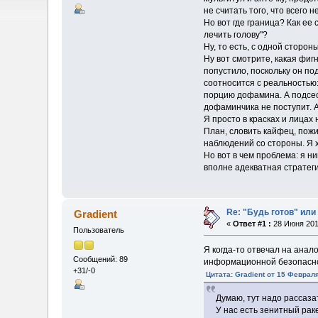
не считать того, что всего 
Но вот где граница? Как ее 
лечить голову"?
Ну, то есть, с одной сторон
Ну вот смотрите, какая фиг
попустило, поскольку он по
соотносится с реальностью:
порцию дофамина. А подсест
дофаминчика не поступит. А 
Я просто в красках и лицах
План, словить кайфец, пожи
наблюдений со стороны. Я х
Но вот в чем проблема: я н
вполне адекватная стратегия
Re: "Будь готов" или
Gradient
«
Ответ #1 :
28 Июня 2018
Пользователь
Я когда-то отвечал на анал
Сообщений: 89
информационной безопаснос
+31/-0
Цитата: Gradient от 15 Февраля
Думаю, тут надо рассаза
У нас есть зенитный рак