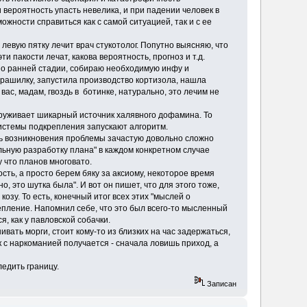
и вероятность упасть невелика, и при падении человек в
ожности справиться как с самой ситуацией, так и с ее
 левую пятку лечит врач стукотолог. Попутно выясняю, что
и пакости лечат, какова вероятность, прогноз и т.д.
льно ранней стадии, собираю необходимую инфу и
страшилку, запустила производство кортизола, нашла
вас, мадам, гвоздь в ботинке, натурально, это лечим не
наруживает шикарный источник халявного дофамина. То
системы подкрепления запускают алгоритм.
сть возникновения проблемы зачастую довольно сложно
льную разработку плана" в каждом конкретном случае
у что планов многовато.
ость, а просто берем бяку за аксиому, некоторое время
о, это шутка была". И вот он пишет, что для этого тоже,
 козу. То есть, конечный итог всех этих "мыслей о
пление. Напомнил себе, что это был всего-то мысленный
, как у павловской собачки.
ивать морги, стоит кому-то из близких на час задержаться,
к с наркоманией получается - сначала ловишь приход, а
ледить границу.
Записан