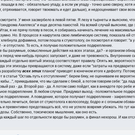
лошади в лес - обязательно упаду, а если уж упаду - точно шею сверну, хотя 
, отряхивается, говорит твоюмать и едет дальше), и недооценивает свои возм
 смотрите. У меня засвербело в левой пятке. Я лезу в тырнеты и выясняю, что
синдрома Ахиллеса" и еще десятка пакостей. На всякий случай выясняю, где эт
 Итак, я не прячу голову в песок, я собираюсь начинать лечение на максима
азумно. Но. В процессе я накрутила свою лимбическую систему, показала ей 
хлебнула дофамина, потом пошла к стукотологу, он посмотрел и говорит: "а у 
х! - и отпустило. То есть, я получаю положительное подкрепление.
оде бы разумные, осмысленные действия на всех этапах, да? - и организм об
ах перед чем-нибудь процесс запускает, и даже не тревожность. Внутренние 
ы каждый отдельно взятый эпизод соответствует правилу. Опять же, вероятно
гда эти эпизоды превращаются в систему, даже если "затраты на предварите
а разработку
всех этих
планов" приводят в конечном итоге к дефолту. Потом
т в статье "Оставь путь к отступлению": берем бяку, не оцениваем ее вероятн
кабы...", прикидываем, что мы сделаем с бякой, а потом говорим себе: "да ладн
рвый раз - да. Второй раз - да. А потом само пойдет, как в анекдоте про ребе и
ьное подкрепление. В любом случае. Придумал выход - положительное подкре
е подкрепление. А поведение, которое получает подкрепление - закрепляется
ельно лечиться, бегая от стукотолога к волосопеду, бодро и с огоньком обзван
 и превентивно предотващать всё, что не успело вовремя убежать. Но тут ка
дозы. Собственно, токсическое мышление, как оно есть.
гда каждый шаг по отдельности вроде бы разумен, а финал нехорош. И как отс