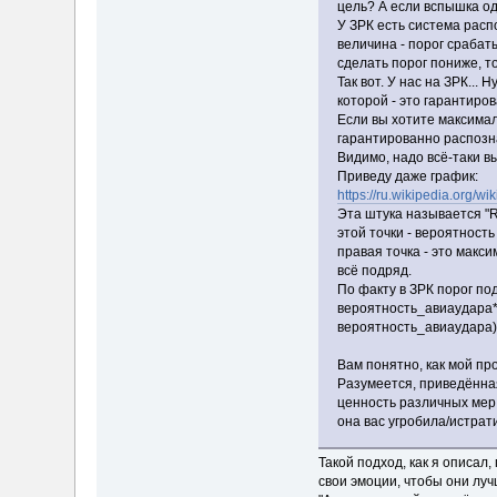
цель? А если вспышка од
У ЗРК есть система расп
величина - порог срабат
сделать порог пониже, т
Так вот. У нас на ЗРК...
которой - это гарантир
Если вы хотите максимал
гарантированно распозна
Видимо, надо всё-таки в
Приведу даже график:
https://ru.wikipedia.
Эта штука называется "R
этой точки - вероятность 
правая точка - это макс
всё подряд.
По факту в ЗРК порог п
вероятность_авиаудара
вероятность_авиаудара
Вам понятно, как мой пр
Разумеется, приведённая
ценность различных мер 
она вас угробила/истрат
Такой подход, как я описал
свои эмоции, чтобы они луч