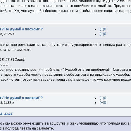
адёт? Так, стоп. В авиакатастрофах гибнет 800 человек в год. В ДТП 1.2 милл
бшие в машинах, а маленькая чёрточка - это погибшие в самолётах. Представ
огибают. Хм, мне лучше бы беспокоиться о том, чтобы пореже ездить в маршрут
и \"Не думай о плохом\"?
(+)0
(−)0
, 23:25 »
 как можно реже ездить в маршрутке, и жену уговариваю, что полгода раз в не
летать на самолете.
, 23:31[/time]:
рошая.
роятность возникновения проблемы) * (ущерб от этой проблемы) = (затраты 
е, вместо ущерба можно представлять себе затраты на ликвидацию ущерба.
авой - стоит готовиться заранее, когда стала меньше - то уже разумнее под
и \"Не думай о плохом\"?
(+)0
(−)0
, 11:55 »
8, 23:25
сь как можно реже ездить в маршрутке, и жену уговариваю, что полгода раз в
з в полгода летать на самолете.