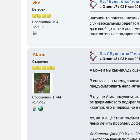
Re: "Будь готов" или
vkv
«
Ответ #7 :
03 Июля 2018
Ветеран
наконец-то понятен механи
Сообщений: 704
с универсальным рецептом о
+27/-17
да и вообще с этим дофамино
положительное подкреплени
Re: \"Будь готов\" ил
Alaric
«
Ответ #8 :
03 Июля 2018
Старожил
А можем мы как-нибудь оце
В смысле, по-моему, задача
предусматривать неприятнос
В группе А мы получаем, чт
Сообщений: 1 744
от дофаминового подкрепле
+175/-17
кажется, что в первом, но 
Ах, да, а ещё стоит подума
легко лечить проблему дофа
Добавлено [time]03 Июль 2018
Некоторое время подумал, 