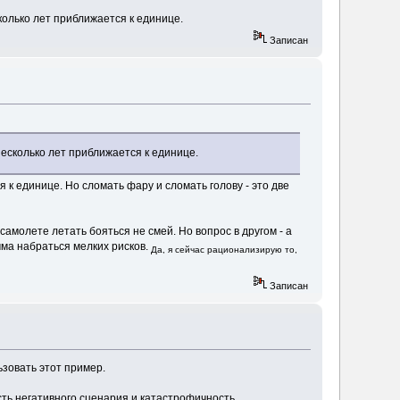
колько лет приближается к единице.
Записан
несколько лет приближается к единице.
 к единице. Но сломать фару и сломать голову - это две
 самолете летать бояться не смей. Но вопрос в другом - а
мма набраться мелких рисков.
Да, я сейчас рационализирую то,
Записан
ьзовать этот пример.
сть негативного сценария и катастрофичность