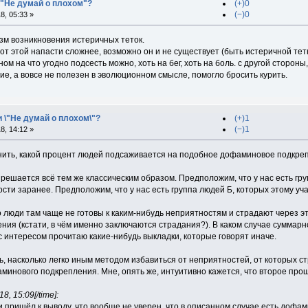
 "Не думай о плохом"?
(+)0
(−)0
, 05:33 »
зм возникновения истеричных теток.
т этой напасти сложнее, возможно он и не существует (быть истеричной тетк
м на что угодно подсесть можно, хоть на бег, хоть на боль. с другой стороны
е, а вовсе не полезен в эволюционном смысле, помогло бросить курить.
и \"Не думай о плохом\"?
(+)1
(−)1
, 14:12 »
нить, какой процент людей подсаживается на подобное дофаминовое подкреп
 решается всё тем же классическим образом. Предположим, что у нас есть гр
ти заранее. Предположим, что у нас есть группа людей Б, которых этому уча
о люди там чаще не готовы к каким-нибудь неприятностям и страдают через э
ния (кстати, в чём именно заключаются страдания?). В каком случае суммар
я с интересом прочитаю какие-нибудь выкладки, которые говорят иначе.
ть, насколько легко иным методом избавиться от неприятностей, от которых с
минового подкрепления. Мне, опять же, интуитивно кажется, что второе про
, 15:09[/time]:
и пришёл к выводу, что вообще не уверен, что в описанном случае есть дофа