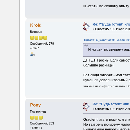
И кстати, по личному опыту
Re: \"Будь готов\" ил
Kroid
«
Ответ #5 :
02 Июля 2018
Ветеран
Цитата: a_konst от 01 Июля 201
Сообщений: 779
+62/-7
И кстати, по личному оп
ДТП ДТП рознь. Если самост
большие разницы.
Вот люди говорят - мол стат
нужен ли дополнительный ри
что мне некомфортно летать. Но
Re: "Будь готов" или
Pony
«
Ответ #6 :
02 Июля 2018
Постоялец
Gradient
, ага, я помню, я 
Сообщений: 233
Но там речь по-моему мало
+138/-14
Бывают еще невротические с