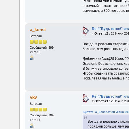
"А что, если мой самолёт уп
огромный пакмэн - это поги
выживают, и 800, которые п
Re: \"Будь готов\" ил
a_konst
«
Ответ #2 :
28 Июня 2018
Ветеран
Вот да, я реально стараюсь
Сообщений: 399
больше, чем раз в полгода 
+97/-15
Добавлено [time]28 Июнь 2018
Gradient, Формула очень хо
В быту я её упрощаю до (ве
Чтобы сравнивать сравнимо
Пока левая часть больше пр
Re: \"Будь готов\" ил
vkv
«
Ответ #3 :
29 Июня 2018
Ветеран
Цитата: a_konst от 28 Июня 201
Сообщений: 704
+27/-17
Вот да, я реально стараю
порядков больше, чем ра