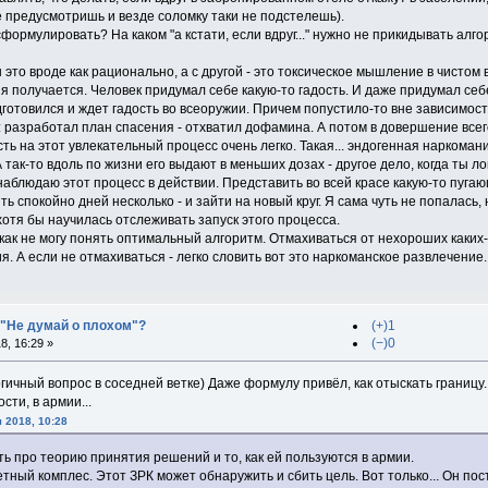
не предусмотришь и везде соломку таки не подстелешь).
сформулировать? На каком "а кстати, если вдруг..." нужно не прикидывать алгор
ы это вроде как рационально, а с другой - это токсическое мышление в чистом
ня получается. Человек придумал себе какую-то гадость. И даже придумал себе
дготовился и ждет гадость во всеоружии. Причем попустило-то вне зависимости
 разработал план спасения - отхватил дофамина. А потом в довершение всего
ь на этот увлекательный процесс очень легко. Такая... эндогенная наркомания
так-то вдоль по жизни его выдают в меньших дозах - другое дело, когда ты ло
 наблюдаю этот процесс в действии. Представить во всей красе какую-то пуг
ть спокойно дней несколько - и зайти на новый круг. Я сама чуть не попалась
отя бы научилась отслеживать запуск этого процесса.
икак не могу понять оптимальный алгоритм. Отмахиваться от нехороших каких-т
. А если не отмахиваться - легко словить вот это наркоманское развлечение. 
 "Не думай о плохом"?
(+)1
(−)0
, 16:29 »
огичный вопрос в соседней ветке) Даже формулу привёл, как отыскать границ
ти, в армии...
 2018, 10:28
ть про теорию принятия решений и то, как ей пользуются в армии.
етный комплес. Этот ЗРК может обнаружить и сбить цель. Вот только... Он пос