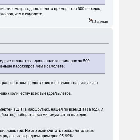
ние километры одного полета примерно за 500 поездок,
сажиров, чем в самолете.
Записан
средние километры одного полета примерно за 500
з меньше пассажиров, чем в самолете.
 транспортном средстве никак не влияет на риск лично
нию к количеству всех выездов/вылетов.
ертей в ДТП в маршрутках, нашел по всем ДТП за год). И
а-обратно) наберется как минимум сотня выездов.
всего лишь три. Но это если считать только летальные
острадавших в среднем примерно 95-99%.