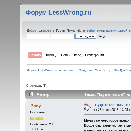
Форум LessWrong.ru
Добро пожаловать,
Гость
. Пожалуйста,
войдите
или
зарегистрируйте
Начало
Помощь
Поиск
Вход
Регистрация
Форум LessWrong.ru
»
Главное
»
Общение
(Модератор:
fil0sof
) »
"Б
Страницы: [
1
]
Автор
Тема: "Будь готов" и
"Будь готов" или "Н
Pony
«
:
28 Июня 2018, 13:05 »
Постоялец
Меня уже некоторое время з
Сообщений: 233
Вроде бы, предумотреть как
+138/-14
мультитул и аптечку, предст