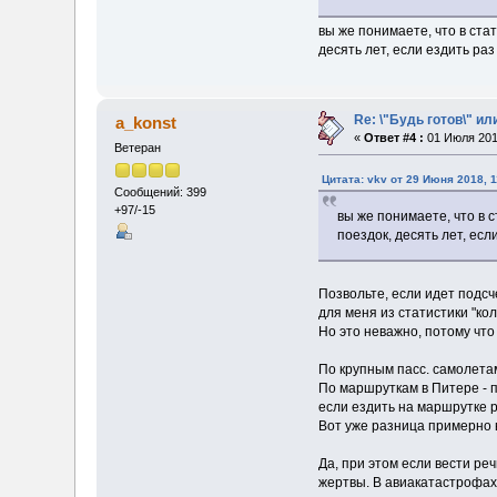
вы же понимаете, что в ст
десять лет, если ездить раз
Re: \"Будь готов\" ил
a_konst
«
Ответ #4 :
01 Июля 2018
Ветеран
Цитата: vkv от 29 Июня 2018, 1
Сообщений: 399
+97/-15
вы же понимаете, что в 
поездок, десять лет, есл
Позвольте, если идет подсч
для меня из статистики "ко
Но это неважно, потому что
По крупным пасс. самолетам
По маршруткам в Питере - п
если ездить на маршрутке р
Вот уже разница примерно в
Да, при этом если вести реч
жертвы. В авиакатастрофах