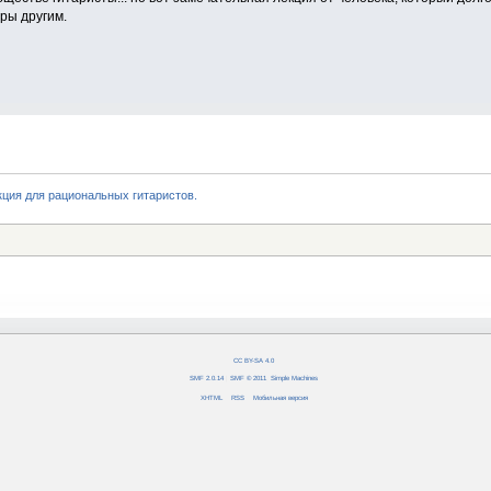
ры другим.
кция для рациональных гитаристов.
CC BY-SA 4.0
SMF 2.0.14
|
SMF © 2011
,
Simple Machines
XHTML
RSS
Мобильная версия