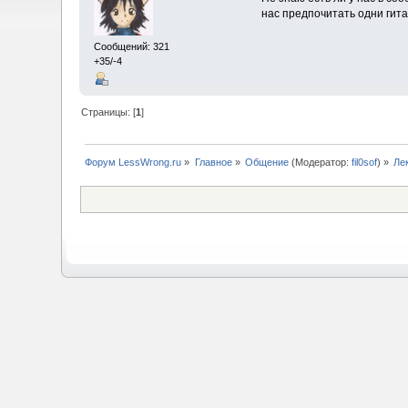
нас предпочитать одни гита
Сообщений: 321
+35/-4
Страницы: [
1
]
Форум LessWrong.ru
»
Главное
»
Общение
(Модератор:
fil0sof
) »
Ле