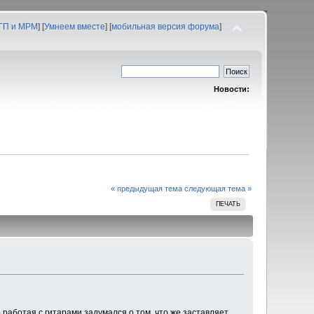
 ГП и МРМ
] [
Умнеем вместе
] [
мобильная версия форума
]
Новости:
« предыдущая тема
следующая тема »
ПЕЧАТЬ
о работая с гитарами задумался о том, что же заставляет