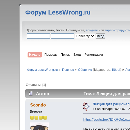
Форум LessWrong.ru
Добро пожаловать,
Гость
. Пожалуйста,
войдите
или
зарегистрируйте
Начало
Помощь
Поиск
Вход
Регистрация
Форум LessWrong.ru
»
Главное
»
Общение
(Модератор:
fil0sof
) »
Ле
Страницы: [
1
]
Автор
Тема: Лекция для рац
Лекция для рационал
Scondo
«
:
04 Января 2020, 07:22
Ветеран
https://youtu.be/7fDKRQe1ox
Не знаю есть ли у нас в со