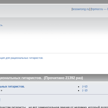
[
lesswrong.ru
] [
hpmor.ru —
сь
.
кция для рациональных гитаристов.
иональных гитаристов. (Прочитано 21392 раз)
ьных гитаристов.
(+)0
(−)0
 »
c
обществе гитаристы... но вот замечательная лекция от человека, который долг