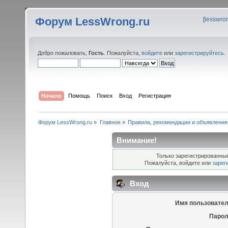
Форум LessWrong.ru
[
lesswro
Добро пожаловать,
Гость
. Пожалуйста,
войдите
или
зарегистрируйтесь
.
Начало
Помощь
Поиск
Вход
Регистрация
Форум LessWrong.ru
»
Главное
»
Правила, рекомендации и объявления
Внимание!
Только зарегистрированные
Пожалуйста, войдите или
зарег
Вход
Имя пользовател
Парол