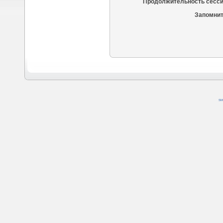
Продолжительность сесси
Запомнит
SM