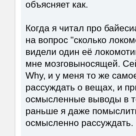
объясняет как.
Когда я читал про байеси
на вопрос "сколько локом
видели один её локомотив
мне мозговыносящей. Сей
Why, и у меня то же само
рассуждать о вещах, и п
осмысленные выводы в те
раньше я даже помыслить
осмысленно рассуждать.