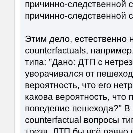
причинно-следственной св
причинно-следственной св
Этим дело, естественно н
counterfactuals, наприме
типа: "Дано: ДТП с нетре
уворачивался от пешеход
вероятность, что его нет
какова вероятность, что
поведение пешехода?" В
counterfactual вопросы т
трезв, ДТП бы всё равно