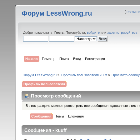
Форум LessWrong.ru
[
lesswro
Добро пожаловать,
Гость
. Пожалуйста,
войдите
или
зарегистрируйтесь
.
Начало
Помощь
Поиск
Вход
Регистрация
Форум LessWrong.ru
»
Профиль пользователя kuuff
»
Просмотр сообщ
Профиль пользователя
Просмотр сообщений
В этом разделе можно просмотреть все сообщения, сделанные этим п
Сообщения
Темы
Вложения
Сообщения - kuuff