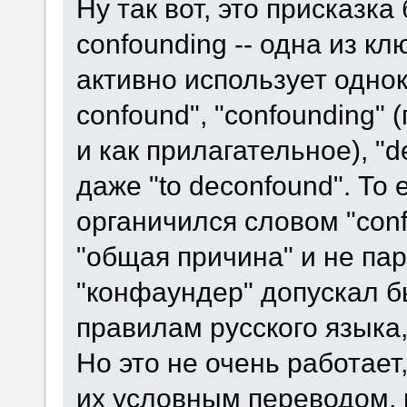
Ну так вот, это присказка
confounding -- одна из кл
активно использует однок
confound", "confounding"
и как прилагательное), "d
даже "to deconfound". То 
органичился словом "conf
"общая причина" и не па
"конфаундер" допускал б
правилам русского языка,
Но это не очень работае
их условным переводом, и