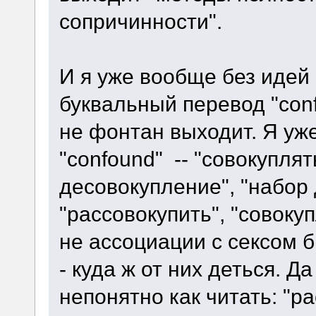
сопричинности".
И я уже вообще без идей
буквальный перевод "confo
не фонтан выходит. Я уж
"confound" -- "совокуплят
десовокупление", "набор
"рассовокупить", "совок
не ассоциации с сексом б
- куда ж от них деться. Д
непонятно как читать: "ра