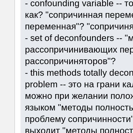
- confounding variable -- 
как? "сопричинная пере
переменная"? "сопричиня
- set of deconfounders -- 
рассопричинивающих пер
рассопричиняторов"?
- this methods totally dec
problem -- это на грани к
можно при желании полож
языком "методы полност
проблему сопричинности",
выходит "методы полнос