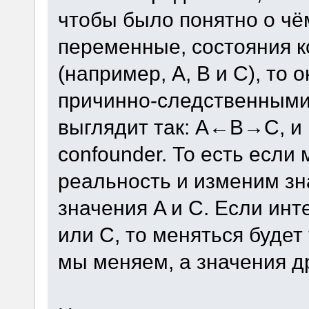
чтобы было понятно о чём
переменные, состояния 
(например, A, B и C), то 
причинно-следственными 
выглядит так: A←B→C, и в
confounder. То есть есл
реальность и изменим зн
значения A и C. Если ин
или C, то меняться будет
мы меняем, а значения др