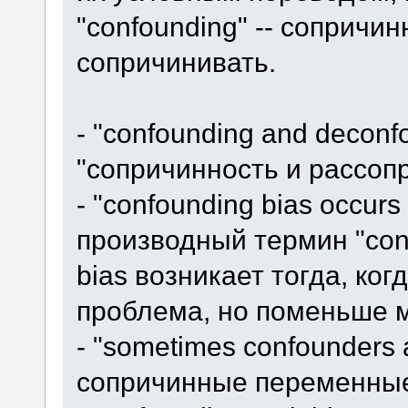
"confounding" -- сопричинн
сопричинивать.
- "confounding and deconf
"сопричинность и рассоп
- "confounding bias occurs 
производный термин "conf
bias возникает тогда, ког
проблема, но поменьше 
- "sometimes confounders 
сопричинные переменные