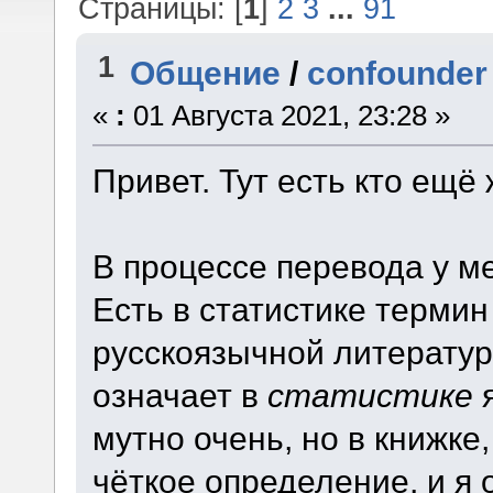
Страницы: [
1
]
2
3
...
91
1
Общение
/
confounder
«
:
01 Августа 2021, 23:28 »
Привет. Тут есть кто ещё
В процессе перевода у м
Есть в статистике термин
русскоязычной литератур
означает в
статистике
я
мутно очень, но в книжке
чёткое определение, и я 