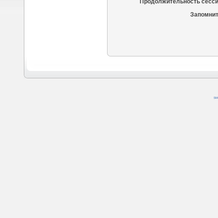
Продолжительность сесси
Запомнит
SM