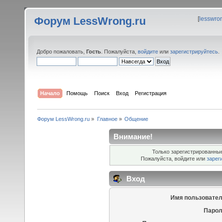
Форум LessWrong.ru
[
lesswro
Добро пожаловать,
Гость
. Пожалуйста,
войдите
или
зарегистрируйтесь
.
Начало
Помощь
Поиск
Вход
Регистрация
Форум LessWrong.ru
»
Главное
»
Общение
Внимание!
Только зарегистрированные
Пожалуйста, войдите или
зарег
Вход
Имя пользовател
Парол