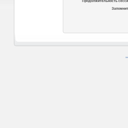
Продолжительность сесси
Запомнит
SM