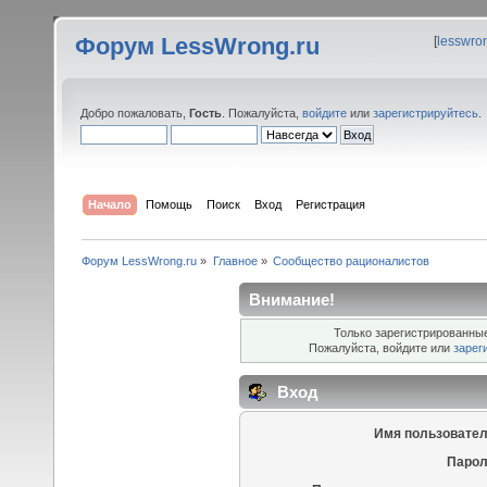
Форум LessWrong.ru
[
lesswro
Добро пожаловать,
Гость
. Пожалуйста,
войдите
или
зарегистрируйтесь
.
Начало
Помощь
Поиск
Вход
Регистрация
Форум LessWrong.ru
»
Главное
»
Сообщество рационалистов
Внимание!
Только зарегистрированные
Пожалуйста, войдите или
зарег
Вход
Имя пользовател
Парол