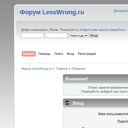
Форум LessWrong.ru
[
lesswro
Добро пожаловать,
Гость
. Пожалуйста,
войдите
или
зарегистрируйтесь
.
Начало
Помощь
Поиск
Вход
Регистрация
Форум LessWrong.ru
»
Главное
»
Общение
Внимание!
Только зарегистрированные
Пожалуйста, войдите или
зарег
Вход
Имя пользовател
Парол