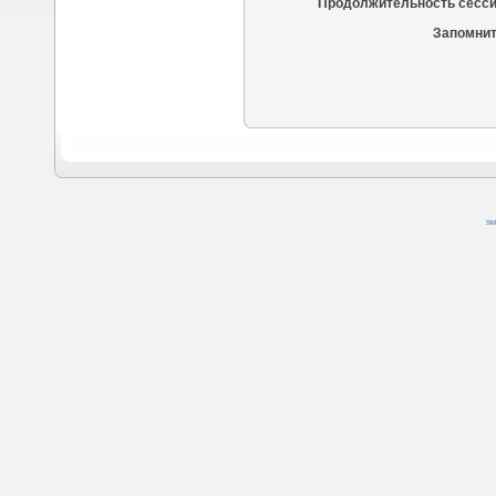
Продолжительность сесси
Запомнит
SM