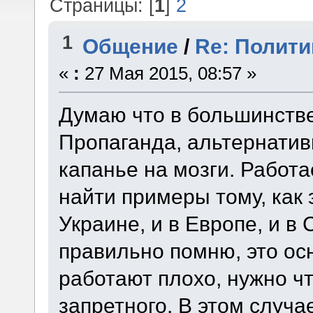
Страницы: [
1
]
2
1
Общение
/
Re: Полити
«
:
27 Мая 2015, 08:57 »
Думаю что в большинстве
Пропаганда, альтернатив
капанье на мозги. Работ
найти примеры тому, как э
Украине, и в Европе, и в
правильно помню, это ос
работают плохо, нужно ч
запретного. В этом случа