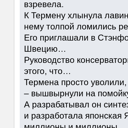
взревела.
К Термену хлынула лавина
нему толпой ломились р
Его приглашали в Стэнфо
Швецию…
Руководство консерватори
этого, что…
Термена просто уволили, 
– вышвырнули на помойку
А разрабатывал он синте
и разработала японская Я
миллионы и миллионы.