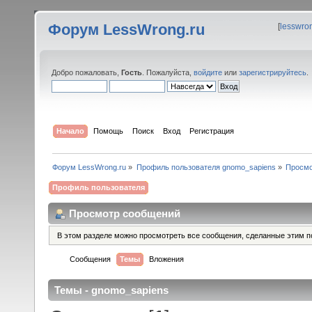
Форум LessWrong.ru
[
lesswro
Добро пожаловать,
Гость
. Пожалуйста,
войдите
или
зарегистрируйтесь
.
Начало
Помощь
Поиск
Вход
Регистрация
Форум LessWrong.ru
»
Профиль пользователя gnomo_sapiens
»
Просмо
Профиль пользователя
Просмотр сообщений
В этом разделе можно просмотреть все сообщения, сделанные этим п
Сообщения
Темы
Вложения
Темы - gnomo_sapiens