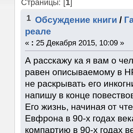
Страницы: [
1
]
1
Обсуждение книги
/
Г
реале
«
:
25 Декабря 2015, 10:09 »
А расскажу ка я вам о че
равен описываемому в H
не раскрывать его инкогн
напишу в конце повество
Его жизнь, начиная от чт
Евфрона в 90-х годах век
компартию в 90-х годах ве