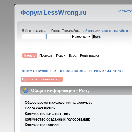
Форум LessWrong.ru
[
lesswro
Добро пожаловать,
Гость
. Пожалуйста,
войдите
или
зарегистрируйтесь
.
Начало
Помощь
Поиск
Вход
Регистрация
Форум LessWrong.ru
»
Профиль пользователя Pony
»
Статистика
Профиль пользователя
Общая информация - Pony
Общее время нахождения на форуме:
Всего сообщений:
Количество начатых тем:
Количество созданных голосований:
Количество голосов: